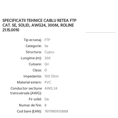
SPECIFICATII TEHNICE CABLU RETEA FTP
CAT. 5E, SOLID, AWG24, 300M, ROLINE
21.15.0010
Tip ecranaj:
FTP
Categorie:
5e
Structura:
Cupru
Lungime (m):
300
Culoare:
Gri
Clasa:
D
Impedanta:
100 Ohm
Material extern:
PVC
Conductor sectiune
AWG 24
transversala (AWG):
Fir solid:
Da
Numar de fire:
8
Cod bare (EAN):
7611990935888