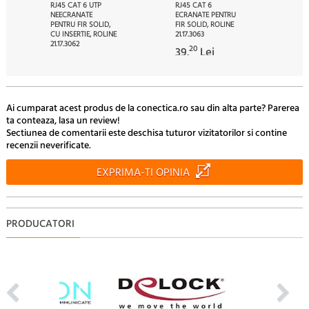
RJ45 CAT 6 UTP
RJ45 CAT 6
NEECRANATE
ECRANATE PENTRU
PENTRU FIR SOLID,
FIR SOLID, ROLINE
CU INSERTIE, ROLINE
21.17.3063
21.17.3062
20
39.
Lei
59
37.
Lei
Ai cumparat acest produs de la conectica.ro sau din alta parte? Parerea
ta conteaza, lasa un review!
Sectiunea de comentarii este deschisa tuturor vizitatorilor si contine
recenzii neverificate.
EXPRIMA-TI OPINIA
PRODUCATORI