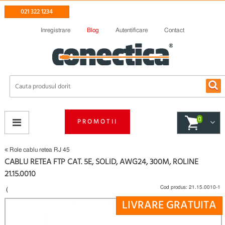
021 322 1234
Inregistrare
Blog
Autentificare
Contact
0
PROMOTII
Role cablu retea RJ 45
CABLU RETEA FTP CAT. 5E, SOLID, AWG24, 300M, ROLINE
21.15.0010
Cod produs:
21.15.0010-1
(
LIVRARE GRATUITA
Fii primul care scrie un review
)