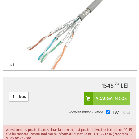
)
1
/1
70
1545.
LEI
buc
Include timbrul verde
TVA inclus
Acest produs poate fi adus doar la comanda si poate fi livrat in termen de 10-15
zile lucratoare. Pentru mai multe informatii sunati la nr. 021.322.1234 (Program L-
V: 09.00 - 17.00).