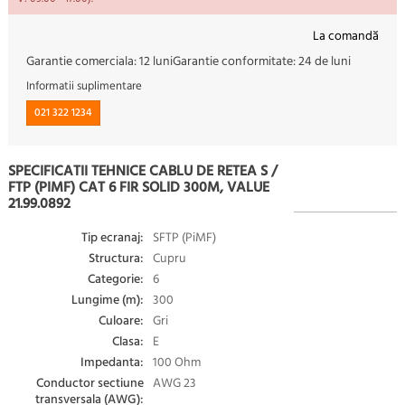
La comandă
Garantie comerciala:
12 luni
Garantie conformitate:
24 de luni
Informatii suplimentare
021 322 1234
SPECIFICATII TEHNICE CABLU DE RETEA S /
FTP (PIMF) CAT 6 FIR SOLID 300M, VALUE
21.99.0892
Tip ecranaj:
SFTP (PiMF)
Structura:
Cupru
Categorie:
6
Lungime (m):
300
Culoare:
Gri
Clasa:
E
Impedanta:
100 Ohm
Conductor sectiune
AWG 23
transversala (AWG):