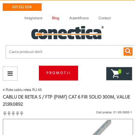
021 322 1234
Inregistrare
Blog
Autentificare
Contact
0
PROMOTII
Role cablu retea RJ 45
CABLU DE RETEA S / FTP (PIMF) CAT 6 FIR SOLID 300M, VALUE
21.99.0892
Cod produs:
21.99.0892-1
(
Fii primul care scrie un review