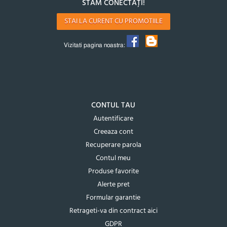
STĂM CONECTAȚI!
STAI LA CURENT CU PROMOTIILE
Vizitati pagina noastra:
CONTUL TAU
Autentificare
Creeaza cont
Recuperare parola
Contul meu
Produse favorite
Alerte pret
Formular garantie
Retrageti-va din contract aici
GDPR