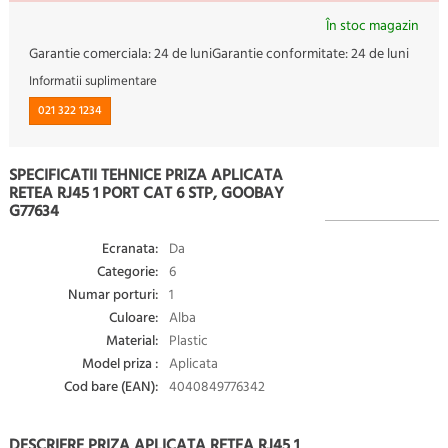
În stoc magazin
Garantie comerciala:
24 de luni
Garantie conformitate:
24 de luni
Informatii suplimentare
021 322 1234
SPECIFICATII TEHNICE PRIZA APLICATA
RETEA RJ45 1 PORT CAT 6 STP, GOOBAY
G77634
Ecranata:
Da
Categorie:
6
Numar porturi:
1
Culoare:
Alba
Material:
Plastic
Model priza :
Aplicata
Cod bare (EAN):
4040849776342
DESCRIERE PRIZA APLICATA RETEA RJ45 1