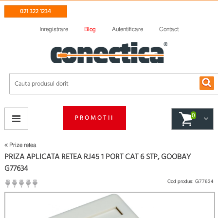
021 322 1234
Inregistrare
Blog
Autentificare
Contact
0
PROMOTII
Prize retea
PRIZA APLICATA RETEA RJ45 1 PORT CAT 6 STP, GOOBAY
G77634
Cod produs:
G77634
(
Fii primul care scrie un review