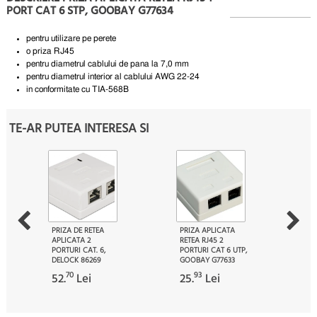
PORT CAT 6 STP, GOOBAY G77634
pentru utilizare pe perete
o priza RJ45
pentru diametrul cablului de pana la 7,0 mm
pentru diametrul interior al cablului AWG 22-24
in conformitate cu TIA-568B
TE-AR PUTEA INTERESA SI
PRIZA DE RETEA
PRIZA APLICATA
APLICATA 2
RETEA RJ45 2
PORTURI CAT. 6,
PORTURI CAT 6 UTP,
DELOCK 86269
GOOBAY G77633
70
93
52.
Lei
25.
Lei