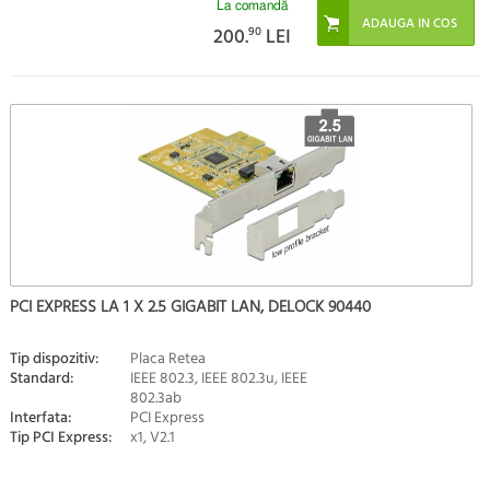
La comandă
200.
90
LEI
PCI EXPRESS LA 1 X 2.5 GIGABIT LAN, DELOCK 90440
Tip dispozitiv:
Placa Retea
Standard:
IEEE 802.3, IEEE 802.3u, IEEE
802.3ab
Interfata:
PCI Express
Tip PCI Express:
x1, V2.1