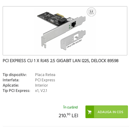
PCI EXPRESS CU 1 X RJ45 2.5 GIGABIT LAN I225, DELOCK 89598
Tip dispozitiv:
Placa Retea
Interfata:
PCI Express
Aplicatie:
Interior
Tip PCI Express:
x1, V2.1
În curând
210.
90
LEI