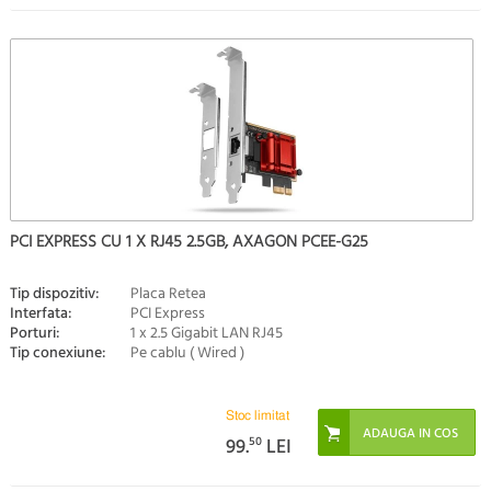
PCI EXPRESS CU 1 X RJ45 2.5GB, AXAGON PCEE-G25
Tip dispozitiv:
Placa Retea
Interfata:
PCI Express
Porturi:
1 x 2.5 Gigabit LAN RJ45
Tip conexiune:
Pe cablu ( Wired )
Stoc limitat
99.
50
LEI