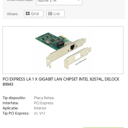
Nume Z-A
Grid
List
Afisare:
PCI EXPRESS LA 1 X GIGABIT LAN CHIPSET INTEL 82574L, DELOCK
89943
Tip dispozitiv:
Placa Retea
Interfata:
PCI Express
Aplicatie:
Interior
Tip PCI Express:
x1, V1.1