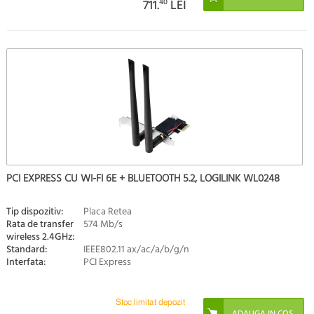
711.
40
LEI
PCI EXPRESS CU WI-FI 6E + BLUETOOTH 5.2, LOGILINK WL0248
Tip dispozitiv:
Placa Retea
Rata de transfer
574 Mb/s
wireless 2.4GHz:
Standard:
IEEE802.11 ax/ac/a/b/g/n
Interfata:
PCI Express
Stoc limitat depozit