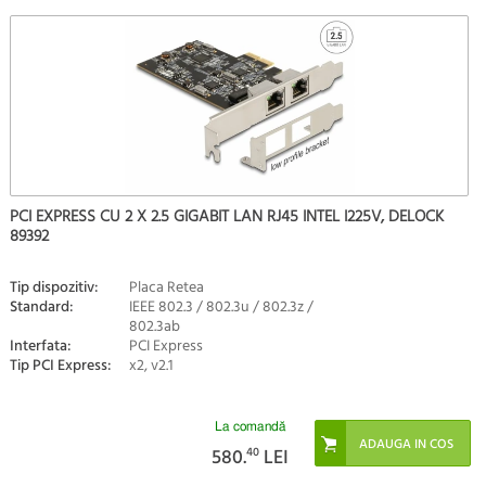
PCI EXPRESS CU 2 X 2.5 GIGABIT LAN RJ45 INTEL I225V, DELOCK
89392
Tip dispozitiv:
Placa Retea
Standard:
IEEE 802.3 / 802.3u / 802.3z /
802.3ab
Interfata:
PCI Express
Tip PCI Express:
x2, v2.1
La comandă
580.
40
LEI