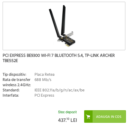
PCI EXPRESS BE9300 WI-FI 7 BLUETOOTH 5.4, TP-LINK ARCHER
TBE552E
Tip dispozitiv:
Placa Retea
Rata de transfer
688 Mb/s
wireless 2.4GHz:
Standard:
IEEE 802.11a/b/g/n/ac/ax/be
Interfata:
PCI Express
Stoc depozit
437.
10
LEI