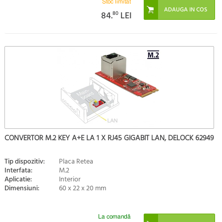
Stoc limitat
84.
80
LEI
CONVERTOR M.2 KEY A+E LA 1 X RJ45 GIGABIT LAN, DELOCK 62949
Tip dispozitiv:
Placa Retea
Interfata:
M.2
Aplicatie:
Interior
Dimensiuni:
60 x 22 x 20 mm
La comandă