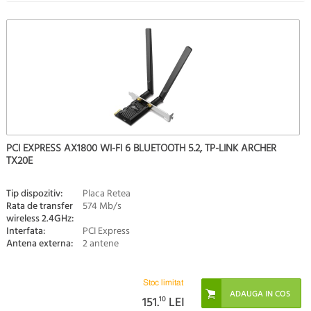
PCI EXPRESS AX1800 WI-FI 6 BLUETOOTH 5.2, TP-LINK ARCHER
TX20E
Tip dispozitiv:
Placa Retea
Rata de transfer
574 Mb/s
wireless 2.4GHz:
Interfata:
PCI Express
Antena externa:
2 antene
Stoc limitat
151.
10
LEI