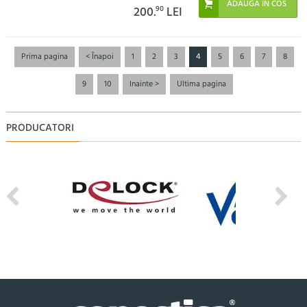
200.
90
LEI
Prima pagina
< Înapoi
1
2
3
4
5
6
7
8
9
10
Inainte >
Ultima pagina
PRODUCATORI