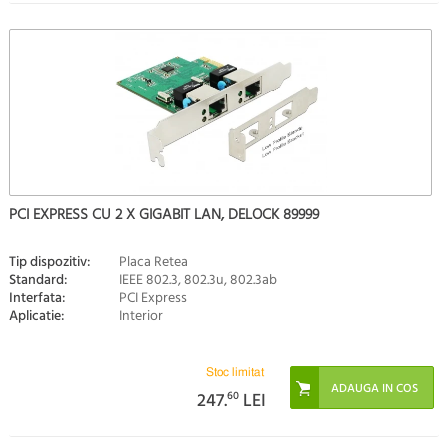
PCI EXPRESS CU 2 X GIGABIT LAN, DELOCK 89999
Tip dispozitiv:
Placa Retea
Standard:
IEEE 802.3, 802.3u, 802.3ab
Interfata:
PCI Express
Aplicatie:
Interior
Stoc limitat
247.
60
LEI