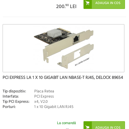
200.
90
LEI
PCI EXPRESS LA 1 X 10 GIGABIT LAN NBASE-T RJ45, DELOCK 89654
Tip dispozitiv:
Placa Retea
Interfata:
PCI Express
Tip PCI Express:
x4, V2.0
Porturi:
1 x 10 Gigabit LAN RJ45
La comandă