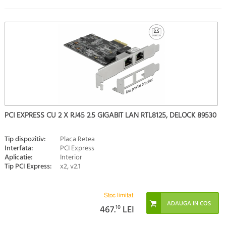
PCI EXPRESS CU 2 X RJ45 2.5 GIGABIT LAN RTL8125, DELOCK 89530
Tip dispozitiv:
Placa Retea
Interfata:
PCI Express
Aplicatie:
Interior
Tip PCI Express:
x2, v2.1
Stoc limitat
467.
10
LEI