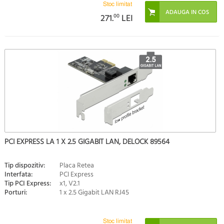
Stoc limitat
271.
00
LEI
PCI EXPRESS LA 1 X 2.5 GIGABIT LAN, DELOCK 89564
Tip dispozitiv:
Placa Retea
Interfata:
PCI Express
Tip PCI Express:
x1, V2.1
Porturi:
1 x 2.5 Gigabit LAN RJ45
Stoc limitat