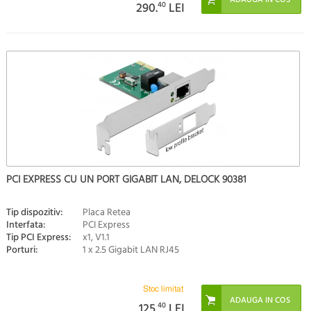
290.
40
LEI
PCI EXPRESS CU UN PORT GIGABIT LAN, DELOCK 90381
Tip dispozitiv:
Placa Retea
Interfata:
PCI Express
Tip PCI Express:
x1, V1.1
Porturi:
1 x 2.5 Gigabit LAN RJ45
Stoc limitat
125.
40
LEI