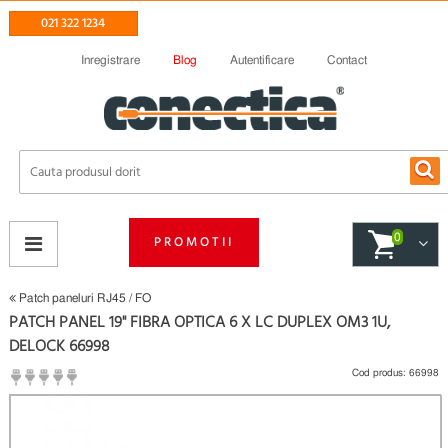
021 322 1234
Inregistrare
Blog
Autentificare
Contact
0
PROMOTII
Patch paneluri RJ45 / FO
PATCH PANEL 19" FIBRA OPTICA 6 X LC DUPLEX OM3 1U,
DELOCK 66998
Cod produs:
66998
(
Fii primul care scrie un review