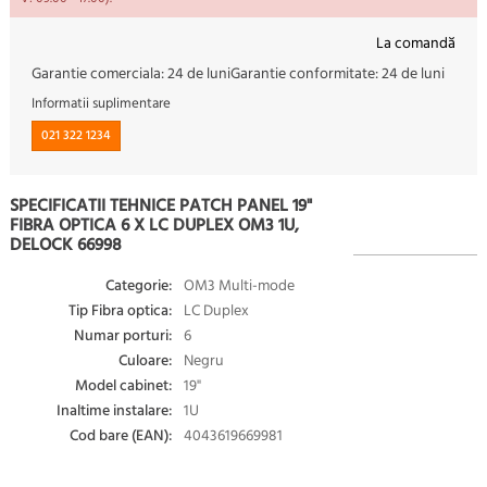
La comandă
Garantie comerciala:
24 de luni
Garantie conformitate:
24 de luni
Informatii suplimentare
021 322 1234
SPECIFICATII TEHNICE PATCH PANEL 19"
FIBRA OPTICA 6 X LC DUPLEX OM3 1U,
DELOCK 66998
Categorie:
OM3 Multi-mode
Tip Fibra optica:
LC Duplex
Numar porturi:
6
Culoare:
Negru
Model cabinet:
19"
Inaltime instalare:
1U
Cod bare (EAN):
4043619669981