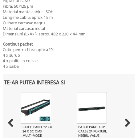
Pigtail-uri OM3
Fibra: 50/125 µm
Material manta cablu: LSOH
Lungime cablu: aprox. 1.5 m
Culoare carcasa: negru
Material carcasa: metal
Dimensiuni (LxAxI): aprox. 482 x 220 x 44 mm
Continut pachet
Cutie pentru fibra optica 19″
4 x surub
4 x piulita in colivie
4 x saiba
TE-AR PUTEA INTERESA SI
PATCH PANEL 19" CU
PATCH PANEL UTP
24 X SC OM3
CAT.5E 24 PORTURI,
MULTI-MODE
NEGRU, VALUE