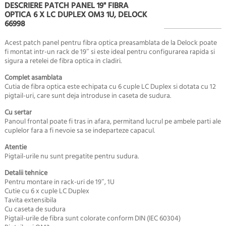
DESCRIERE PATCH PANEL 19" FIBRA
OPTICA 6 X LC DUPLEX OM3 1U, DELOCK
66998
Acest patch panel pentru fibra optica preasamblata de la Delock poate
fi montat intr-un rack de 19″ si este ideal pentru configurarea rapida si
sigura a retelei de fibra optica in cladiri.
Complet asamblata
Cutia de fibra optica este echipata cu 6 cuple LC Duplex si dotata cu 12
pigtail-uri, care sunt deja introduse in caseta de sudura.
Cu sertar
Panoul frontal poate fi tras in afara, permitand lucrul pe ambele parti ale
cuplelor fara a fi nevoie sa se indeparteze capacul.
Atentie
Pigtail-urile nu sunt pregatite pentru sudura.
Detalii tehnice
Pentru montare in rack-uri de 19″, 1U
Cutie cu 6 x cuple LC Duplex
Tavita extensibila
Cu caseta de sudura
Pigtail-urile de fibra sunt colorate conform DIN (IEC 60304)