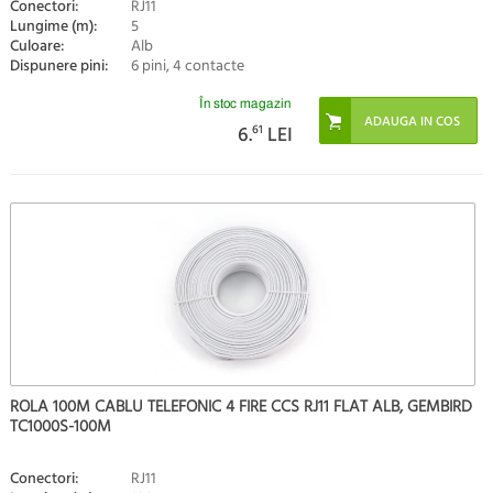
Conectori:
RJ11
Lungime (m):
5
Culoare:
Alb
Dispunere pini:
6 pini, 4 contacte
În stoc magazin
6.
61
LEI
ROLA 100M CABLU TELEFONIC 4 FIRE CCS RJ11 FLAT ALB, GEMBIRD
TC1000S-100M
Conectori:
RJ11