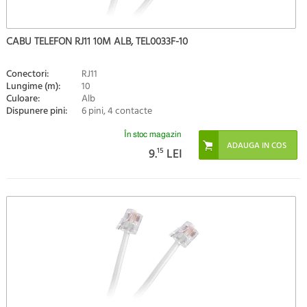
CABU TELEFON RJ11 10M ALB, TEL0033F-10
Conectori:
RJ11
Lungime (m):
10
Culoare:
Alb
Dispunere pini:
6 pini, 4 contacte
În stoc magazin
9.
15
LEI