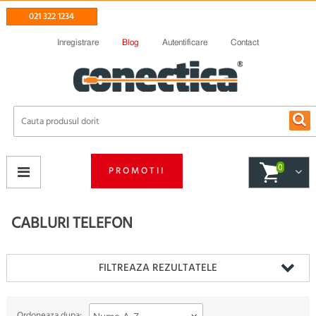
021 322 1234
Inregistrare
Blog
Autentificare
Contact
0
PROMOTII
CABLURI TELEFON
FILTREAZA REZULTATELE
Ordoneaza dupa: