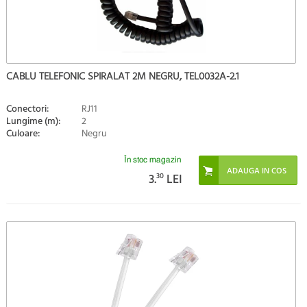
CABLU TELEFONIC SPIRALAT 2M NEGRU, TEL0032A-2.1
Conectori:
RJ11
Lungime (m):
2
Culoare:
Negru
În stoc magazin
3.
30
LEI