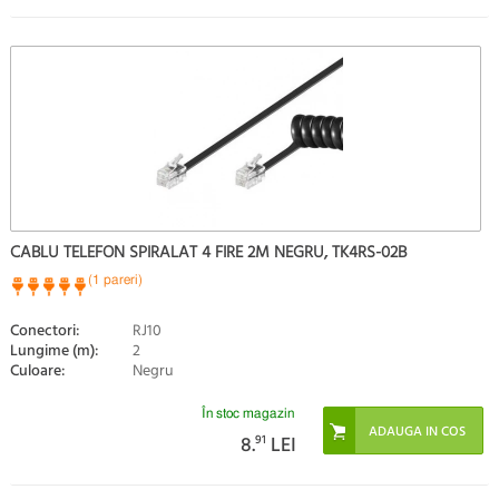
CABLU TELEFON SPIRALAT 4 FIRE 2M NEGRU, TK4RS-02B
(1 pareri)
Conectori:
RJ10
Lungime (m):
2
Culoare:
Negru
În stoc magazin
8.
91
LEI