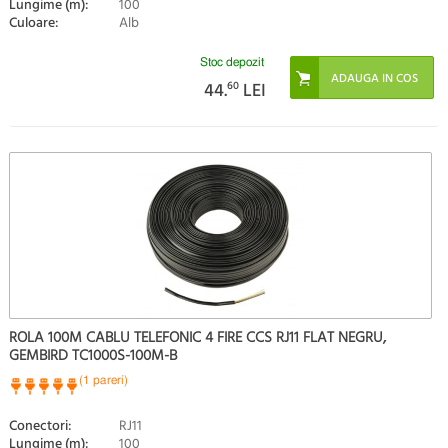
Lungime (m):
100
Culoare:
Alb
Stoc depozit
44.
60
LEI
ROLA 100M CABLU TELEFONIC 4 FIRE CCS RJ11 FLAT NEGRU,
GEMBIRD TC1000S-100M-B
(1 pareri)
Conectori:
RJ11
Lungime (m):
100