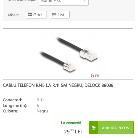
Nume A-Z
Grid
List
Afisare:
CABLU TELEFON RJ45 LA RJ11 5M NEGRU, DELOCK 88038
Conectori:
RJ11
Lungime (m):
5
Culoare:
Negru
La comandă
29.
10
LEI