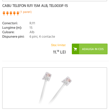
CABU TELEFON RJ11 15M ALB, TEL0033F-15
(1 pareri)
Conectori:
RJ11
Lungime (m):
15
Culoare:
Alb
Dispunere pini:
6 pini, 4 contacte
Stoc limitat
11.
18
LEI