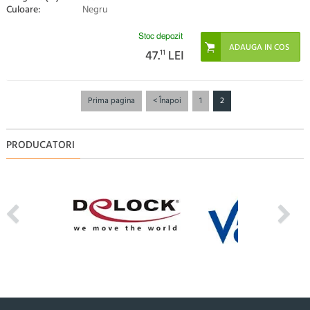
Culoare:
Negru
Stoc depozit
47.
11
LEI
Prima pagina
< Înapoi
1
2
PRODUCATORI