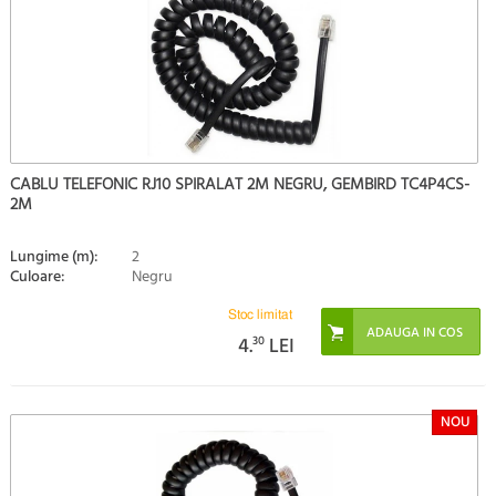
CABLU TELEFONIC RJ10 SPIRALAT 2M NEGRU, GEMBIRD TC4P4CS-
2M
Lungime (m):
2
Culoare:
Negru
Stoc limitat
4.
30
LEI
NOU