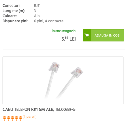
Conectori:
RJ11
Lungime (m):
3
Culoare:
Alb
Dispunere pini:
6 pini, 4 contacte
În stoc magazin
5.
89
LEI
CABU TELEFON RJ11 5M ALB, TEL0033F-5
(1 pareri)