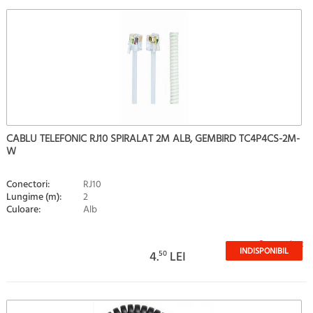
CABLU TELEFONIC RJ10 SPIRALAT 2M ALB, GEMBIRD TC4P4CS-2M-
W
Conectori:
RJ10
Lungime (m):
2
Culoare:
Alb
Stoc epuizat
INDISPONIBIL
4.
50
LEI