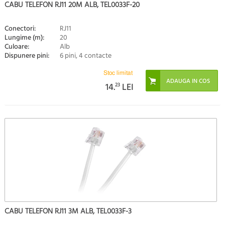
CABU TELEFON RJ11 20M ALB, TEL0033F-20
Conectori:
RJ11
Lungime (m):
20
Culoare:
Alb
Dispunere pini:
6 pini, 4 contacte
Stoc limitat
14.
23
LEI
CABU TELEFON RJ11 3M ALB, TEL0033F-3