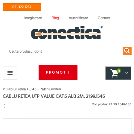
021 322 1234
Inregistrare
Blog
Autentificare
Contact
0
PROMOTII
Cabluri retea RJ 45 - Patch Corduri
CABLU RETEA UTP VALUE CAT.6 ALB 2M, 21.99.1546
Cod produs:
21.99.1546-150
(
Fii primul care scrie un review
)