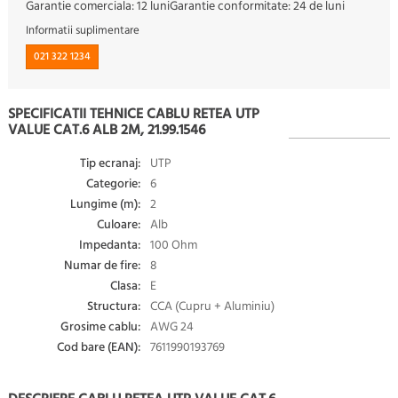
Garantie comerciala:
12 luni
Garantie conformitate:
24 de luni
Informatii suplimentare
021 322 1234
SPECIFICATII TEHNICE CABLU RETEA UTP
VALUE CAT.6 ALB 2M, 21.99.1546
Tip ecranaj:
UTP
Categorie:
6
Lungime (m):
2
Culoare:
Alb
Impedanta:
100 Ohm
Numar de fire:
8
Clasa:
E
Structura:
CCA (Cupru + Aluminiu)
Grosime cablu:
AWG 24
Cod bare (EAN):
7611990193769