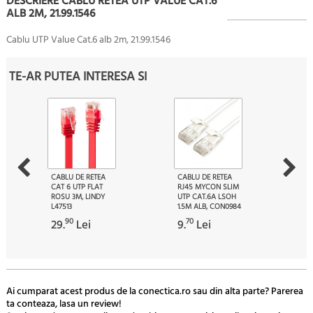
DESCRIERE CABLU RETEA UTP VALUE CAT.6
ALB 2M, 21.99.1546
Cablu UTP Value Cat.6 alb 2m, 21.99.1546
TE-AR PUTEA INTERESA SI
CABLU DE RETEA
CABLU DE RETEA
CAT 6 UTP FLAT
RJ45 MYCON SLIM
ROSU 3M, LINDY
UTP CAT.6A LSOH
L47513
1.5M ALB, CON0984
90
70
29.
Lei
9.
Lei
Ai cumparat acest produs de la conectica.ro sau din alta parte? Parerea
ta conteaza, lasa un review!