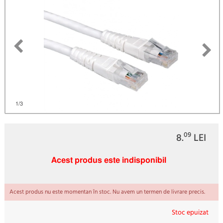
1
/3
09
8.
LEI
Acest produs este indisponibil
Acest produs nu este momentan în stoc. Nu avem un termen de livrare precis.
Stoc epuizat