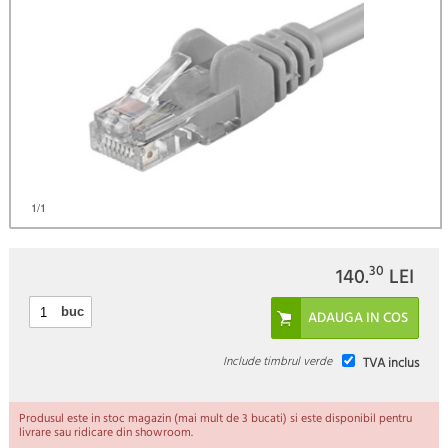
1
/1
30
140.
LEI
buc
Include timbrul verde
TVA inclus
Produsul este in stoc magazin (mai mult de 3 bucati) si este disponibil pentru
livrare sau ridicare din showroom.