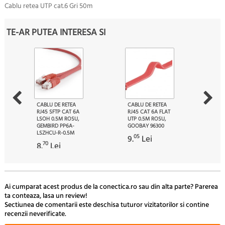
Cablu retea UTP cat.6 Gri 50m
TE-AR PUTEA INTERESA SI
CABLU DE RETEA
CABLU DE RETEA
RJ45 SFTP CAT 6A
RJ45 CAT 6A FLAT
LSOH 0.5M ROSU,
UTP 0.5M ROSU,
GEMBIRD PP6A-
GOOBAY 96300
LSZHCU-R-0.5M
05
9.
Lei
70
8.
Lei
Ai cumparat acest produs de la conectica.ro sau din alta parte? Parerea
ta conteaza, lasa un review!
Sectiunea de comentarii este deschisa tuturor vizitatorilor si contine
recenzii neverificate.