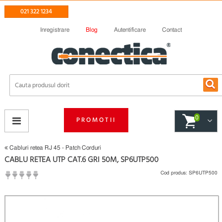
021 322 1234
Inregistrare
Blog
Autentificare
Contact
0
PROMOTII
Cabluri retea RJ 45 - Patch Corduri
CABLU RETEA UTP CAT.6 GRI 50M, SP6UTP500
Cod produs:
SP6UTP500
(
Fii primul care scrie un review
)