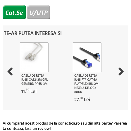
TE-AR PUTEA INTERESA SI
CABLU DE RETEA
CABLU DE RETEA
RJ45 CAT.6 3M GRI,
RJ45 FTP CAT.6A
GEMBIRD PP6U-3M
FLAT/FLEXIBIL 2M
NEGRU, DELOCK
30
11.
Lei
80176
81
27.
Lei
Ai cumparat acest produs de la conectica.ro sau din alta parte? Parerea
ta conteaza, lasa un review!