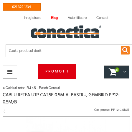
021 322 1234
Inregistrare
Blog
Autentificare
Contact
0
PROMOTII
Cabluri retea RJ 45 - Patch Corduri
CABLU RETEA UTP CAT.5E 0.5M ALBASTRU, GEMBIRD PP12-
0.5M/B
Cod produs:
PP12-0.5M/B
(
Fii primul care scrie un review
)