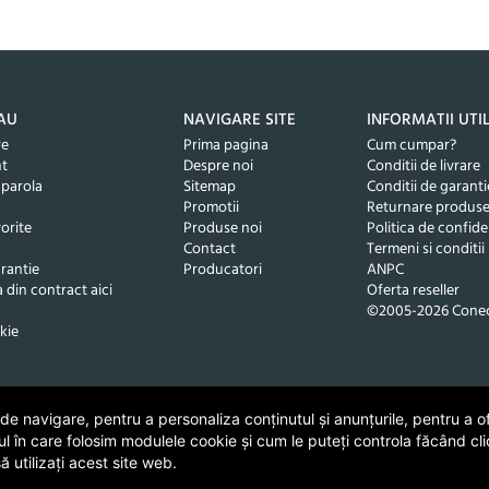
AU
NAVIGARE SITE
INFORMATII UTI
re
Prima pagina
Cum cumpar?
nt
Despre noi
Conditii de livrare
 parola
Sitemap
Conditii de garanti
Promotii
Returnare produs
orite
Produse noi
Politica de confide
Contact
Termeni si conditii
rantie
Producatori
ANPC
 din contract aici
Oferta reseller
©2005-2026 Conec
kie
 navigare, pentru a personaliza conținutul și anunțurile, pentru a ofe
ul în care folosim modulele cookie și cum le puteți controla făcând cli
 utilizați acest site web.