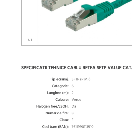
1
/1
SPECIFICATII TEHNICE CABLU RETEA SFTP VALUE CAT.6
Tip ecranaj:
SFTP (PiMF)
Categorie:
6
Lungime (m):
2
Culoare:
Verde
Halogen free/LSOH:
Da
Numar de fire:
8
Clasa:
E
Cod bare (EAN):
7611990113910