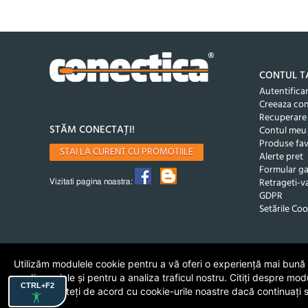
CONTUL T
Autentifica
Creeaza co
Recuperare
STĂM CONECTAȚI!
Contul meu
Produse fav
STAI LA CURENT CU PROMOTIILE
Alerte pret
Formular ga
Retrageti-va
Vizitati pagina noastra:
GDPR
Setările Coo
Utilizăm modulele cookie pentru a vă oferi o experiență mai bună de
media sociale și pentru a analiza traficul nostru. Citiți despre mod
CTRL+F2
cookie. Sunteți de acord cu cookie-urile noastre dacă continuați să