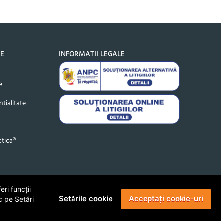
LE
INFORMATII LEGALE
e
e
ntialitate
tica®
ri funcții
Setările cookie
Acceptați cookie-uri
c pe Setări