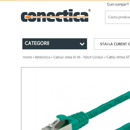
Cum cumpar?
CATEGORII
STAI LA CURENT 
Cablu retea SF
Home
»
Retelistica
»
Cabluri retea RJ 45 - Patch Corduri
»