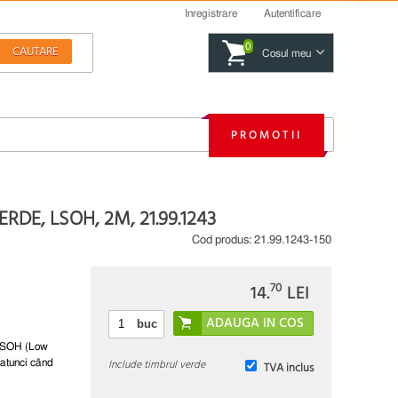
Inregistrare
Autentificare
0
Cosul meu
PROMOTII
RDE, LSOH, 2M, 21.99.1243
Cod produs:
21.99.1243-150
70
14.
LEI
buc
 LSOH (Low
Include timbrul verde
 atunci când
TVA inclus