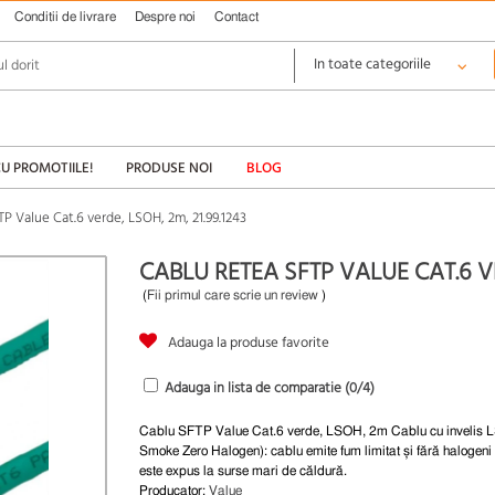
Conditii de livrare
Despre noi
Contact
CU PROMOTIILE!
PRODUSE NOI
BLOG
TP Value Cat.6 verde, LSOH, 2m, 21.99.1243
CABLU RETEA SFTP VALUE CAT.6 VE
(
Fii primul care scrie un review
)
Adauga la produse favorite
Adauga in lista de comparatie (
0
/4)
Cablu SFTP Value Cat.6 verde, LSOH, 2m Cablu cu invelis
Smoke Zero Halogen): cablu emite fum limitat și fără halogeni
este expus la surse mari de căldură.
Producator:
Value