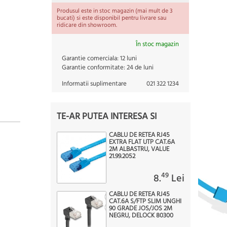
Produsul este in stoc magazin (mai mult de 3
bucati) si este disponibil pentru livrare sau
ridicare din showroom.
În stoc magazin
Garantie comerciala:
12 luni
Garantie conformitate:
24 de luni
Informatii suplimentare
021 322 1234
TE-AR PUTEA INTERESA SI
CABLU DE RETEA RJ45
EXTRA FLAT UTP CAT.6A
2M ALBASTRU, VALUE
21.99.2052
49
8.
Lei
CABLU DE RETEA RJ45
CAT.6A S/FTP SLIM UNGHI
90 GRADE JOS/JOS 2M
NEGRU, DELOCK 80300