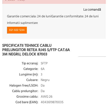
La comandă
Garantie comerciala:
24 de luni
Garantie conformitate:
24 de luni
Informatii suplimentare
021 322 1234
SPECIFICATII TEHNICE CABLU
PRELUNGITOR RETEA RJ45 S/FTP CAT.6A
3M NEGRU, DELOCK 87003
Tip ecranaj:
SFTP
Categorie:
6A
Lungime (m):
3
Culoare:
Negru
Halogen free/LSOH:
Da
Cablu prelungitor:
Da
Grosime cablu:
AWG 26
Cod bare (EAN):
4043619870035