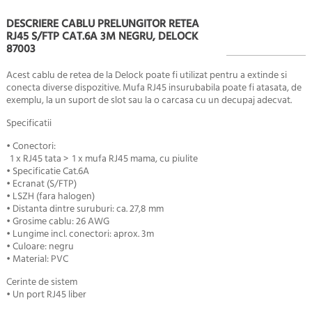
DESCRIERE CABLU PRELUNGITOR RETEA
RJ45 S/FTP CAT.6A 3M NEGRU, DELOCK
87003
Acest cablu de retea de la Delock poate fi utilizat pentru a extinde si
conecta diverse dispozitive. Mufa RJ45 insurubabila poate fi atasata, de
exemplu, la un suport de slot sau la o carcasa cu un decupaj adecvat.
Specificatii
• Conectori:
1 x RJ45 tata > 1 x mufa RJ45 mama, cu piulite
• Specificatie Cat.6A
• Ecranat (S/FTP)
• LSZH (fara halogen)
• Distanta dintre suruburi: ca. 27,8 mm
• Grosime cablu: 26 AWG
• Lungime incl. conectori: aprox. 3m
• Culoare: negru
• Material: PVC
Cerinte de sistem
• Un port RJ45 liber