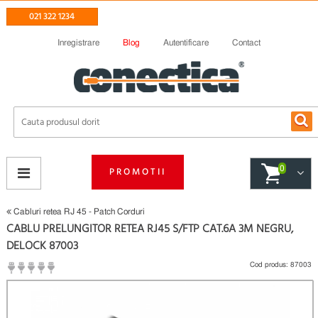
021 322 1234
Inregistrare
Blog
Autentificare
Contact
0
PROMOTII
Cabluri retea RJ 45 - Patch Corduri
CABLU PRELUNGITOR RETEA RJ45 S/FTP CAT.6A 3M NEGRU,
DELOCK 87003
Cod produs:
87003
(
Fii primul care scrie un review