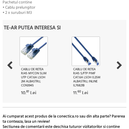
Pachetul contine
• Cablu prelungitor
• 2 x suruburi M3
TE-AR PUTEA INTERESA SI
CABLU DE RETEA
CABLU DE RETEA
RJ45 MYCON SLIM
RJ45 S/FTP PIMF
UTP CAT.6A LSOH
CAT.6A LSOH 0.25M
2M ALBASTRU,
ALBASTRU, INLINE
CON3945
IL76821B
81
60
10.
Lei
11.
Lei
Ai cumparat acest produs de la conectica.ro sau din alta parte? Parerea
ta conteaza, lasa un review!
Sectiunea de comentarii este deschisa tuturor vizitatorilor si contine