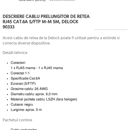
DESCRIERE CABLU PRELUNGITOR DE RETEA
RJ45 CAT.6A S/FTP M-M 5M, DELOCK
90333
Acest cablu de retea de la Delock poate fi utilizat pentru a extinde si
conecta diverse dispozitive.
Detalii tehnice
Conectori:
1 x RJ45 mama - 1 x RJ45 mama
Conectat 1:1
Specificatie Cat.6A
Ecranat (S/FTP)
Grosime cablu: 26 AWG
Diametru cablu: aprox. 6,0 mm
Material jacheta cablu: LSZH (fara halogen)
Culoare: negru
Lungime: aprox. 5 m
Pachetul contine