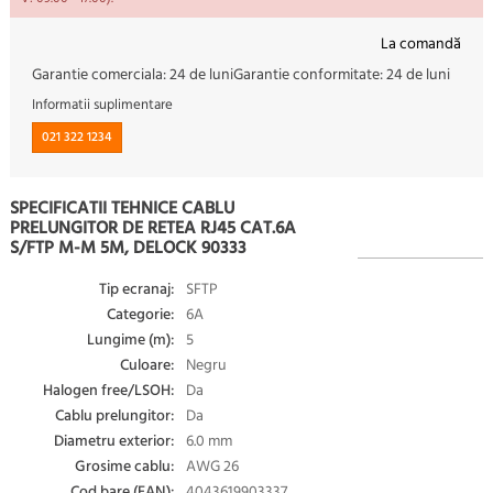
La comandă
Garantie comerciala:
24 de luni
Garantie conformitate:
24 de luni
Informatii suplimentare
021 322 1234
SPECIFICATII TEHNICE CABLU
PRELUNGITOR DE RETEA RJ45 CAT.6A
S/FTP M-M 5M, DELOCK 90333
Tip ecranaj:
SFTP
Categorie:
6A
Lungime (m):
5
Culoare:
Negru
Halogen free/LSOH:
Da
Cablu prelungitor:
Da
Diametru exterior:
6.0 mm
Grosime cablu:
AWG 26
Cod bare (EAN):
4043619903337