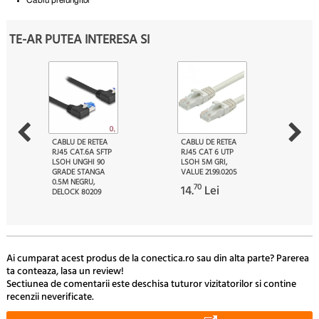
Cablu prelungitor
TE-AR PUTEA INTERESA SI
CABLU DE RETEA
CABLU DE RETEA
RJ45 CAT.6A SFTP
RJ45 CAT 6 UTP
LSOH UNGHI 90
LSOH 5M GRI,
GRADE STANGA
VALUE 21.99.0205
0.5M NEGRU,
70
14.
Lei
DELOCK 80209
59
20.
Lei
Ai cumparat acest produs de la conectica.ro sau din alta parte? Parerea
ta conteaza, lasa un review!
Sectiunea de comentarii este deschisa tuturor vizitatorilor si contine
recenzii neverificate.