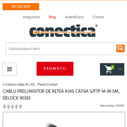
021 322 1234
Inregistrare
Blog
Autentificare
Contact
0
PROMOTII
Cabluri retea RJ 45 - Patch Corduri
CABLU PRELUNGITOR DE RETEA RJ45 CAT.6A S/FTP M-M 5M,
DELOCK 90333
Cod produs:
90333
(
Fii primul care scrie un review