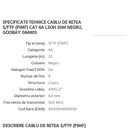
SPECIFICATII TEHNICE CABLU DE RETEA
S/FTP (PIMF) CAT 6A LSOH 30M NEGRU,
GOOBAY G94905
Tip ecranaj:
SFTP (PiMF)
Categorie:
6A
Lungime (m):
30
Culoare:
Negru
Halogen free/LSOH:
Da
Numar de fire:
8
Structura:
Cupru
Grosime cablu:
AWG 27
Diametru exterior:
6.0 mm
Frecventa de transmisie:
500 MHz
Cod bare (EAN):
4040849949050
DESCRIERE CABLU DE RETEA S/FTP (PIMF)