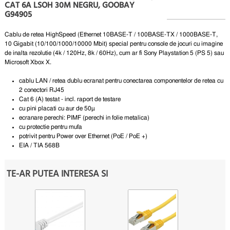
CAT 6A LSOH 30M NEGRU, GOOBAY
G94905
Cablu de retea HighSpeed ​​(Ethernet 10BASE-T / 100BASE-TX / 1000BASE-T,
10 Gigabit (10/100/1000/10000 Mbit) special pentru console de jocuri cu imagine
de inalta rezolutie (4k / 120Hz, 8k / 60Hz), cum ar fi Sony Playstation 5 (PS 5) sau
Microsoft Xbox X.
cablu LAN / retea dublu ecranat pentru conectarea componentelor de retea cu
2 conectori RJ45
Cat 6 (A) testat - incl.
raport de testare
cu pini placati cu aur de 50µ
ecranare perechi: PIMF (perechi in folie metalica)
cu protectie pentru mufa
potrivit pentru Power over Ethernet (PoE / PoE +)
EIA / TIA 568B
TE-AR PUTEA INTERESA SI