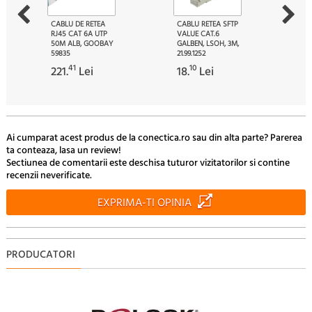
CABLU DE RETEA
CABLU RETEA SFTP
RJ45 CAT 6A UTP
VALUE CAT.6
50M ALB, GOOBAY
GALBEN, LSOH, 3M,
59835
21.99.1252
41
10
221.
Lei
18.
Lei
Ai cumparat acest produs de la conectica.ro sau din alta parte? Parerea
ta conteaza, lasa un review!
Sectiunea de comentarii este deschisa tuturor vizitatorilor si contine
recenzii neverificate.
EXPRIMA-TI OPINIA
PRODUCATORI