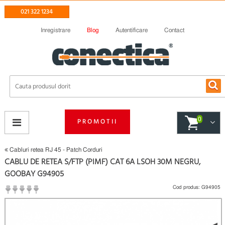
021 322 1234
Inregistrare
Blog
Autentificare
Contact
0
PROMOTII
Cabluri retea RJ 45 - Patch Corduri
CABLU DE RETEA S/FTP (PIMF) CAT 6A LSOH 30M NEGRU,
GOOBAY G94905
Cod produs:
G94905
(
Fii primul care scrie un review