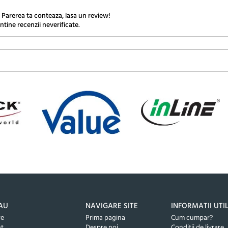
 Parerea ta conteaza, lasa un review!
ntine recenzii neverificate.
AU
NAVIGARE SITE
INFORMATII UTI
re
Prima pagina
Cum cumpar?
nt
Despre noi
Conditii de livrare