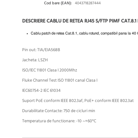
Cod bare (EAN):
4043718287444
DESCRIERE CABLU DE RETEA RJ45 S/FTP PIMF CAT.8.1
Cablu patch de retea Cat.8.1, cablu rotund, compatibil pana la 40
Pin out: TIA/EIA568B
Jacheta: LSZH
ISO/IEC 11801 Clasa I 2000Mhz
Fluke Channel Test ISO 11801 canal Clasa I
IEC60754-2 IEC 61034
Suport PoE conform IEEE 802.3af, PoE+ conform IEEE 802.3at
Durabilitate Contacte: 750 de cicluri min
Temperatura de functionare: -10 ~+60°C