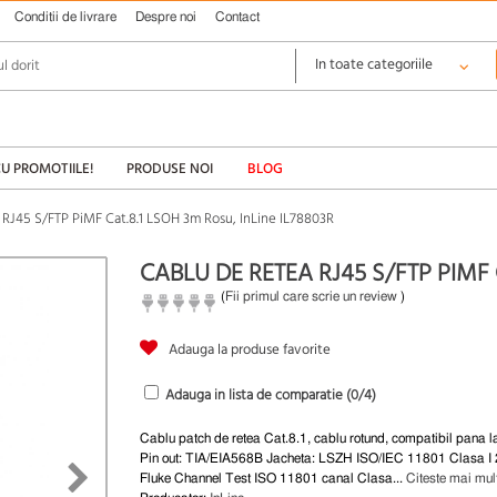
Conditii de livrare
Despre noi
Contact
CU PROMOTIILE!
PRODUSE NOI
BLOG
 RJ45 S/FTP PiMF Cat.8.1 LSOH 3m Rosu, InLine IL78803R
CABLU DE RETEA RJ45 S/FTP PIMF 
(
Fii primul care scrie un review
)
Adauga la produse favorite
Adauga in lista de comparatie (
0
/4)
Cablu patch de retea Cat.8.1, cablu rotund, compatibil pana
Pin out: TIA/EIA568B Jacheta: LSZH ISO/IEC 11801 Clasa 
Fluke Channel Test ISO 11801 canal Clasa...
Citeste mai mul