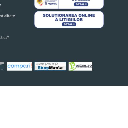
e
e
ntialitate
tica®