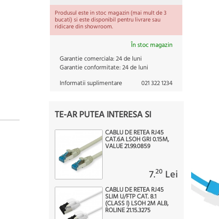
Produsul este in stoc magazin (mai mult de 3
bucati) si este disponibil pentru livrare sau
ridicare din showroom.
În stoc magazin
Garantie comerciala:
24 de luni
Garantie conformitate:
24 de luni
Informatii suplimentare
021 322 1234
TE-AR PUTEA INTERESA SI
CABLU DE RETEA RJ45
CAT.6A LSOH GRI 0.15M,
VALUE 21.99.0859
20
7.
Lei
CABLU DE RETEA RJ45
SLIM U/FTP CAT. 8.1
(CLASS I) LSOH 2M ALB,
ROLINE 21.15.3275