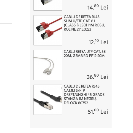
80
14.
Lei
CABLU DE RETEA RJ45
SLIM U/FTP CAT. 8.1
(CLASS I) LSOH 1M ROSU,
ROLINE 21.15.3223
10
12.
Lei
CABLU RETEA UTP CAT. 5E
20M, GEMBIRD PP12-20M
80
36.
Lei
CABLU DE RETEA RJ45
CAT.8.1 S/FTP
DREPT/UNGHI 45 GRADE
STANGA 1M NEGRU,
DELOCK 80752
00
51.
Lei