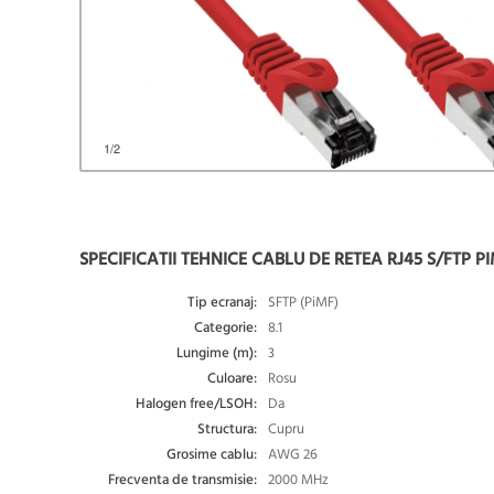
1
/2
SPECIFICATII TEHNICE CABLU DE RETEA RJ45 S/FTP PI
Tip ecranaj:
SFTP (PiMF)
Categorie:
8.1
Lungime (m):
3
Culoare:
Rosu
Halogen free/LSOH:
Da
Structura:
Cupru
Grosime cablu:
AWG 26
Frecventa de transmisie:
2000 MHz