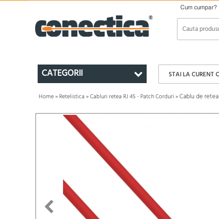
Cum cumpar?
CATEGORII
STAI LA CURENT 
Cablu de retea
Home
»
Retelistica
»
Cabluri retea RJ 45 - Patch Corduri
»