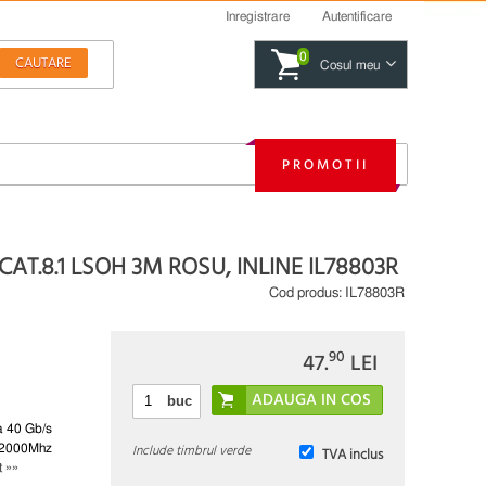
Inregistrare
Autentificare
0
Cosul meu
PROMOTII
CAT.8.1 LSOH 3M ROSU, INLINE IL78803R
Cod produs:
IL78803R
90
47.
LEI
buc
 la 40 Gb/s
Include timbrul verde
I 2000Mhz
TVA inclus
t »»