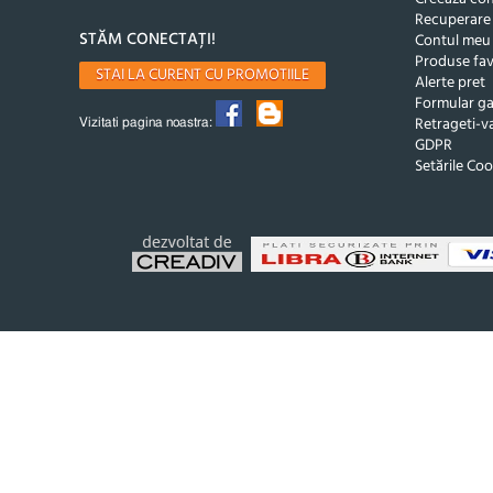
Recuperare
STĂM CONECTAȚI!
Contul meu
Produse fav
STAI LA CURENT CU PROMOTIILE
Alerte pret
Formular ga
Retrageti-va
Vizitati pagina noastra:
GDPR
Setările Coo