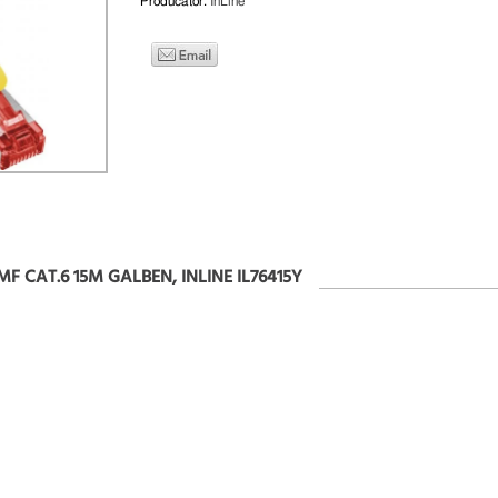
Producator:
InLine
MF CAT.6 15M GALBEN, INLINE IL76415Y