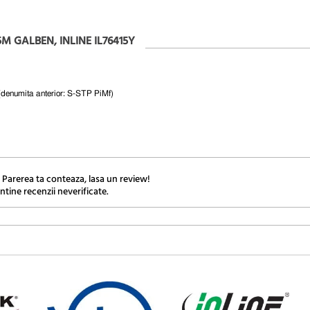
5M GALBEN, INLINE IL76415Y
a (denumita anterior: S-STP PiMf)
 Parerea ta conteaza, lasa un review!
ntine recenzii neverificate.