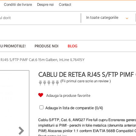
Conditii de livrare
Despre noi
Contact
CU PROMOTIILE!
PRODUSE NOI
BLOG
 RJ45 S/FTP PiMF Cat.6 15m Galben, InLine IL76415Y
CABLU DE RETEA RJ45 S/FTP PIMF 
(
Fii primul care scrie un review
)
Adauga la produse favorite
Adauga in lista de comparatie (
0
/4)
Cablu S/FTP, Cat. 6, AWG27 Fire full cupru Ecranarea gener
impletiturii si PiMf - perechi in folie metalica (denumita anteri
PiMf) Alocarea pinilor 1:1 conform EIA/TIA 568B Compatibil 