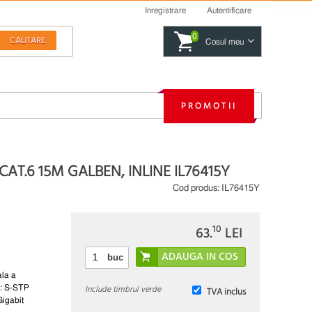
Inregistrare
Autentificare
0
Cosul meu
PROMOTII
CAT.6 15M GALBEN, INLINE IL76415Y
Cod produs:
IL76415Y
10
63.
LEI
buc
ala a
Include timbrul verde
or: S-STP
TVA inclus
Gigabit