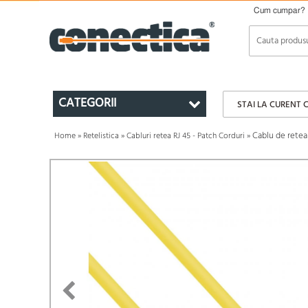
Cum cumpar?
CATEGORII
STAI LA CURENT 
Cablu de retea
Home
»
Retelistica
»
Cabluri retea RJ 45 - Patch Corduri
»