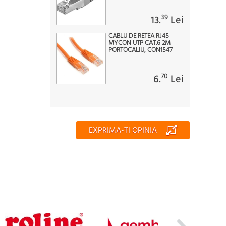
39
13.
Lei
CABLU DE RETEA RJ45
MYCON UTP CAT.6 2M
PORTOCALIU, CON1547
70
6.
Lei
EXPRIMA-TI OPINIA