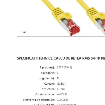
1
/2
SPECIFICATII TEHNICE CABLU DE RETEA RJ45 S/FTP PI
Tip ecranaj:
SFTP (PiMF)
Categorie:
6
Lungime (m):
15
Culoare:
Galben
Structura:
Cupru
Grosime cablu:
AWG 27
Frecventa de transmisie:
250 MHz