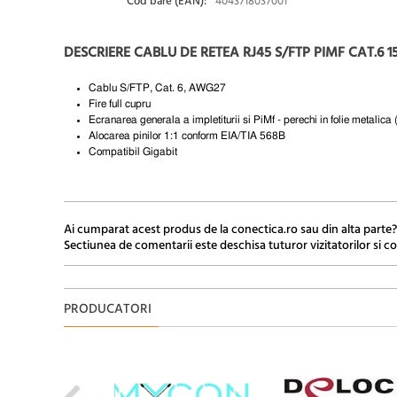
Cod bare (EAN):
4043718037001
DESCRIERE CABLU DE RETEA RJ45 S/FTP PIMF CAT.6 1
Cablu S/FTP, Cat.
6, AWG27
Fire full cupru
Ecranarea generala a impletiturii si PiMf - perechi in folie metalic
Alocarea pinilor 1:1 conform EIA/TIA 568B
Compatibil Gigabit
Ai cumparat acest produs de la conectica.ro sau din alta parte?
Sectiunea de comentarii este deschisa tuturor vizitatorilor si co
PRODUCATORI