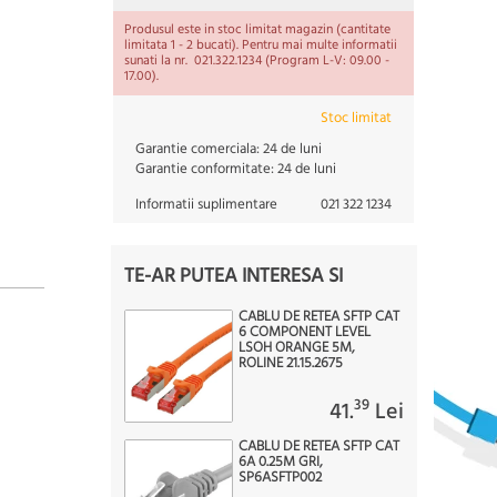
Produsul este in stoc limitat magazin (cantitate
limitata 1 - 2 bucati). Pentru mai multe informatii
sunati la nr. 021.322.1234 (Program L-V: 09.00 -
17.00).
Stoc limitat
Garantie comerciala:
24 de luni
Garantie conformitate:
24 de luni
Informatii suplimentare
021 322 1234
TE-AR PUTEA INTERESA SI
CABLU DE RETEA SFTP CAT
6 COMPONENT LEVEL
LSOH ORANGE 5M,
ROLINE 21.15.2675
39
41.
Lei
CABLU DE RETEA SFTP CAT
6A 0.25M GRI,
SP6ASFTP002