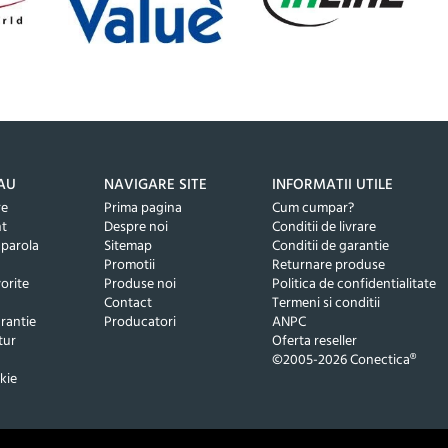
AU
NAVIGARE SITE
INFORMATII UTILE
re
Prima pagina
Cum cumpar?
nt
Despre noi
Conditii de livrare
 parola
Sitemap
Conditii de garantie
Promotii
Returnare produse
orite
Produse noi
Politica de confidentialitate
Contact
Termeni si conditii
rantie
Producatori
ANPC
tur
Oferta reseller
©2005-2026 Conectica®
kie