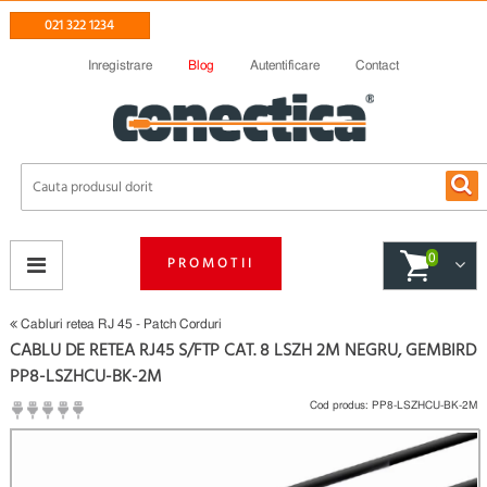
021 322 1234
Inregistrare
Blog
Autentificare
Contact
0
PROMOTII
Cabluri retea RJ 45 - Patch Corduri
CABLU DE RETEA RJ45 S/FTP CAT. 8 LSZH 2M NEGRU, GEMBIRD
PP8-LSZHCU-BK-2M
Cod produs:
PP8-LSZHCU-BK-2M
(
Fii primul care scrie un review