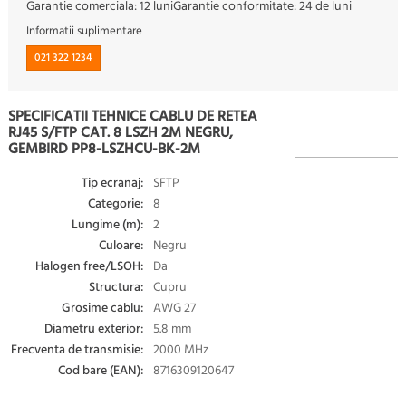
Garantie comerciala:
12 luni
Garantie conformitate:
24 de luni
Informatii suplimentare
021 322 1234
SPECIFICATII TEHNICE CABLU DE RETEA
RJ45 S/FTP CAT. 8 LSZH 2M NEGRU,
GEMBIRD PP8-LSZHCU-BK-2M
Tip ecranaj:
SFTP
Categorie:
8
Lungime (m):
2
Culoare:
Negru
Halogen free/LSOH:
Da
Structura:
Cupru
Grosime cablu:
AWG 27
Diametru exterior:
5.8 mm
Frecventa de transmisie:
2000 MHz
Cod bare (EAN):
8716309120647