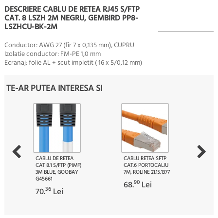
DESCRIERE CABLU DE RETEA RJ45 S/FTP
CAT. 8 LSZH 2M NEGRU, GEMBIRD PP8-
LSZHCU-BK-2M
Conductor: AWG 27 (fir 7 x 0,135 mm), CUPRU
Izolatie conductor: FM-PE 1,0 mm
Ecranaj: folie AL + scut impletit ( 16 x 5/0,12 mm)
TE-AR PUTEA INTERESA SI
CABLU DE RETEA
CABLU RETEA SFTP
CAT 8.1 S/FTP (PIMF)
CAT.6 PORTOCALIU
3M BLUE, GOOBAY
7M, ROLINE 21.15.1377
G45661
90
68.
Lei
36
70.
Lei