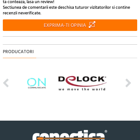
ta conteaza, lasa un review!
Sectiunea de comentarii este deschisa tuturor vizitatorilor si contine
recenzii neverificate.
EXPRIMA-TI OPINIA
PRODUCATORI