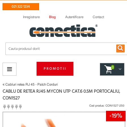
021 322 1234
Inregistrare
Blog
Autentificare
Contact
0
PROMOTII
Cabluri retea RJ 45 - Patch Corduri
CABLU DE RETEA RJ45 MYCON UTP CAT.6 0.5M PORTOCALIU,
CON1527
Cod produs:
CON1527-250
-19%
(
Fii primul care scrie un review