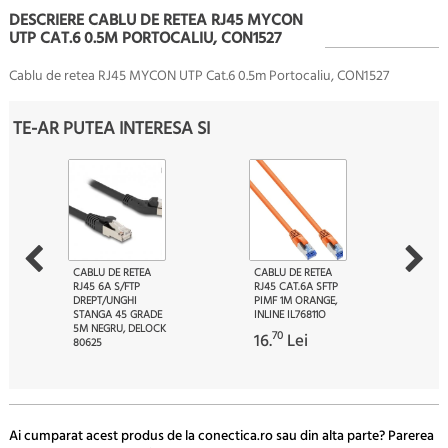
DESCRIERE CABLU DE RETEA RJ45 MYCON
UTP CAT.6 0.5M PORTOCALIU, CON1527
Cablu de retea RJ45 MYCON UTP Cat.6 0.5m Portocaliu, CON1527
TE-AR PUTEA INTERESA SI
CABLU DE RETEA
CABLU DE RETEA
RJ45 6A S/FTP
RJ45 CAT.6A SFTP
DREPT/UNGHI
PIMF 1M ORANGE,
STANGA 45 GRADE
INLINE IL76811O
5M NEGRU, DELOCK
70
16.
Lei
80625
80
80.
Lei
Ai cumparat acest produs de la conectica.ro sau din alta parte? Parerea