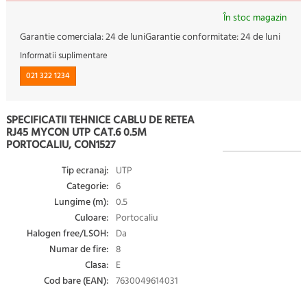
În stoc magazin
Garantie comerciala:
24 de luni
Garantie conformitate:
24 de luni
Informatii suplimentare
021 322 1234
SPECIFICATII TEHNICE CABLU DE RETEA
RJ45 MYCON UTP CAT.6 0.5M
PORTOCALIU, CON1527
Tip ecranaj:
UTP
Categorie:
6
Lungime (m):
0.5
Culoare:
Portocaliu
Halogen free/LSOH:
Da
Numar de fire:
8
Clasa:
E
Cod bare (EAN):
7630049614031