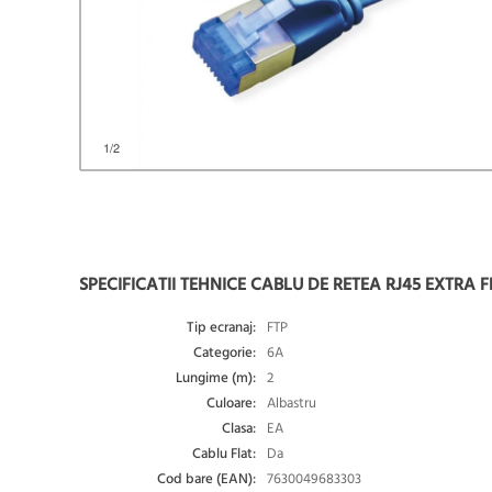
1
/2
SPECIFICATII TEHNICE CABLU DE RETEA RJ45 EXTRA F
Tip ecranaj:
FTP
Categorie:
6A
Lungime (m):
2
Culoare:
Albastru
Clasa:
EA
Cablu Flat:
Da
Cod bare (EAN):
7630049683303