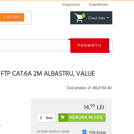
Inregistrare
Autentificare
0
Cosul meu
PROMOTII
 FTP CAT.6A 2M ALBASTRU, VALUE
Cod produs:
21.99.2152-40
00
14.
LEI
buc
e
Include timbrul verde
TVA inclus