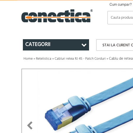
Cum cumpar?
CATEGORII
STAI LA CURENT 
Cablu de retea 
Home
»
Retelistica
»
Cabluri retea RJ 45 - Patch Corduri
»