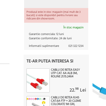
Produsul este in stoc magazin (mai mult de 3
bucati) si este disponibil pentru livrare sau
ridicare din showroom.
În stoc magazin
Garantie comerciala:
12 luni
Garantie conformitate:
24 de luni
Informatii suplimentare
021 322 1234
TE-AR PUTEA INTERESA SI
CABLU DE RETEA EASY
UTP CAT. 6A ALB 3M,
ROLINE 21.15.2464
98
22.
Lei
CABLU DE RETEA RJ45
CAT.6A FTP + 20 CLEME
COLORATE 1M GRI,