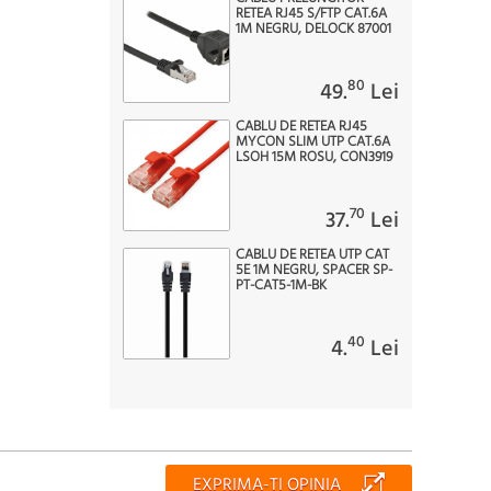
RETEA RJ45 S/FTP CAT.6A
1M NEGRU, DELOCK 87001
80
49.
Lei
CABLU DE RETEA RJ45
MYCON SLIM UTP CAT.6A
LSOH 15M ROSU, CON3919
70
37.
Lei
CABLU DE RETEA UTP CAT
5E 1M NEGRU, SPACER SP-
PT-CAT5-1M-BK
40
4.
Lei
EXPRIMA-TI OPINIA