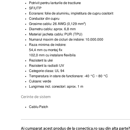
Potrivit pentru lanturile de tractiune
SF/UTP
Ecranare: folie de aluminiu, impletitura de cupru cositorit
Conductor din cupru
Grosime cablu: 26 AWG (0,129 mm²)
Diametru cablu: aprox. 6,8 mm
Material jacheta cablu: PUR (TPU)
Numarul maxim de cicluri de indoire: 10.000.000
Raza minima de indoire:
54,4 mm cu montaj fix
102,0 mm cu instalare flexibila
Rezistent la ulei
Rezistent la radiatii UV
Categorie clasa: UL 94
Temperatura in stare de functionare: -40 °C ~ 80 °C
Culoare: verde
Lungimea incl. conectori: aprox. 1 m
Cerinte de sistem
Cablu Patch
Ai cumparat acest produs de la conectica.ro sau din alta parte?