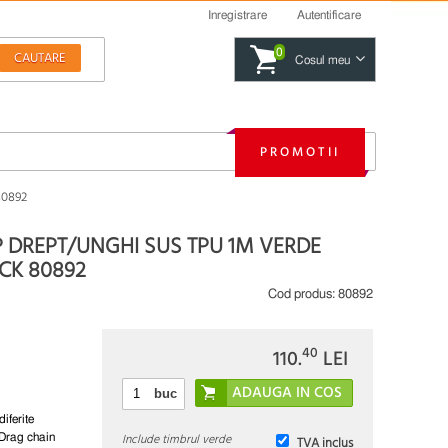
Inregistrare
Autentificare
0
Cosul meu
PROMOTII
80892
P DREPT/UNGHI SUS TPU 1M VERDE
OCK 80892
Cod produs:
80892
40
110.
LEI
buc
iferite
Include timbrul verde
 Drag chain
TVA inclus