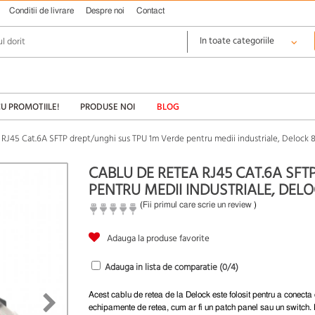
Conditii de livrare
Despre noi
Contact
CU PROMOTIILE!
PRODUSE NOI
BLOG
 RJ45 Cat.6A SFTP drept/unghi sus TPU 1m Verde pentru medii industriale, Delock 
CABLU DE RETEA RJ45 CAT.6A SFT
PENTRU MEDII INDUSTRIALE, DEL
(
Fii primul care scrie un review
)
Adauga la produse favorite
Adauga in lista de comparatie (
0
/4)
Acest cablu de retea de la Delock este folosit pentru a conecta d
echipamente de retea, cum ar fi un patch panel sau un switch.