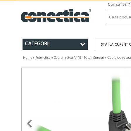
Cum cumpar?
CATEGORII
STAI LA CURENT 
Cablu de retea
Home
»
Retelistica
»
Cabluri retea RJ 45 - Patch Corduri
»