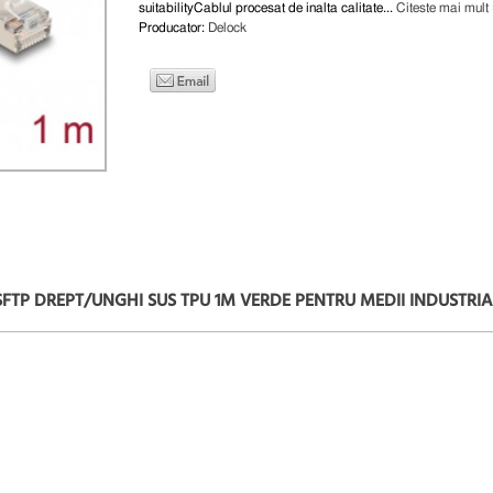
suitabilityCablul procesat de inalta calitate...
Citeste mai mult
Producator:
Delock
 SFTP DREPT/UNGHI SUS TPU 1M VERDE PENTRU MEDII INDUSTRIA