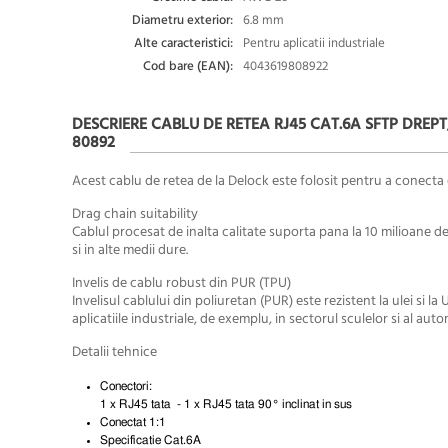
Diametru exterior:
6.8 mm
Alte caracteristici:
Pentru aplicatii industriale
Cod bare (EAN):
4043619808922
DESCRIERE CABLU DE RETEA RJ45 CAT.6A SFTP DREP
80892
Acest cablu de retea de la Delock este folosit pentru a conecta
Drag chain suitability
Cablul procesat de inalta calitate suporta pana la 10 milioane de c
si in alte medii dure.
Invelis de cablu robust din PUR (TPU)
Invelisul cablului din poliuretan (PUR) este rezistent la ulei si l
aplicatiile industriale, de exemplu, in sectorul sculelor si al auto
Detalii tehnice
Conectori:
1 x RJ45 tata - 1 x RJ45 tata 90° inclinat in sus
Conectat 1:1
Specificatie Cat.6A