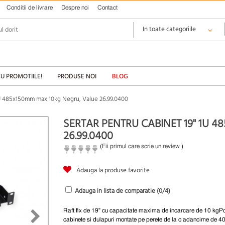
Conditii de livrare
Despre noi
Contact
CU PROMOTIILE!
PRODUSE NOI
BLOG
1U 485x150mm max 10kg Negru, Value 26.99.0400
SERTAR PENTRU CABINET 19" 1U 
26.99.0400
(
Fii primul care scrie un review
)
Adauga la produse favorite
Adauga in lista de comparatie (
0
/4)
Raft fix de 19" cu capacitate maxima de incarcare de 10 kgPot
cabinete si dulapuri montate pe perete de la o adancime de 