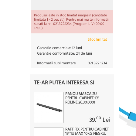
Produsul este in stoc limitat magazin (cantitate
limitata 1 - 2 bucati). Pentru mai multe informatii
sunati la nr. 021.322.1234 (Program L-V: 09.00 -
17.00).
Stoc limitat
Garantie comerciala:
12 luni
Garantie conformitate:
24 de luni
Informatii suplimentare
021 322 1234
TE-AR PUTEA INTERESA SI
PANOU MASCA 2U
PENTRU CABINET 19",
ROLINE 26.30.0001
00
39.
Lei
RAFT FIX PENTRU CABINET
19" 1U MAX 10KG NEGRU,