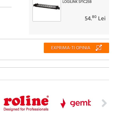
LOGILINK SF1C25B
80
54.
Lei
EXPRIMA-TI OPINIA