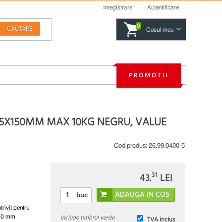
Inregistrare
Autentificare
0
Cosul meu
PROMOTII
485X150MM MAX 10KG NEGRU, VALUE
Cod produs:
26.99.0400-5
31
43.
LEI
buc
rivit pentru
Include timbrul verde
400 mm
TVA inclus