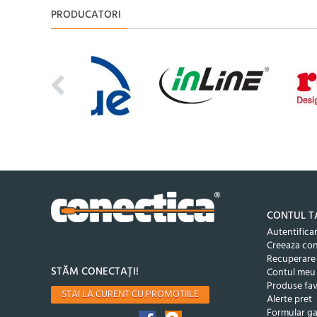
PRODUCATORI
CONTUL T
Autentifica
Creeaza co
Recuperare
STĂM CONECTAȚI!
Contul meu
Produse fav
STAI LA CURENT CU PROMOTIILE
Alerte pret
Formular ga