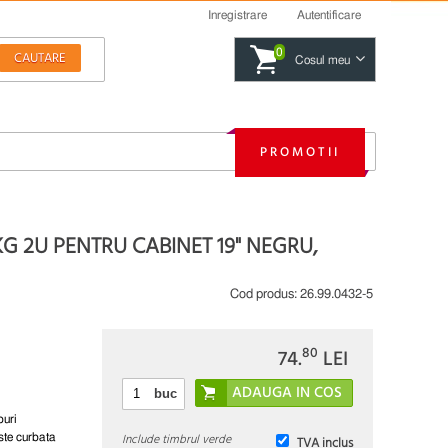
Inregistrare
Autentificare
0
Cosul meu
PROMOTII
G 2U PENTRU CABINET 19" NEGRU,
Cod produs:
26.99.0432-5
80
74.
LEI
buc
puri
Include timbrul verde
ste curbata
TVA inclus