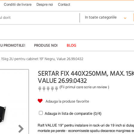
Conditii de livrare
Despre noi
Contact
CU PROMOTIILE!
PRODUSE NOI
BLOG
 15kg 2U pentru cabinet 19" Negru, Value 26.99.0432
SERTAR FIX 440X250MM, MAX. 15K
VALUE 26.99.0432
(
Fii primul care scrie un review
)
Adauga la produse favorite
Adauga in lista de comparatie (
0
/4)
Raft VALUE 19" pentru instalare in rack-uri de 19 inch si dula
montate pe perete - economiseste spatiu deoarece marginea e