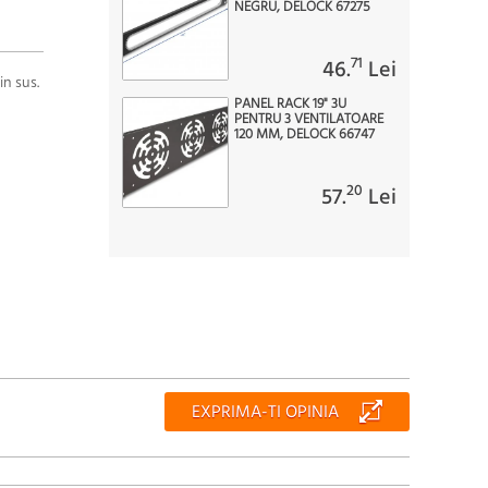
NEGRU, DELOCK 67275
71
46.
Lei
in sus.
PANEL RACK 19" 3U
PENTRU 3 VENTILATOARE
120 MM, DELOCK 66747
20
57.
Lei
EXPRIMA-TI OPINIA