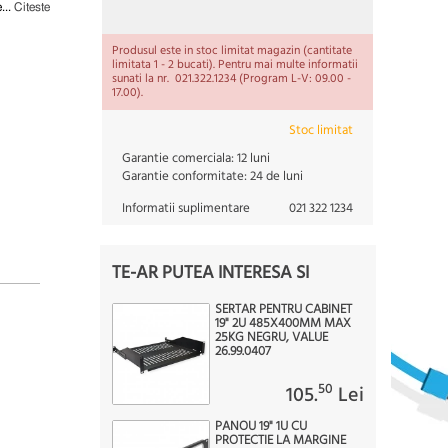
...
Citeste
Produsul este in stoc limitat magazin (cantitate
limitata 1 - 2 bucati). Pentru mai multe informatii
sunati la nr. 021.322.1234 (Program L-V: 09.00 -
17.00).
Stoc limitat
Garantie comerciala:
12 luni
Garantie conformitate:
24 de luni
Informatii suplimentare
021 322 1234
TE-AR PUTEA INTERESA SI
SERTAR PENTRU CABINET
19" 2U 485X400MM MAX
25KG NEGRU, VALUE
26.99.0407
50
105.
Lei
PANOU 19" 1U CU
PROTECTIE LA MARGINE