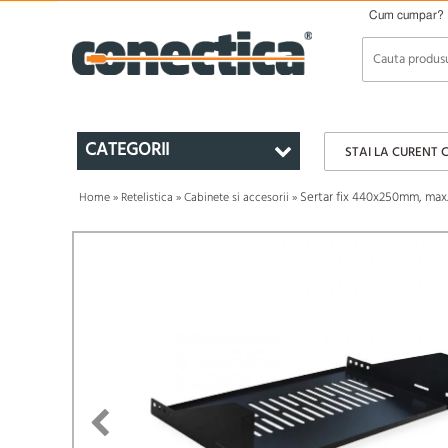
Cum cumpar?
CATEGORII
STAI LA CURENT 
Sertar fix 440x250mm, max.
Home
»
Retelistica
»
Cabinete si accesorii
»