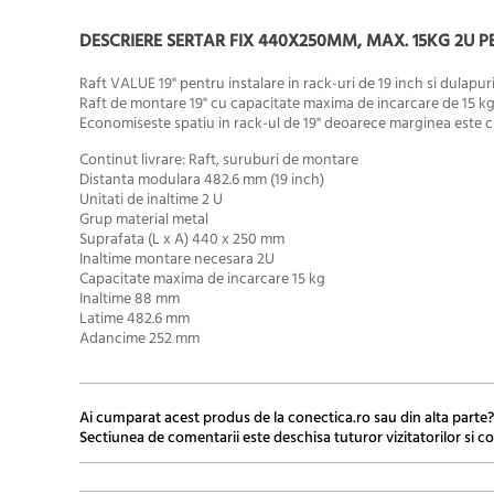
DESCRIERE SERTAR FIX 440X250MM, MAX. 15KG 2U PE
Raft VALUE 19" pentru instalare in rack-uri de 19 inch si dulap
Raft de montare 19" cu capacitate maxima de incarcare de 15 k
Economiseste spatiu in rack-ul de 19" deoarece marginea este c
Continut livrare: Raft, suruburi de montare
Distanta modulara 482.6 mm (19 inch)
Unitati de inaltime 2 U
Grup material metal
Suprafata (L x A) 440 x 250 mm
Inaltime montare necesara 2U
Capacitate maxima de incarcare 15 kg
Inaltime 88 mm
Latime 482.6 mm
Adancime 252 mm
Ai cumparat acest produs de la conectica.ro sau din alta parte?
Sectiunea de comentarii este deschisa tuturor vizitatorilor si co