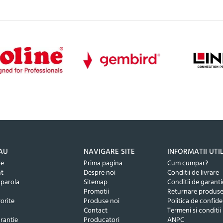
AU
NAVIGARE SITE
INFORMATII UTI
re
Prima pagina
Cum cumpar?
nt
Despre noi
Conditii de livrare
 parola
Sitemap
Conditii de garanti
Promotii
Returnare produs
orite
Produse noi
Politica de confide
Contact
Termeni si conditii
rantie
Producatori
ANPC