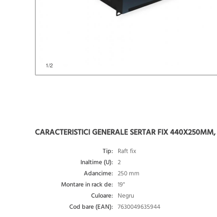
1
/2
CARACTERISTICI GENERALE SERTAR FIX 440X250MM, M
Tip:
Raft fix
Inaltime (U):
2
Adancime:
250 mm
Montare in rack de:
19"
Culoare:
Negru
Cod bare (EAN):
7630049635944