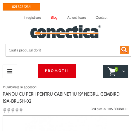
021 322 1234
Inregistrare
Blog
Autentificare
Contact
0
PROMOTII
Cabinete si accesorii
PANOU CU PERII PENTRU CABINET 1U 19" NEGRU, GEMBIRD
19A-BRUSH-02
Cod produs:
19A-BRUSH-02
(
Fii primul care scrie un review