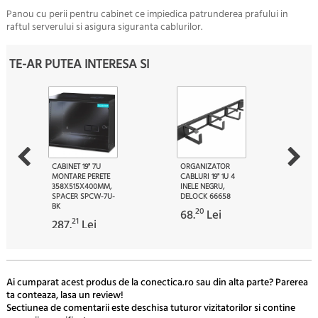
Panou cu perii pentru cabinet ce impiedica patrunderea prafului in
raftul serverului si asigura siguranta cablurilor.
TE-AR PUTEA INTERESA SI
CABINET 19" 7U
ORGANIZATOR
MONTARE PERETE
CABLURI 19" 1U 4
358X515X400MM,
INELE NEGRU,
SPACER SPCW-7U-
DELOCK 66658
BK
20
68.
Lei
21
287.
Lei
Ai cumparat acest produs de la conectica.ro sau din alta parte? Parerea
ta conteaza, lasa un review!
Sectiunea de comentarii este deschisa tuturor vizitatorilor si contine