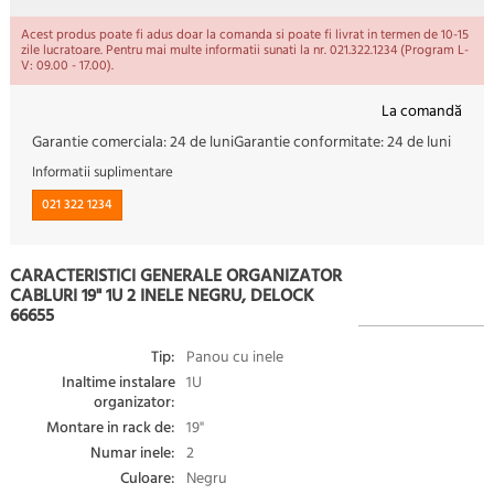
Acest produs poate fi adus doar la comanda si poate fi livrat in termen de 10-15
zile lucratoare. Pentru mai multe informatii sunati la nr. 021.322.1234 (Program L-
V: 09.00 - 17.00).
La comandă
Garantie comerciala:
24 de luni
Garantie conformitate:
24 de luni
Informatii suplimentare
021 322 1234
CARACTERISTICI GENERALE ORGANIZATOR
CABLURI 19" 1U 2 INELE NEGRU, DELOCK
66655
Tip:
Panou cu inele
Inaltime instalare
1U
organizator:
Montare in rack de:
19"
Numar inele:
2
Culoare:
Negru