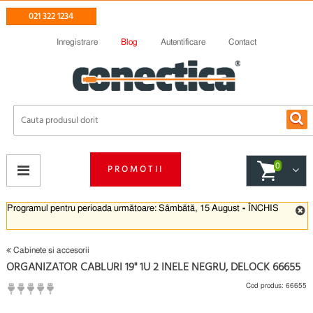
021 322 1234
Inregistrare
Blog
Autentificare
Contact
0
PROMOTII
Programul pentru perioada următoare: Sâmbătă, 15 August
-
ÎNCHIS
Cabinete si accesorii
ORGANIZATOR CABLURI 19" 1U 2 INELE NEGRU, DELOCK 66655
Cod produs:
66655
(