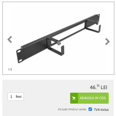
Fii primul care scrie un review
)
1
/3
71
46.
LEI
buc
Include timbrul verde
TVA inclus