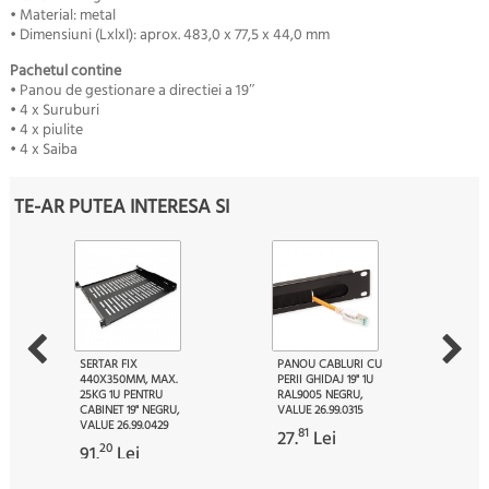
• Material: metal
• Dimensiuni (LxlxI): aprox. 483,0 x 77,5 x 44,0 mm
Pachetul contine
• Panou de gestionare a directiei a 19″
• 4 x Suruburi
• 4 x piulite
• 4 x Saiba
TE-AR PUTEA INTERESA SI
SERTAR FIX
PANOU CABLURI CU
440X350MM, MAX.
PERII GHIDAJ 19" 1U
25KG 1U PENTRU
RAL9005 NEGRU,
CABINET 19" NEGRU,
VALUE 26.99.0315
VALUE 26.99.0429
81
27.
Lei
20
91.
Lei