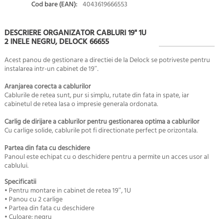
Cod bare (EAN):
4043619666553
DESCRIERE ORGANIZATOR CABLURI 19" 1U
2 INELE NEGRU, DELOCK 66655
Acest panou de gestionare a directiei de la Delock se potriveste pentru
instalarea intr-un cabinet de 19″.
Aranjarea corecta a cablurilor
Cablurile de retea sunt, pur si simplu, rutate din fata in spate, iar
cabinetul de retea lasa o impresie generala ordonata.
Carlig de dirijare a cablurilor pentru gestionarea optima a cablurilor
Cu carlige solide, cablurile pot fi directionate perfect pe orizontala.
Partea din fata cu deschidere
Panoul este echipat cu o deschidere pentru a permite un acces usor al
cablului.
Specificatii
• Pentru montare in cabinet de retea 19″, 1U
• Panou cu 2 carlige
• Partea din fata cu deschidere
• Culoare: negru