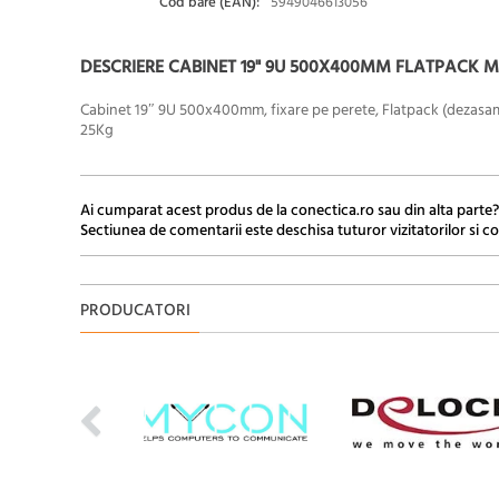
Cod bare (EAN):
5949046613056
DESCRIERE CABINET 19" 9U 500X400MM FLATPACK 
Cabinet 19″ 9U 500x400mm, fixare pe perete, Flatpack (dezasambl
25Kg
Ai cumparat acest produs de la conectica.ro sau din alta parte?
Sectiunea de comentarii este deschisa tuturor vizitatorilor si co
PRODUCATORI