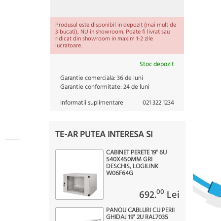
Produsul este disponibil in depozit (mai mult de
3 bucati), NU in showroom. Poate fi livrat sau
ridicat din showroom in maxim 1-2 zile
lucratoare.
Stoc depozit
Garantie comerciala:
36 de luni
Garantie conformitate:
24 de luni
Informatii suplimentare
021 322 1234
TE-AR PUTEA INTERESA SI
CABINET PERETE 19" 6U
540X450MM GRI
DESCHIS, LOGILINK
W06F64G
00
692.
Lei
PANOU CABLURI CU PERII
GHIDAJ 19" 2U RAL7035