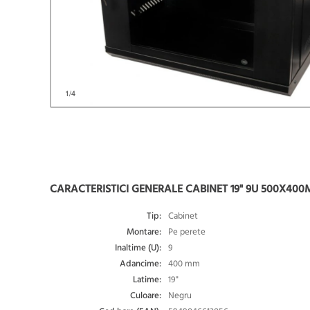
1
/4
CARACTERISTICI GENERALE CABINET 19" 9U 500X4
Tip:
Cabinet
Montare:
Pe perete
Inaltime (U):
9
Adancime:
400 mm
Latime:
19"
Culoare:
Negru