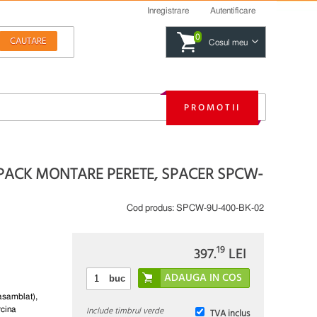
Inregistrare
Autentificare
0
Cosul meu
PROMOTII
TPACK MONTARE PERETE, SPACER SPCW-
Cod produs:
SPCW-9U-400-BK-02
19
397.
LEI
buc
asamblat),
Include timbrul verde
rcina
TVA inclus