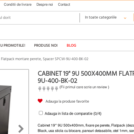
Conditii de livrare
Despre noi
Contact
CU PROMOTIILE!
PRODUSE NOI
BLOG
 Flatpack montare perete, Spacer SPCW-9U-400-BK-02
CABINET 19" 9U 500X400MM FLA
9U-400-BK-02
(
Fii primul care scrie un review
)
Adauga la produse favorite
Adauga in lista de comparatie (
0
/4)
Cabinet 19″ 9U 500x400mm, fixare pe perete, Flatpack (dez
Black, usa sticla cu blocare, panouri detasabile, otel 1mm, sa