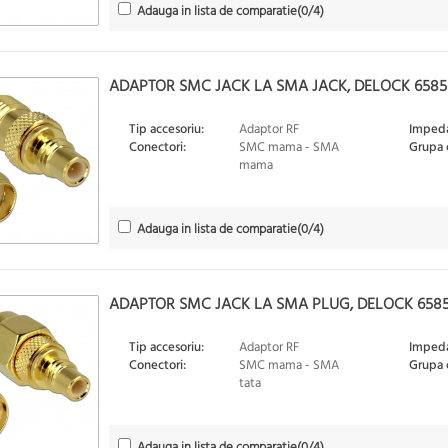
Adauga in lista de comparatie
(
0
/4)
ADAPTOR SMC JACK LA SMA JACK, DELOCK 6585
Tip accesoriu:
Adaptor RF
Impeda
Conectori:
SMC mama - SMA
Grupa 
mama
Adauga in lista de comparatie
(
0
/4)
ADAPTOR SMC JACK LA SMA PLUG, DELOCK 658
Tip accesoriu:
Adaptor RF
Impeda
Conectori:
SMC mama - SMA
Grupa 
tata
Adauga in lista de comparatie
(
0
/4)