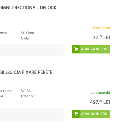
M OMNIDIRECTIONAL, DELOCK
Stoc limitat
nta:
50 Ohm
72.
39
LEI
5 dBi
DBI 33.5 CM FIXARE PERETE
nexiune:
WLAN
La comandă
ie:
Exterior
497.
79
LEI