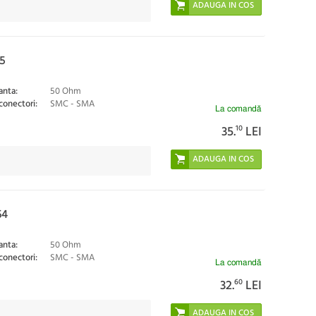
5
nta:
50 Ohm
conectori:
SMC - SMA
La comandă
35.
10
LEI
54
nta:
50 Ohm
conectori:
SMC - SMA
La comandă
32.
60
LEI