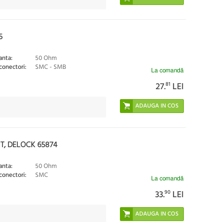
5
nta:
50 Ohm
conectori:
SMC - SMB
La comandă
27.
81
LEI
, DELOCK 65874
nta:
50 Ohm
conectori:
SMC
La comandă
33.
90
LEI