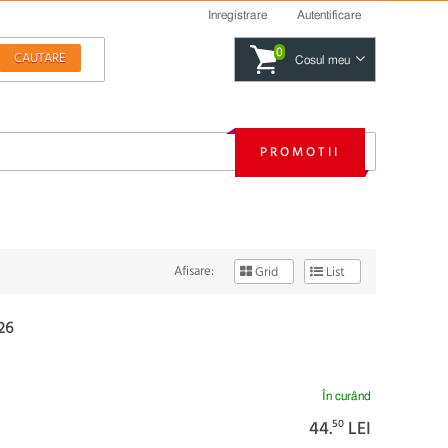
Inregistrare
Autentificare
0
Cosul meu
PROMOTII
Afisare:
Grid
List
26
În curând
44.
50
LEI