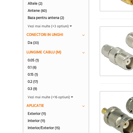
Altele
(2)
Antene
(60)
Baza pentru antena
(2)
Vezi mai multe (+3 optiuni)
CONECTORI IN UNGHI
Da
(33)
LUNGIME CABLU (M)
0.05
(1)
0.1
(6)
0.15
(1)
0.2
(17)
0.3
(9)
Vezi mai multe (+16 optiuni)
APLICATIE
Exterior
(11)
Interior
(11)
Interior/Exterior
(15)