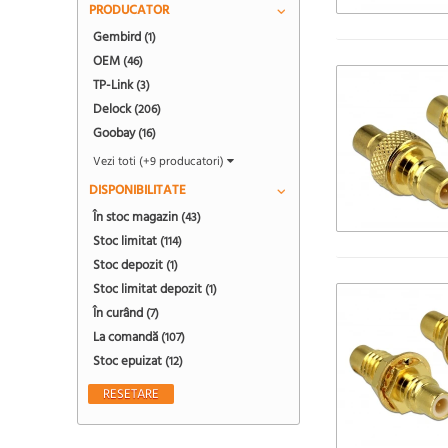
PRODUCATOR
Gembird
(1)
OEM
(46)
TP-Link
(3)
Delock
(206)
Goobay
(16)
Vezi toti (+9 producatori)
DISPONIBILITATE
În stoc magazin
(43)
Stoc limitat
(114)
Stoc depozit
(1)
Stoc limitat depozit
(1)
În curând
(7)
La comandă
(107)
Stoc epuizat
(12)
RESETARE