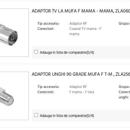
ADAPTOR TV LA MUFA F MAMA - MAMA, ZLA060
Tip accesoriu:
Adaptor RF
Grupa 
Conectori:
Coaxial TV mama - F
mama
Adauga in lista de comparatie
(
0
/4)
ADAPTOR UNGHI 90 GRADE MUFA F T-M , ZLA256
Tip accesoriu:
Adaptor RF
Grupa 
Conectori:
F mama - F tata
Conecto
unghi:
Adauga in lista de comparatie
(
0
/4)