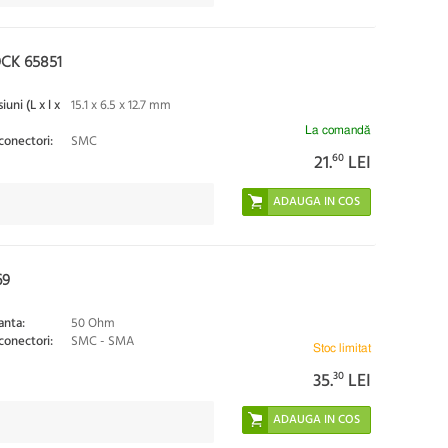
CK 65851
uni (L x l x
15.1 x 6.5 x 12.7 mm
La comandă
conectori:
SMC
21.
60
LEI
69
nta:
50 Ohm
conectori:
SMC - SMA
Stoc limitat
35.
30
LEI