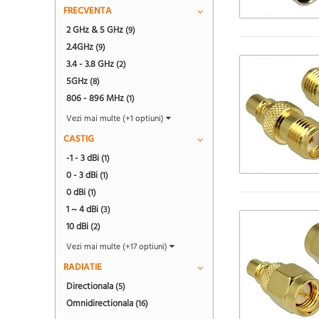
FRECVENTA
2 GHz & 5 GHz
(9)
2.4GHz
(9)
3.4 - 3.8 GHz
(2)
5GHz
(8)
806 - 896 MHz
(1)
Vezi mai multe (+1 optiuni)
CASTIG
-1 - 3 dBi
(1)
0 - 3 dBi
(1)
0 dBi
(1)
1 ~ 4 dBi
(3)
10 dBi
(2)
Vezi mai multe (+17 optiuni)
RADIATIE
Directionala
(5)
Omnidirectionala
(16)