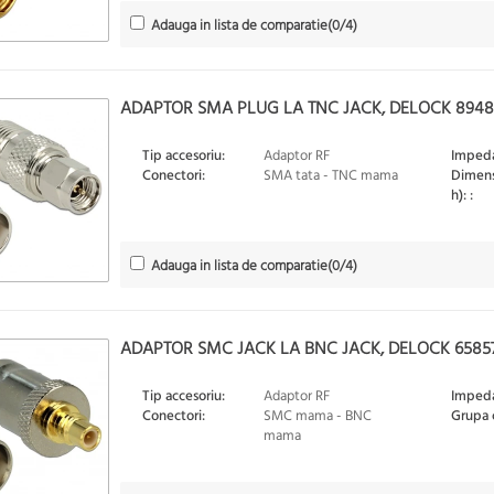
Adauga in lista de comparatie
(
0
/4)
ADAPTOR SMA PLUG LA TNC JACK, DELOCK 894
Tip accesoriu:
Adaptor RF
Impeda
Conectori:
SMA tata - TNC mama
Dimensi
h): :
Adauga in lista de comparatie
(
0
/4)
ADAPTOR SMC JACK LA BNC JACK, DELOCK 6585
Tip accesoriu:
Adaptor RF
Impeda
Conectori:
SMC mama - BNC
Grupa 
mama