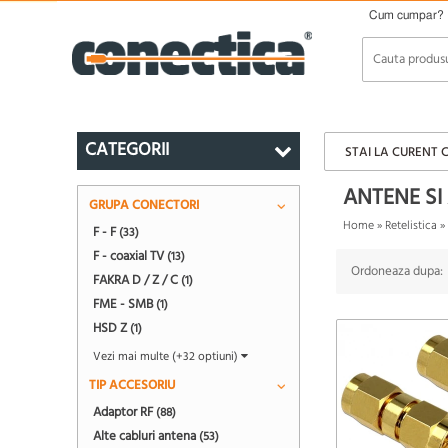
Cum cumpar?
CATEGORII
STAI LA CURENT 
ANTENE SI
GRUPA CONECTORI
Home
»
Retelistica
»
F - F
(33)
F - coaxial TV
(13)
Ordoneaza dupa:
FAKRA D / Z / C
(1)
FME - SMB
(1)
HSD Z
(1)
Vezi mai multe (+32 optiuni)
TIP ACCESORIU
Adaptor RF
(88)
Alte cabluri antena
(53)