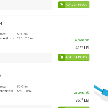
84
nta:
50 Ohm
uni (L x l x
28.0 x 11.6 mm
La comandă
41.
60
LEI
7
nta:
50 Ohm
conectori:
SMC - BNC
La comandă
35.
10
LEI