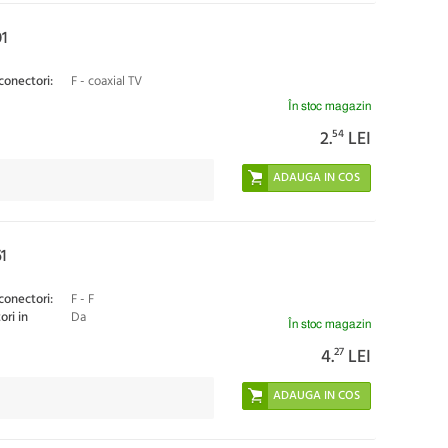
1
conectori:
F - coaxial TV
În stoc magazin
2.
54
LEI
1
conectori:
F - F
ri in
Da
În stoc magazin
4.
27
LEI