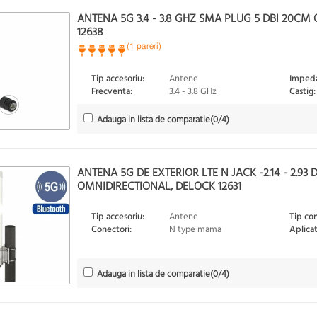
ANTENA 5G 3.4 - 3.8 GHZ SMA PLUG 5 DBI 20C
12638
(1 pareri)
Tip accesoriu:
Antene
Impeda
Frecventa:
3.4 - 3.8 GHz
Castig:
Adauga in lista de comparatie
(
0
/4)
ANTENA 5G DE EXTERIOR LTE N JACK -2.14 - 2.93 
OMNIDIRECTIONAL, DELOCK 12631
Tip accesoriu:
Antene
Tip co
Conectori:
N type mama
Aplicat
Adauga in lista de comparatie
(
0
/4)