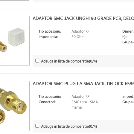
ADAPTOR SMC JACK UNGHI 90 GRADE PCB, DELO
Tip accesoriu:
Adaptor RF
Dimensi
Impedanta:
50 Ohm
h): :
Grupa 
Adauga in lista de comparatie
(
0
/4)
ADAPTOR SMC PLUG LA SMA JACK, DELOCK 658
Tip accesoriu:
Adaptor RF
Impeda
Conectori:
SMC tata - SMA
Grupa 
mama
Adauga in lista de comparatie
(
0
/4)