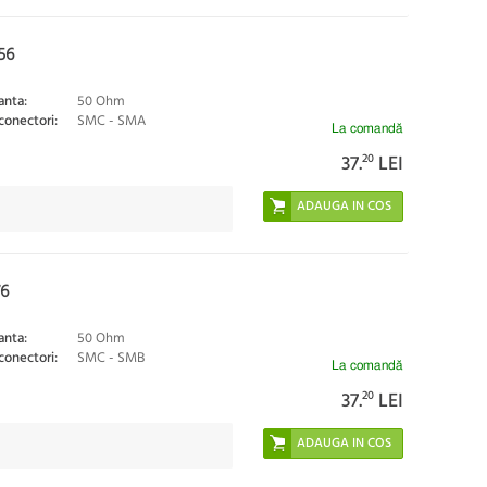
56
nta:
50 Ohm
conectori:
SMC - SMA
La comandă
37.
20
LEI
6
nta:
50 Ohm
conectori:
SMC - SMB
La comandă
37.
20
LEI