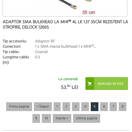
ADAPTOR SMA BULKHEAD LA MHF® 4L LK 1.37 35CM REZISTENT LA
STROPIRE, DELOCK 12665
Tip accesoriu:
Adaptor RF
Conectori:
1 x SMA mama bulkhead 1 x MHF®...
Tip cablu:
Coaxial
Lungime cablu
0.3
(m):
La comandă
53.
80
LEI
Prima pagina
< Înapoi
1
2
3
4
5
6
7
8
9
10
Inainte >
Ultima pagina