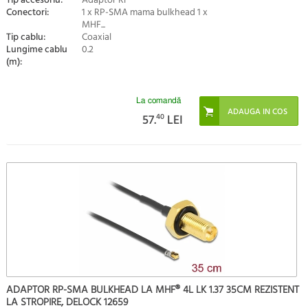
Tip accesoriu:
Adaptor RF
Conectori:
1 x RP-SMA mama bulkhead 1 x
MHF...
Tip cablu:
Coaxial
Lungime cablu
0.2
(m):
La comandă
57.
40
LEI
ADAPTOR RP-SMA BULKHEAD LA MHF® 4L LK 1.37 35CM REZISTENT
LA STROPIRE, DELOCK 12659