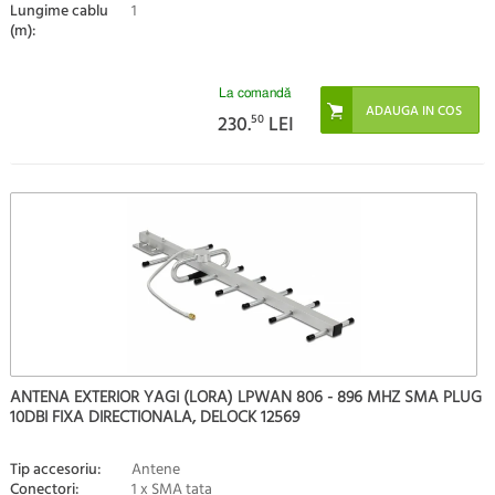
Lungime cablu
1
(m):
La comandă
230.
50
LEI
ANTENA EXTERIOR YAGI (LORA) LPWAN 806 - 896 MHZ SMA PLUG
10DBI FIXA DIRECTIONALA, DELOCK 12569
Tip accesoriu:
Antene
Conectori:
1 x SMA tata