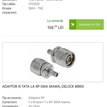
Tip cablu:
CFD200
Grupa
SMA - TNC
conectori:
La comandă
158.
59
LEI
ADAPTOR N TATA LA RP-SMA MAMA, DELOCK 89905
Tip accesoriu:
Adaptor RF
Conectori:
1 x N tata > 1 x RP-SMA mama
Impedanta:
50 Ohm