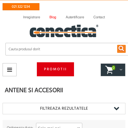
021 322 1234
Inregistrare
Blog
Autentificare
Contact
0
PROMOTII
ANTENE SI ACCESORII
FILTREAZA REZULTATELE
Ordoneaza dupa: