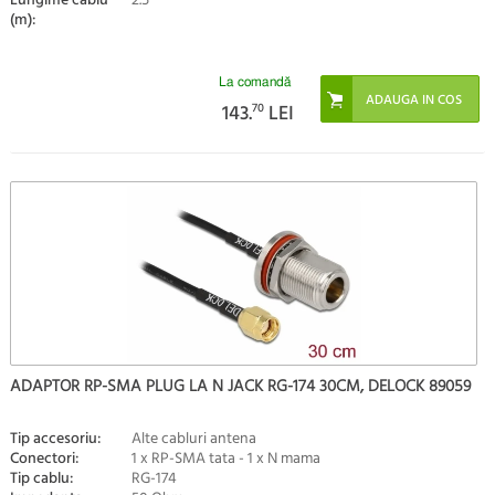
Lungime cablu
2.5
(m):
La comandă
143.
70
LEI
ADAPTOR RP-SMA PLUG LA N JACK RG-174 30CM, DELOCK 89059
Tip accesoriu:
Alte cabluri antena
Conectori:
1 x RP-SMA tata - 1 x N mama
Tip cablu:
RG-174