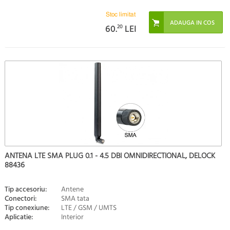
Stoc limitat
60.
20
LEI
ANTENA LTE SMA PLUG 0.1 - 4.5 DBI OMNIDIRECTIONAL, DELOCK
88436
Tip accesoriu:
Antene
Conectori:
SMA tata
Tip conexiune:
LTE / GSM / UMTS
Aplicatie:
Interior