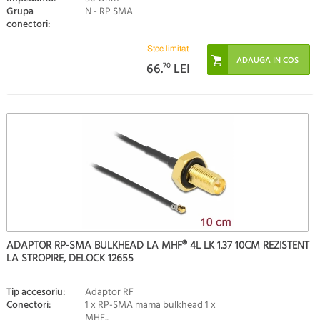
Grupa
N - RP SMA
conectori:
Stoc limitat
66.
70
LEI
ADAPTOR RP-SMA BULKHEAD LA MHF® 4L LK 1.37 10CM REZISTENT
LA STROPIRE, DELOCK 12655
Tip accesoriu:
Adaptor RF
Conectori:
1 x RP-SMA mama bulkhead 1 x
MHF...