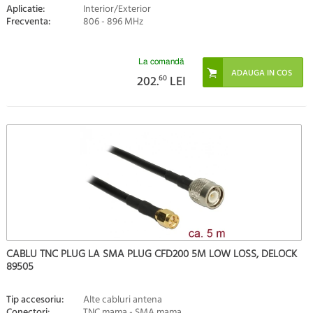
Aplicatie:
Interior/Exterior
Frecventa:
806 - 896 MHz
La comandă
202.
60
LEI
CABLU TNC PLUG LA SMA PLUG CFD200 5M LOW LOSS, DELOCK
89505
Tip accesoriu:
Alte cabluri antena
Conectori:
TNC mama - SMA mama