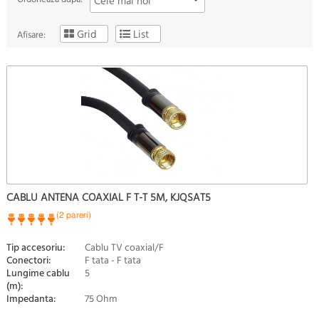
Cele mai noi
Grid
List
Afisare:
CABLU ANTENA COAXIAL F T-T 5M, KJQSAT5
(2 pareri)
Tip accesoriu:
Cablu TV coaxial/F
Conectori:
F tata - F tata
Lungime cablu
5
(m):
Impedanta:
75 Ohm