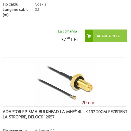
Tip cablu:
Coaxial
Lungime cablu
0.1
(m):
La comandă
37.
20
LEI
ADAPTOR RP-SMA BULKHEAD LA MHF® 4L LK 1.37 20CM REZISTENT
LA STROPIRE, DELOCK 12657