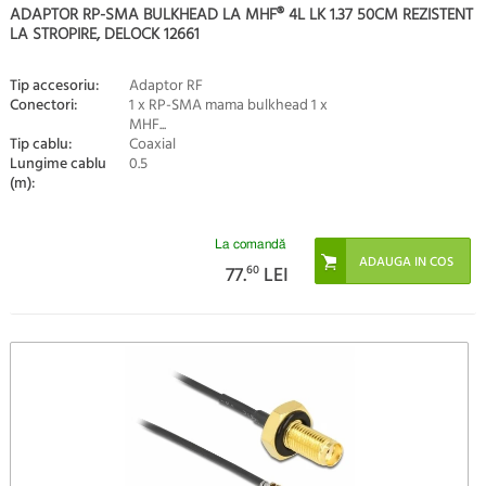
ADAPTOR RP-SMA BULKHEAD LA MHF® 4L LK 1.37 50CM REZISTENT
LA STROPIRE, DELOCK 12661
Tip accesoriu:
Adaptor RF
Conectori:
1 x RP-SMA mama bulkhead 1 x
MHF...
Tip cablu:
Coaxial
Lungime cablu
0.5
(m):
La comandă
77.
60
LEI