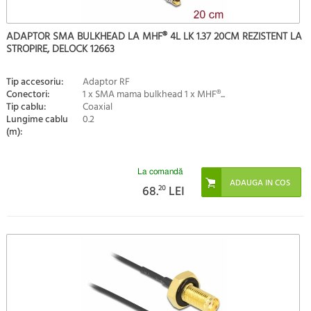
ADAPTOR SMA BULKHEAD LA MHF® 4L LK 1.37 20CM REZISTENT LA
STROPIRE, DELOCK 12663
Tip accesoriu:
Adaptor RF
Conectori:
1 x SMA mama bulkhead 1 x MHF®...
Tip cablu:
Coaxial
Lungime cablu
0.2
(m):
La comandă
68.
20
LEI