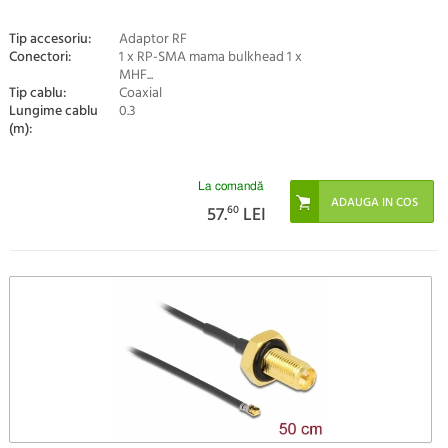
Tip accesoriu:
Adaptor RF
Conectori:
1 x RP-SMA mama bulkhead 1 x
MHF...
Tip cablu:
Coaxial
Lungime cablu
0.3
(m):
La comandă
57.
60
LEI