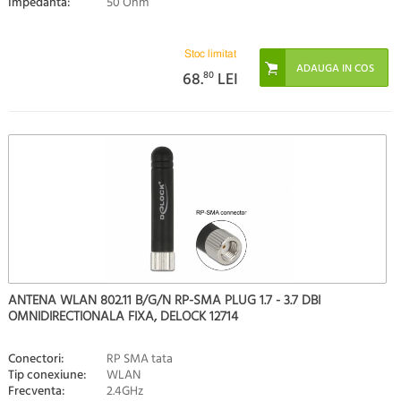
Impedanta:
50 Ohm
Stoc limitat
68.
80
LEI
ANTENA WLAN 802.11 B/G/N RP-SMA PLUG 1.7 - 3.7 DBI
OMNIDIRECTIONALA FIXA, DELOCK 12714
Conectori:
RP SMA tata
Tip conexiune:
WLAN
Frecventa:
2.4GHz