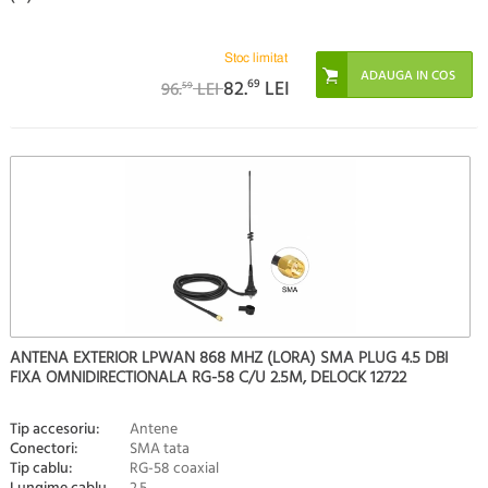
Stoc limitat
82.
69
LEI
96.
LEI
59
ANTENA EXTERIOR LPWAN 868 MHZ (LORA) SMA PLUG 4.5 DBI
FIXA OMNIDIRECTIONALA RG-58 C/U 2.5M, DELOCK 12722
Tip accesoriu:
Antene
Conectori:
SMA tata
Tip cablu:
RG-58 coaxial