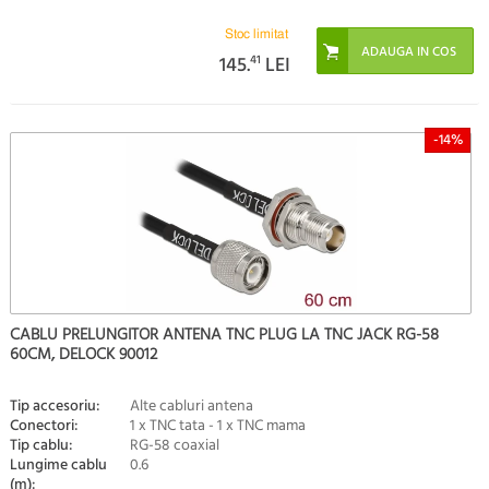
Stoc limitat
145.
41
LEI
-14%
CABLU PRELUNGITOR ANTENA TNC PLUG LA TNC JACK RG-58
60CM, DELOCK 90012
Tip accesoriu:
Alte cabluri antena
Conectori:
1 x TNC tata - 1 x TNC mama
Tip cablu:
RG-58 coaxial
Lungime cablu
0.6
(m):