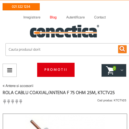
021 322 1234
Inregistrare
Blog
Autentificare
Contact
0
PROMOTII
Antene si accesorii
ROLA CABLU COAXIAL/ANTENA F 75 OHM 25M, KTCTV25
Cod produs:
KTCTV25
(
Fii primul care scrie un review
)