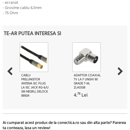
- ecranat
- Grosime cablu 6.3mm
- 75 Ohm
TE-AR PUTEA INTERESA SI
CABLU
ADAPTOR COAXIAL
PRELUNGITOR
TV LA F UNGHI 90
ANTENA IEC PLUG
GRADE T-M,
LA IEC JACK RG-6/U
ZLA0338
3M NEGRU, DELOCK
78
4.
Lei
88924
91
67.
Lei
Ai cumparat acest produs de la conectica.ro sau din alta parte? Parerea
ta conteaza, lasa un review!