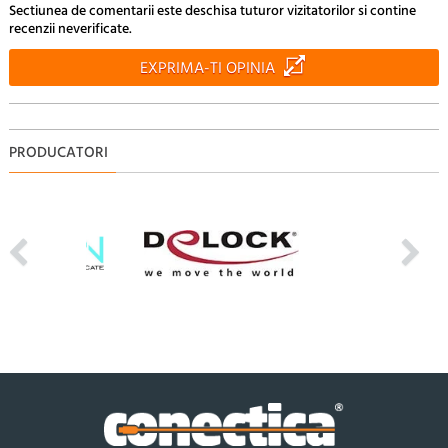
Sectiunea de comentarii este deschisa tuturor vizitatorilor si contine
recenzii neverificate.
EXPRIMA-TI OPINIA
PRODUCATORI