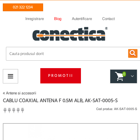
021 322 1234
Inregistrare
Blog
Autentificare
Contact
0
PROMOTII
Antene si accesorii
CABLU COAXIAL ANTENA F 0.5M ALB, AK-SAT-0005-S
Cod produs:
AK-SAT-0005-S
(
Fii primul care scrie un review
)