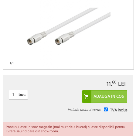
1
/1
60
11.
LEI
buc
Include timbrul verde
TVA inclus
Produsul este in stoc magazin (mai mult de 3 bucati) si este disponibil pentru
livrare sau ridicare din showroom.