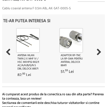
Cablu coaxial antena F 0.5m Alb, AK-SAT-0005-S
TE-AR PUTEA INTERESA SI
ANTENA WLAN
ADAPTOR RP-TNC
TWIN 2 X MHF IV /
LA RP-SMA PENTRU
HSC MXHP32 802.11
ANTENA, DELOCK
AC/A/H/B/G/N 5
88411
DBI, DELOCK 89571
59
51.
Lei
00
82.
Lei
Ai cumparat acest produs de la conectica.ro sau din alta parte? Parerea
ta conteaza, lasa un review!
Sectiunea de comentarii este deschisa tuturor vizitatorilor si contine