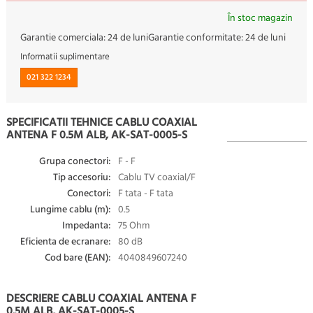
În stoc magazin
Garantie comerciala:
24 de luni
Garantie conformitate:
24 de luni
Informatii suplimentare
021 322 1234
SPECIFICATII TEHNICE CABLU COAXIAL
ANTENA F 0.5M ALB, AK-SAT-0005-S
Grupa conectori:
F - F
Tip accesoriu:
Cablu TV coaxial/F
Conectori:
F tata - F tata
Lungime cablu (m):
0.5
Impedanta:
75 Ohm
Eficienta de ecranare:
80 dB
Cod bare (EAN):
4040849607240
DESCRIERE CABLU COAXIAL ANTENA F
0.5M ALB, AK-SAT-0005-S