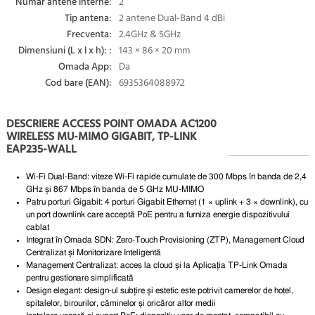
Numar antene interne:
2
Tip antena:
2 antene Dual-Band 4 dBi
Frecventa:
2.4GHz & 5GHz
Dimensiuni (L x l x h): :
143 × 86 × 20 mm
Omada App:
Da
Cod bare (EAN):
6935364088972
DESCRIERE ACCESS POINT OMADA AC1200
WIRELESS MU-MIMO GIGABIT, TP-LINK
EAP235-WALL
Wi-Fi Dual-Band:
viteze Wi-Fi rapide cumulate de 300 Mbps în banda de 2,4
GHz și 867 Mbps în banda de 5 GHz MU-MIMO
Patru porturi Gigabit:
4 porturi Gigabit Ethernet (1 × uplink + 3 × downlink), cu
un port downlink care acceptă PoE pentru a furniza energie dispozitivului
cablat
Integrat în Omada SDN:
Zero-Touch Provisioning (ZTP), Management Cloud
Centralizat și Monitorizare Inteligentă
Management Centralizat:
acces la cloud și la Aplicația TP-Link Omada
pentru gestionare simplificată
Design elegant:
design-ul subțire și estetic este potrivit camerelor de hotel,
spitalelor, birourilor, căminelor și oricăror altor medii