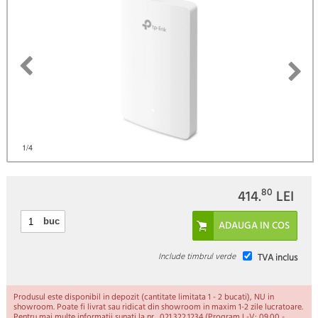
)
1
/4
80
414.
LEI
buc
Include timbrul verde
TVA inclus
Produsul este disponibil in depozit (cantitate limitata 1 - 2 bucati), NU in
showroom. Poate fi livrat sau ridicat din showroom in maxim 1-2 zile lucratoare.
Pentru mai multe informatii sunati la nr. 021.322.1234 (Program L-V: 09.00 -