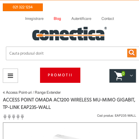
021 322 1234
Inregistrare
Blog
Autentificare
Contact
0
PROMOTII
Access Point-uri / Range Extender
ACCESS POINT OMADA AC1200 WIRELESS MU-MIMO GIGABIT,
TP-LINK EAP235-WALL
Cod produs:
EAP235-WALL
(
Fii primul care scrie un review