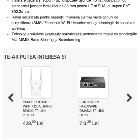
Instalare ușoară și suport PoE:
dispozitiv ușor de montat, compatibil cu
standardul junction box-urilor de 86 mm pentru UE și SUA, cu suport PoE
802.3af / at
Rețea securizată pentru oaspeți:
împreună cu mai multe opțiuni de
autentificare (SMS / Facebook Wi-Fi / Voucher etc.) și tehnologii de securitate
wireless
Tehnologie wireless avansată:
optimizează performanța rețelei cu tehnologiile
MU-MIMO, Band Steering și Beamforming
TE-AR PUTEA INTERESA SI
RANGE EXTENDER
CONTROLLER
WI-FI 7 DUAL BAND
HARDWARE
BE3600, TP-LINK
OMADA, TP-LINK
RE225BE
OC200
00
29
428.
Lei
713.
Lei