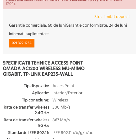
17.00).
Stoc limitat depozit
Garantie comerciala:
60 de luni
Garantie conformitate:
24 de luni
Informatii suplimentare
021 322 1234
SPECIFICATII TEHNICE ACCESS POINT
OMADA AC1200 WIRELESS MU-MIMO
GIGABIT, TP-LINK EAP235-WALL
Tip dispozitiv:
Acces Point
Aplicatie:
Interior/Exterior
Tip conexiune:
Wireless
Rata de transfer wireless
300 Mb/s
2.4GHz:
Rata de transfer wireless
867 Mb/s
5GHz:
Standarde IEEE 802.11:
IEEE 802.11a/b/g/n/ac