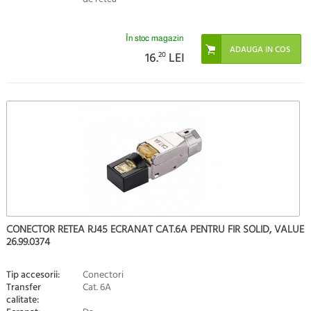
În stoc magazin
16.
20
LEI
CONECTOR RETEA RJ45 ECRANAT CAT.6A PENTRU FIR SOLID, VALUE
26.99.0374
Tip accesorii:
Conectori
Transfer
Cat. 6A
calitate: