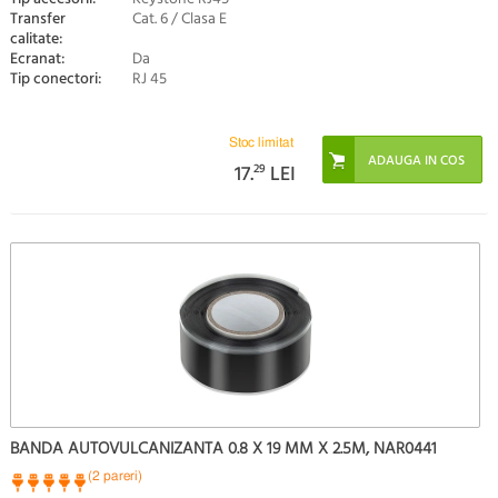
Transfer
Cat. 6 / Clasa E
calitate:
Ecranat:
Da
Tip conectori:
RJ 45
Stoc limitat
17.
29
LEI
BANDA AUTOVULCANIZANTA 0.8 X 19 MM X 2.5M, NAR0441
(2 pareri)