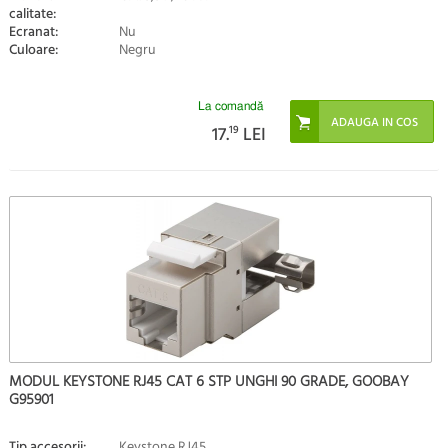
calitate:
Ecranat:
Nu
Culoare:
Negru
La comandă
17.
19
LEI
MODUL KEYSTONE RJ45 CAT 6 STP UNGHI 90 GRADE, GOOBAY
G95901
Tip accesorii:
Keystone RJ45