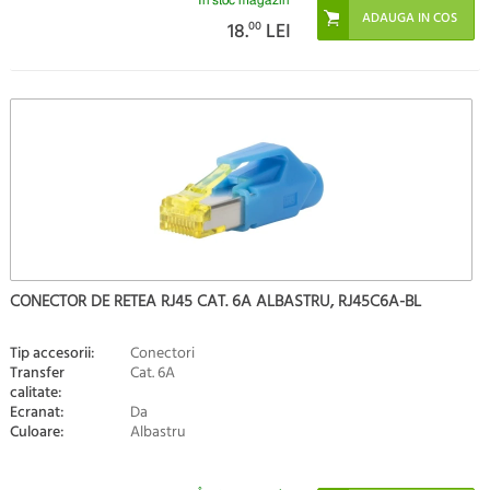
În stoc magazin
18.
00
LEI
CONECTOR DE RETEA RJ45 CAT. 6A ALBASTRU, RJ45C6A-BL
Tip accesorii:
Conectori
Transfer
Cat. 6A
calitate:
Ecranat:
Da
Culoare:
Albastru