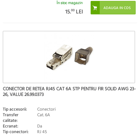
În stoc magazin
15.
00
LEI
CONECTOR DE RETEA RJ45 CAT 6A STP PENTRU FIR SOLID AWG 23-
26, VALUE 26.99.0373
Tip accesorii:
Conectori
Transfer
Cat. 6A
calitate:
Ecranat:
Da
Tip conectori:
RJ 45