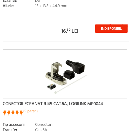
Ecranat:
Da
Altele:
13 x 13.3 x 44.9 mm
Stoc epuizat
INDISPONIBIL
16.
50
LEI
CONECTOR ECRANAT RJ45 CAT.6A, LOGILINK MP0044
(2 pareri)
Tip accesorii:
Conectori
Transfer
Cat. 6A