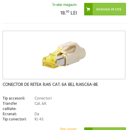
În stoc magazin
18.
00
LEI
CONECTOR DE RETEA RJ45 CAT. 6A BEJ, RJ45C6A-BE
Tip accesorii:
Conectori
Transfer
Cat. 6A
calitate:
Ecranat:
Da
Tip conectori:
RJ 45
Stoc limitat