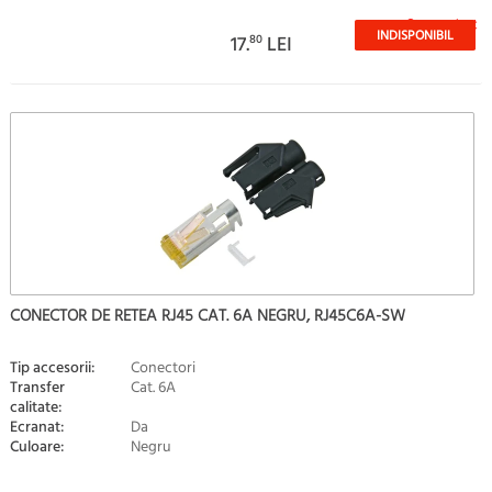
Stoc epuizat
INDISPONIBIL
17.
80
LEI
CONECTOR DE RETEA RJ45 CAT. 6A NEGRU, RJ45C6A-SW
Tip accesorii:
Conectori
Transfer
Cat. 6A
calitate:
Ecranat:
Da
Culoare:
Negru