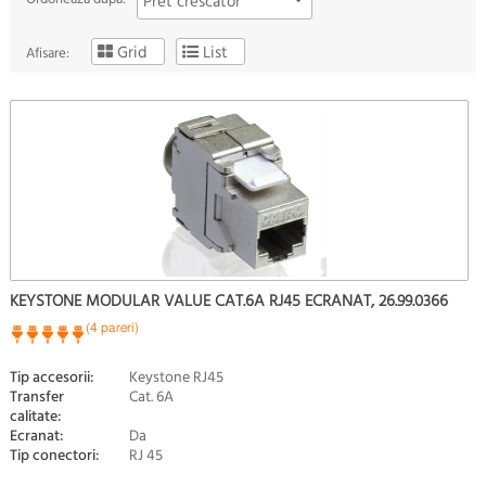
Pret crescator
Grid
List
Afisare:
KEYSTONE MODULAR VALUE CAT.6A RJ45 ECRANAT, 26.99.0366
(4 pareri)
Tip accesorii:
Keystone RJ45
Transfer
Cat. 6A
calitate:
Ecranat:
Da
Tip conectori:
RJ 45