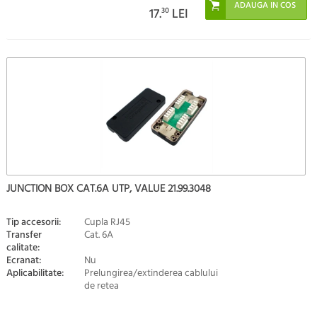
17.
30
LEI
JUNCTION BOX CAT.6A UTP, VALUE 21.99.3048
Tip accesorii:
Cupla RJ45
Transfer
Cat. 6A
calitate:
Ecranat:
Nu
Aplicabilitate:
Prelungirea/extinderea cablului
de retea