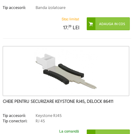
Tip accesorii:
Banda izolatoare
Stoc limitat
17.
29
LEI
CHEIE PENTRU SECURIZARE KEYSTONE RJ45, DELOCK 86411
Tip accesorii:
Keystone RJ45
Tip conectori:
RJ 45
La comandă