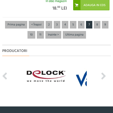
În stoc magazin
18.
00
LEI
Prima pagina
< Înapoi
2
3
4
5
6
7
8
9
10
11
Inainte >
Ultima pagina
PRODUCATORI