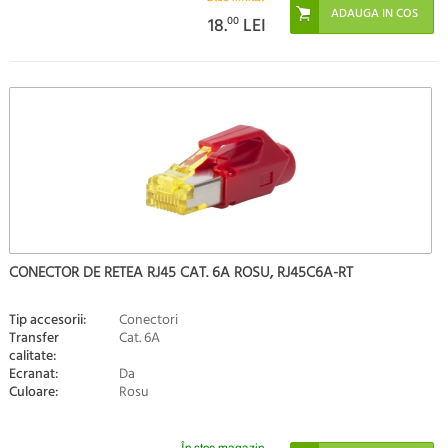
18.
00
LEI
CONECTOR DE RETEA RJ45 CAT. 6A ROSU, RJ45C6A-RT
Tip accesorii:
Conectori
Transfer
Cat. 6A
calitate:
Ecranat:
Da
Culoare:
Rosu