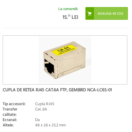
La comandă
15.
71
LEI
CUPLA DE RETEA RJ45 CAT.6A FTP, GEMBIRD NCA-LC6S-01
Tip accesorii:
Cupla RJ45
Transfer
Cat. 6A
calitate:
Ecranat:
Da
Altele:
48 x 26 x 25.2 mm