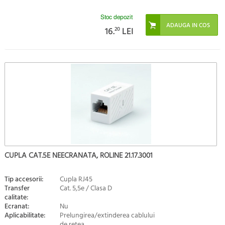
Stoc depozit
16.
20
LEI
CUPLA CAT.5E NEECRANATA, ROLINE 21.17.3001
Tip accesorii:
Cupla RJ45
Transfer
Cat. 5,5e / Clasa D
calitate:
Ecranat:
Nu
Aplicabilitate:
Prelungirea/extinderea cablului
de retea