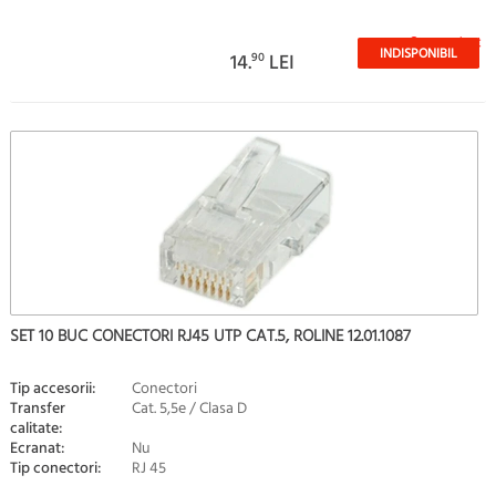
Stoc epuizat
INDISPONIBIL
14.
90
LEI
SET 10 BUC CONECTORI RJ45 UTP CAT.5, ROLINE 12.01.1087
Tip accesorii:
Conectori
Transfer
Cat. 5,5e / Clasa D
calitate:
Ecranat:
Nu
Tip conectori:
RJ 45