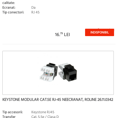
calitate:
Ecranat:
Da
Tip conectori:
RJ 45
Stoc epuizat
INDISPONIBIL
16.
79
LEI
KEYSTONE MODULAR CAT.5E RJ-45 NEECRANAT, ROLINE 26.11.0342
Tip accesorii:
Keystone RJ45
Transfer
Cat. 5,5e / Clasa D