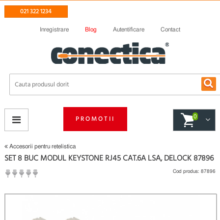
021 322 1234
Inregistrare
Blog
Autentificare
Contact
0
PROMOTII
Accesorii pentru retelistica
SET 8 BUC MODUL KEYSTONE RJ45 CAT.6A LSA, DELOCK 87896
Cod produs:
87896
(
Fii primul care scrie un review
)