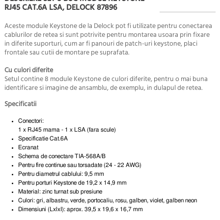
RJ45 CAT.6A LSA, DELOCK 87896
Aceste module Keystone de la Delock pot fi utilizate pentru conectarea
cablurilor de retea si sunt potrivite pentru montarea usoara prin fixare
in diferite suporturi, cum ar fi panouri de patch-uri keystone, placi
frontale sau cutii de montare pe suprafata.
Cu culori diferite
Setul contine 8 module Keystone de culori diferite, pentru o mai buna
identificare si imagine de ansamblu, de exemplu, in dulapul de retea.
Specificatii
Conectori:
1 x RJ45 mama - 1 x LSA (fara scule)
Specificatie Cat.6A
Ecranat
Schema de conectare TIA-568A/B
Pentru fire continue sau torsadate (24 - 22 AWG)
Pentru diametrul cablului: 9,5 mm
Pentru porturi Keystone de 19,2 x 14,9 mm
Material: zinc turnat sub presiune
Culori: gri, albastru, verde, portocaliu, rosu, galben, violet, galben neon
Dimensiuni (LxlxI): aprox. 39,5 x 19,6 x 16,7 mm