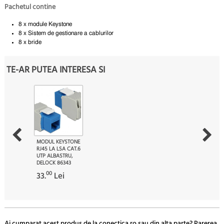
Pachetul contine
8 x module Keystone
8 x Sistem de gestionare a cablurilor
8 x bride
TE-AR PUTEA INTERESA SI
MODUL KEYSTONE
RJ45 LA LSA CAT.6
UTP ALBASTRU,
DELOCK 86343
00
33.
Lei
Ai cumparat acest produs de la conectica.ro sau din alta parte? Parerea