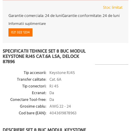
Stoc limitat
Garantie comerciala:
24 de luni
Garantie conformitate:
24 de luni
Informatii suplimentare
021 322 1234
SPECIFICATII TEHNICE SET 8 BUC MODUL
KEYSTONE RJ45 CAT.6A LSA, DELOCK
87896
Tip accesorii:
Keystone RJ45
Transfer calitate:
Cat. 6A
Tip conectori:
RJ 45
Ecranat:
Da
Conectare Tool-free:
Da
Grosime cablu:
AWG 22 - 24
Cod bare (EAN):
4043619878963
DESCRIERE SET 8 BUC MODUL KEYSTONE