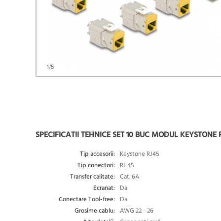
1
/5
SPECIFICATII TEHNICE SET 10 BUC MODUL KEYSTONE 
Tip accesorii:
Keystone RJ45
Tip conectori:
RJ 45
Transfer calitate:
Cat. 6A
Ecranat:
Da
Conectare Tool-free:
Da
Grosime cablu:
AWG 22 - 26