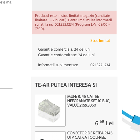
este mai
Produsul este in stoc limitat magazin (cantitate
limitata 1 - 2 bucati). Pentru mai multe informatii
sunati la nr. 021.322.1234 (Program L-V: 09.00 -
17.00).
Stoc limitat
Garantie comerciala:
24 de luni
Garantie conformitate:
24 de luni
Informatii suplimentare
021 322 1234
TE-AR PUTEA INTERESA SI
MUFE RJ45 CAT 5E
NEECRANATE SET 10 BUC,
VALUE 21.99.3060
59
6.
Lei
CONECTOR DE RETEA RJ45
UTP CAT.6A TOOLFREE,