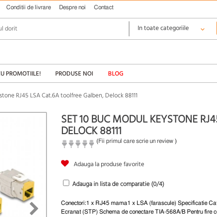
Conditii de livrare
Despre noi
Contact
CU PROMOTIILE!
PRODUSE NOI
BLOG
stone RJ45 LSA Cat.6A toolfree Galben, Delock 88111
SET 10 BUC MODUL KEYSTONE RJ4
DELOCK 88111
(
Fii primul care scrie un review
)
Adauga la produse favorite
Adauga in lista de comparatie (
0
/4)
Conectori:1 x RJ45 mama1 x LSA (farascule) Specificatie Ca
Ecranat (STP) Schema de conectare TIA-568A/B Pentru fire c