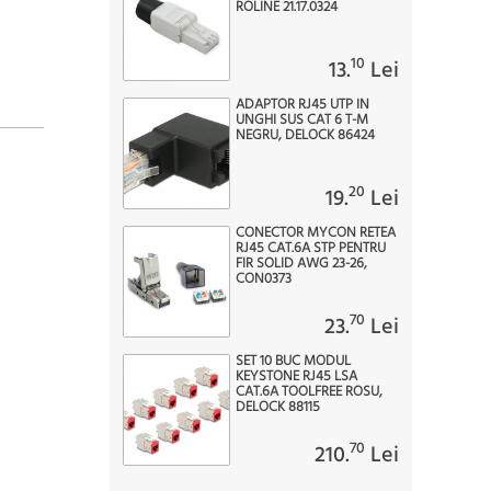
ROLINE 21.17.0324
10
13.
Lei
ADAPTOR RJ45 UTP IN
UNGHI SUS CAT 6 T-M
NEGRU, DELOCK 86424
20
19.
Lei
CONECTOR MYCON RETEA
RJ45 CAT.6A STP PENTRU
FIR SOLID AWG 23-26,
CON0373
70
23.
Lei
SET 10 BUC MODUL
KEYSTONE RJ45 LSA
CAT.6A TOOLFREE ROSU,
DELOCK 88115
70
210.
Lei