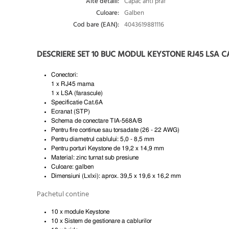
Alte detalii:
Capac anti praf
Culoare:
Galben
Cod bare (EAN):
4043619881116
DESCRIERE SET 10 BUC MODUL KEYSTONE RJ45 LSA C
Conectori:
1 x RJ45 mama
1 x LSA (farascule)
Specificatie Cat.6A
Ecranat (STP)
Schema de conectare TIA-568A/B
Pentru fire continue sau torsadate (26 - 22 AWG)
Pentru diametrul cablului: 5,0 - 8,5 mm
Pentru porturi Keystone de 19,2 x 14,9 mm
Material: zinc turnat sub presiune
Culoare: galben
Dimensiuni (Lxlxi): aprox. 39,5 x 19,6 x 16,2 mm
Pachetul contine
10 x module Keystone
10 x Sistem de gestionare a cablurilor