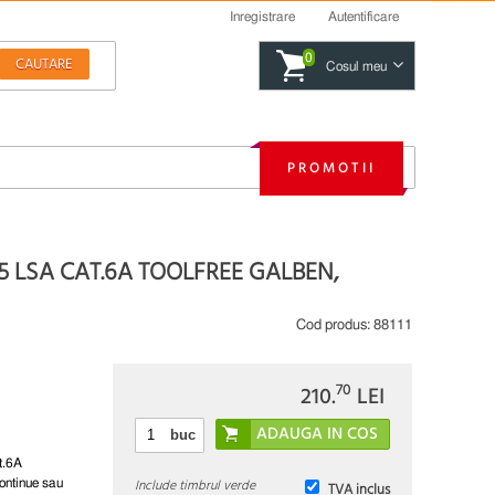
Inregistrare
Autentificare
0
Cosul meu
PROMOTII
5 LSA CAT.6A TOOLFREE GALBEN,
Cod produs:
88111
70
210.
LEI
buc
t.6A
Include timbrul verde
ontinue sau
TVA inclus