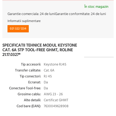
În stoc magazin
Garantie comerciala:
24 de luni
Garantie conformitate:
24 de luni
Informatii suplimentare
021 322 1234
SPECIFICATII TEHNICE MODUL KEYSTONE
CAT. 6A STP TOOL-FREE GHMT, ROLINE
21.17.0327*
Tip accesorii:
Keystone RJ45
Transfer calitate:
Cat. 6A
Tip conectori:
RJ 45
Ecranat:
Da
Conectare Tool-free:
Da
Grosime cablu:
AWG 23 - 26
Alte detalii:
Certificat GHMT
Cod bare (EAN):
7630049628908