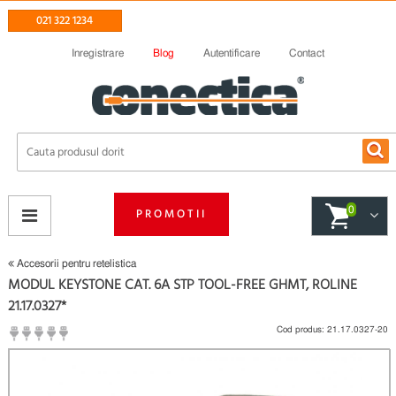
021 322 1234
Inregistrare
Blog
Autentificare
Contact
0
PROMOTII
Accesorii pentru retelistica
MODUL KEYSTONE CAT. 6A STP TOOL-FREE GHMT, ROLINE
21.17.0327*
Cod produs:
21.17.0327-20
(
Fii primul care scrie un review