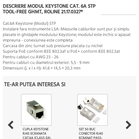
DESCRIERE MODUL KEYSTONE CAT. 6A STP
TOOL-FREE GHMT, ROLINE 21.17.0327*
Cat.6A Keystone (Modul) STP
Instalare fara instrumente LSA: Miezurile cablurilor sunt pur și simplu
plasate in ghidajele modulului Keystone; modulul este inchis si apasat
impreuna - conexiunea este completa
Carcasa din zinc turnat sub presiune placata cu nichel
Suporta PoE conform IEEE 802.3af si PoE+ conform IEEE 802.3at
Pentru cabluri cu AWG 23 - 26
Pentru cabluri cu diametrul exterior: 5,5 - 9 mm
Dimensiuni (L x l x H): 41,6 × 14,5 × 20,3 mm
TE-AR PUTEA INTERESA SI
CUPLA KEYSTONE
SET 50 BUC
RJ45 ECRANATA
CONECTOR RJ45
CAT.6A (CLASS EA),
ECRANAT PASS-