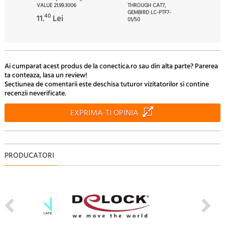
VALUE 21.99.3006
THROUGH CAT7,
GEMBIRD LC-PTF7-
40
11.
Lei
01/50
71
91.
Lei
Ai cumparat acest produs de la conectica.ro sau din alta parte? Parerea
ta conteaza, lasa un review!
Sectiunea de comentarii este deschisa tuturor vizitatorilor si contine
recenzii neverificate.
EXPRIMA-TI OPINIA
PRODUCATORI