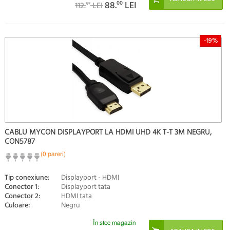
88.
00
LEI
112.
LEI
57
-19%
CABLU MYCON DISPLAYPORT LA HDMI UHD 4K T-T 3M NEGRU,
CON5787
(0 pareri)
Tip conexiune:
Displayport - HDMI
Conector 1:
Displayport tata
Conector 2:
HDMI tata
Culoare:
Negru
În stoc magazin