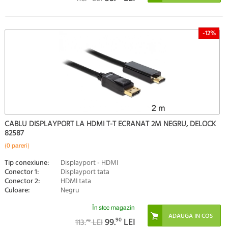
-12%
CABLU DISPLAYPORT LA HDMI T-T ECRANAT 2M NEGRU, DELOCK
82587
(0 pareri)
Tip conexiune:
Displayport - HDMI
Conector 1:
Displayport tata
Conector 2:
HDMI tata
Culoare:
Negru
În stoc magazin
99.
90
LEI
113.
LEI
70