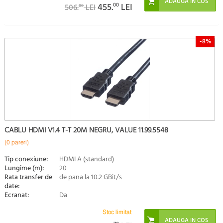
455.
00
LEI
506.
LEI
00
-8%
CABLU HDMI V1.4 T-T 20M NEGRU, VALUE 11.99.5548
(0 pareri)
Tip conexiune:
HDMI A (standard)
Lungime (m):
20
Rata transfer de
de pana la 10.2 GBit/s
date:
Ecranat:
Da
Stoc limitat