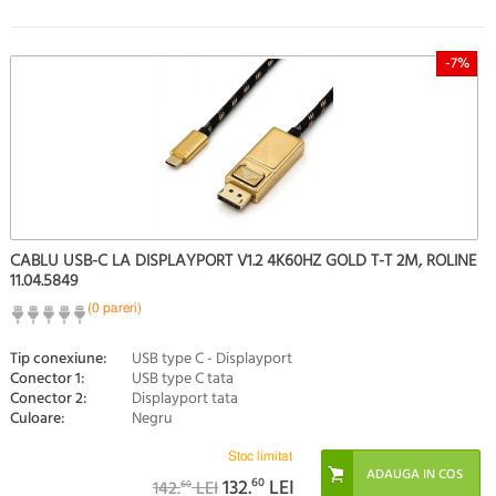
-7%
CABLU USB-C LA DISPLAYPORT V1.2 4K60HZ GOLD T-T 2M, ROLINE
11.04.5849
(0 pareri)
Tip conexiune:
USB type C - Displayport
Conector 1:
USB type C tata
Conector 2:
Displayport tata
Culoare:
Negru
Stoc limitat
132.
60
LEI
142.
LEI
60