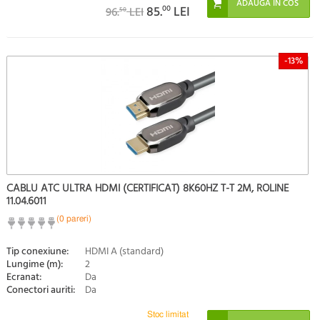
85.
00
LEI
96.
LEI
50
-13%
CABLU ATC ULTRA HDMI (CERTIFICAT) 8K60HZ T-T 2M, ROLINE
11.04.6011
(0 pareri)
Tip conexiune:
HDMI A (standard)
Lungime (m):
2
Ecranat:
Da
Conectori auriti:
Da
Stoc limitat