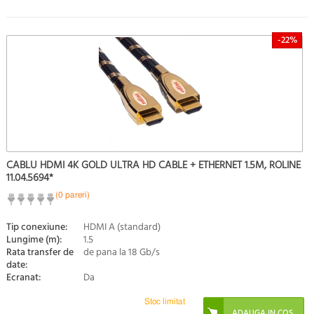
-22%
CABLU HDMI 4K GOLD ULTRA HD CABLE + ETHERNET 1.5M, ROLINE
11.04.5694*
(0 pareri)
Tip conexiune:
HDMI A (standard)
Lungime (m):
1.5
Rata transfer de
de pana la 18 Gb/s
date:
Ecranat:
Da
Stoc limitat