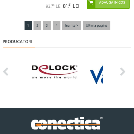
81.
51
LEI
93.
LEI
90
1
2
3
4
Inainte >
Ultima pagina
PRODUCATORI