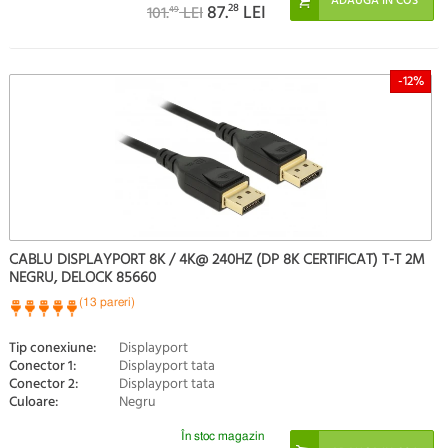
87.
28
LEI
101.
LEI
49
-12%
CABLU DISPLAYPORT 8K / 4K@ 240HZ (DP 8K CERTIFICAT) T-T 2M
NEGRU, DELOCK 85660
(13 pareri)
Tip conexiune:
Displayport
Conector 1:
Displayport tata
Conector 2:
Displayport tata
Culoare:
Negru
În stoc magazin