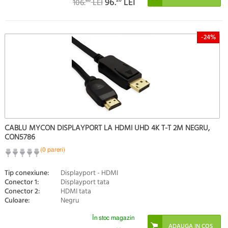
96.
LEI
106.
LEI
60
-24%
CABLU MYCON DISPLAYPORT LA HDMI UHD 4K T-T 2M NEGRU,
CON5786
(0 pareri)
Tip conexiune:
Displayport - HDMI
Conector 1:
Displayport tata
Conector 2:
HDMI tata
Culoare:
Negru
În stoc magazin