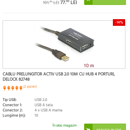
77.
00
LEI
101.
LEI
49
-14%
CABLU PRELUNGITOR ACTIV USB 2.0 10M CU HUB 4 PORTURI,
DELOCK 82748
(2 pareri)
Tip USB:
USB 2.0
Conector 1:
USB A tata
Conector 2:
4 x USB A mama
Lungime (m):
10
În stoc magazin