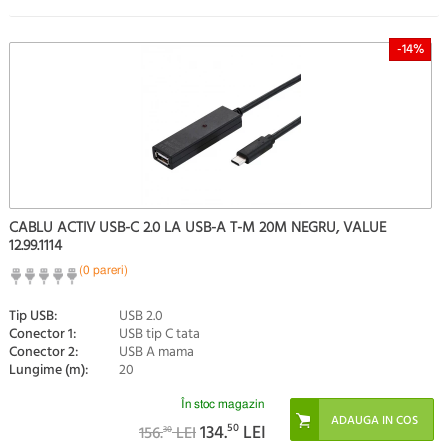
-14%
CABLU ACTIV USB-C 2.0 LA USB-A T-M 20M NEGRU, VALUE
12.99.1114
(0 pareri)
Tip USB:
USB 2.0
Conector 1:
USB tip C tata
Conector 2:
USB A mama
Lungime (m):
20
În stoc magazin
134.
50
LEI
156.
LEI
30