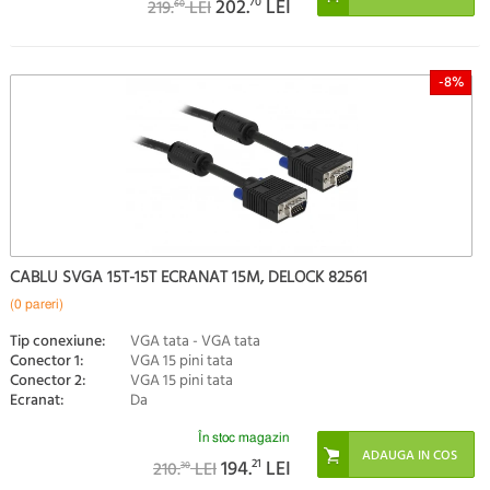
202.
70
LEI
219.
LEI
60
-8%
CABLU SVGA 15T-15T ECRANAT 15M, DELOCK 82561
(0 pareri)
Tip conexiune:
VGA tata - VGA tata
Conector 1:
VGA 15 pini tata
Conector 2:
VGA 15 pini tata
Ecranat:
Da
În stoc magazin
194.
21
LEI
210.
LEI
30