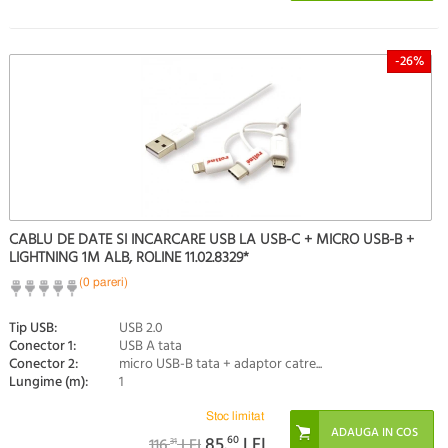
-26%
CABLU DE DATE SI INCARCARE USB LA USB-C + MICRO USB-B +
LIGHTNING 1M ALB, ROLINE 11.02.8329*
(0 pareri)
Tip USB:
USB 2.0
Conector 1:
USB A tata
Conector 2:
micro USB-B tata + adaptor catre...
Lungime (m):
1
Stoc limitat
85.
60
LEI
116.
LEI
31