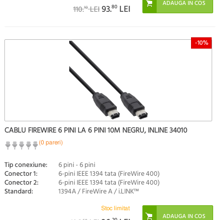
93.
80
LEI
110.
LEI
10
-10%
CABLU FIREWIRE 6 PINI LA 6 PINI 10M NEGRU, INLINE 34010
(0 pareri)
Tip conexiune:
6 pini - 6 pini
Conector 1:
6-pini IEEE 1394 tata (FireWire 400)
Conector 2:
6-pini IEEE 1394 tata (FireWire 400)
Standard:
1394A / FireWire A / i.LINK™
Stoc limitat
20