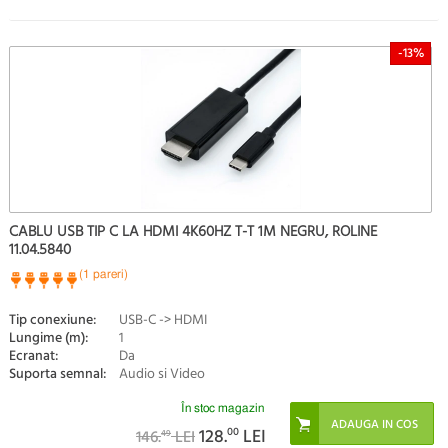
-13%
CABLU USB TIP C LA HDMI 4K60HZ T-T 1M NEGRU, ROLINE
11.04.5840
(1 pareri)
Tip conexiune:
USB-C -> HDMI
Lungime (m):
1
Ecranat:
Da
Suporta semnal:
Audio si Video
În stoc magazin
128.
00
LEI
146.
LEI
49