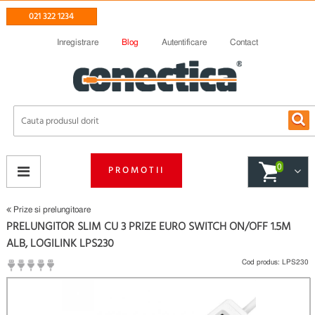
021 322 1234
Inregistrare
Blog
Autentificare
Contact
0
PROMOTII
Prize si prelungitoare
PRELUNGITOR SLIM CU 3 PRIZE EURO SWITCH ON/OFF 1.5M
ALB, LOGILINK LPS230
Cod produs:
LPS230
(
Fii primul care scrie un review