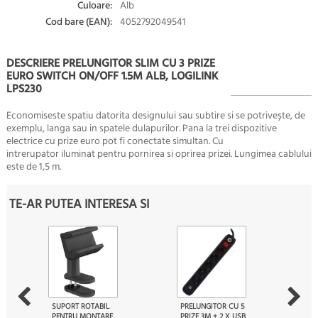
Culoare:
Alb
Cod bare (EAN):
4052792049541
DESCRIERE PRELUNGITOR SLIM CU 3 PRIZE
EURO SWITCH ON/OFF 1.5M ALB, LOGILINK
LPS230
Economiseste spatiu datorita designului sau subtire si se potrivește, de
exemplu, langa sau in spatele dulapurilor.
Pana la trei dispozitive
electrice cu prize euro pot fi conectate simultan.
Cu
intrerupator iluminat pentru pornirea si oprirea prizei.
Lungimea cablului
este de 1,5 m.
TE-AR PUTEA INTERESA SI
SUPORT ROTABIL
PRELUNGITOR CU 5
PENTRU MONTARE
PRIZE 3M + 2 X USB