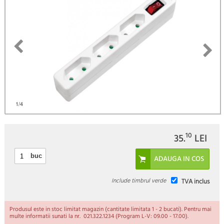
)
1
/4
10
35.
LEI
buc
Include timbrul verde
TVA inclus
Produsul este in stoc limitat magazin (cantitate limitata 1 - 2 bucati). Pentru mai
multe informatii sunati la nr. 021.322.1234 (Program L-V: 09.00 - 17.00).