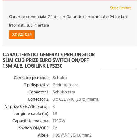
Stoc limitat
Garantie comerciala:
24 de luni
Garantie conformitate:
24 de luni
Informatii suplimentare
021 322 1234
CARACTERISTICI GENERALE PRELUNGITOR
SLIM CU 3 PRIZE EURO SWITCH ON/OFF
1.5M ALB, LOGILINK LPS230
Conector principal:
Schuko
Tip dispozitiv:
Prelungitoare
Conector 1:
Schuko tata
Conector 2:
3 x CEE 7/16 (Euro) mama
Nr prize CEE 7/16 (Euro) :
3
Lungime cablu (m):
1.5
Capacitate maxima:
1700W
Switch ON/OFF:
Da
Altele:
H05VV-F 2G 1,0 mm2