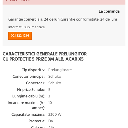
La comandă
Garantie comerciala:
24 de luni
Garantie conformitate:
24 de luni
Informatii suplimentare
021 322 1234
CARACTERISTICI GENERALE PRELUNGITOR
CU PROTECTIE 5 PRIZE 3M ALB, ACAR X5
Tip dispozitiv:
Prelungitoare
Conector principal:
Schuko
Conector 1:
Schuko
Nr prize Schuko:
5
Lungime cablu (m):
3
Incarcare maxima (A -
10
amper):
Capacitate maxima:
2300 W
Protectie:
Da
Culoare:
Alb