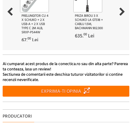
PRELUNGITOR CU 4
PRIZA BIROU 3 X
X SCHUKO + 2 X
SCHUKO LA GTS18 +
USB-A + 2 X USB
CABLU 1.5M,
TYPE C 2M ALB,
BACHMANN 902.300
SRXP-PS44W
00
635.
Lei
00
67.
Lei
Ai cumparat acest produs de la conectica.ro sau din alta parte? Parerea
ta conteaza, lasa un review!
Sectiunea de comentarii este deschisa tuturor vizitatorilor si contine
recenzii neverificate.
EXPRIMA-TI OPINIA
PRODUCATORI