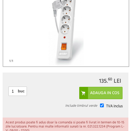
1
/1
60
135.
LEI
buc
Include timbrul verde
TVA inclus
Acest produs poate fi adus doar la comanda si poate fi livrat in termen de 10-15
zile lucratoare. Pentru mai multe informatii sunati la nr. 021.322.1234 (Program L-
V: 09.00 - 17.00).