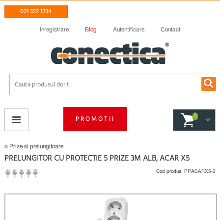
021 322 1234
Inregistrare
Blog
Autentificare
Contact
0
PROMOTII
Prize si prelungitoare
PRELUNGITOR CU PROTECTIE 5 PRIZE 3M ALB, ACAR X5
Cod produs:
PPACARX5-3
(
Fii primul care scrie un review
)