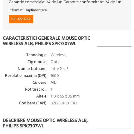
Garantie comerciala:
24 de luni
Garantie conformitate:
24 de luni
Informatii suplimentare
021 322 1234
CARACTERISTICI GENERALE MOUSE OPTIC
WIRELESS ALB, PHILIPS SPK7307WL
Tehnologie:
Wireless
Tip mouse:
Optic
Numar butoane:
Intre 2 si 5
Rezolutie maxima (DPI):
1600
Culoare:
Alb
Rotite scroll:
1
Altele:
110 x 65 x 35 mm
Cod bare (EAN):
8712581801342
DESCRIERE MOUSE OPTIC WIRELESS ALB,
PHILIPS SPK7307WL