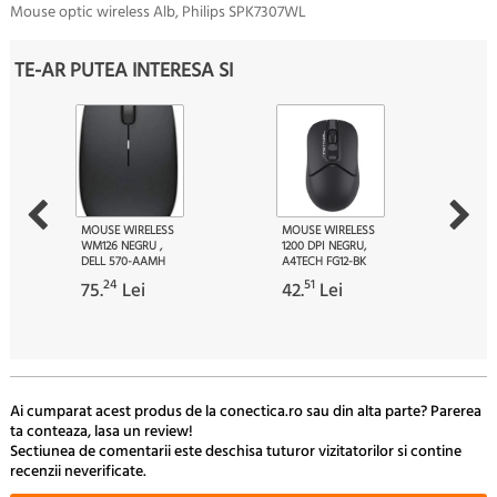
Mouse optic wireless Alb, Philips SPK7307WL
TE-AR PUTEA INTERESA SI
MOUSE WIRELESS
MOUSE WIRELESS
WM126 NEGRU ,
1200 DPI NEGRU,
DELL 570-AAMH
A4TECH FG12-BK
24
51
75.
Lei
42.
Lei
Ai cumparat acest produs de la conectica.ro sau din alta parte? Parerea
ta conteaza, lasa un review!
Sectiunea de comentarii este deschisa tuturor vizitatorilor si contine
recenzii neverificate.