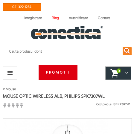
021 322 1234
Inregistrare
Blog
Autentificare
Contact
0
PROMOTII
Mouse
MOUSE OPTIC WIRELESS ALB, PHILIPS SPK7307WL
Cod produs:
SPK7307WL
(
Fii primul care scrie un review
)