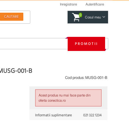
Inregistrare
Autentificare
0
Cosul meu
PROMOTII
MUSG-001-B
Cod produs:
MUSG-001-B
Acest produs nu mai face parte din
oferta conectica.ro
Informatii suplimentare
021 322 1234