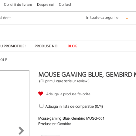
Conditii de livrare
Despre noi
Contact
CU PROMOTIILE!
PRODUSE NOI
BLOG
01-B
MOUSE GAMING BLUE, GEMBIRD 
(
Fii primul care scrie un review
)
Adauga la produse favorite
Adauga in lista de comparatie (
0
/4)
Mouse gaming Blue, Gembird MUSG-001
Producator:
Gembird