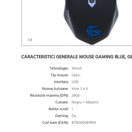
1
/4
CARACTERISTICI GENERALE MOUSE GAMING BLUE, G
Tehnologie:
Wired
Tip mouse:
Optic
Interfata:
USB
Numar butoane:
Intre 2 si 5
Rezolutie maxima (DPI):
2400
Culoare:
Negru + Albastru
Rotite scroll:
1
Gaming:
Da
Cod bare (EAN):
8716309081894