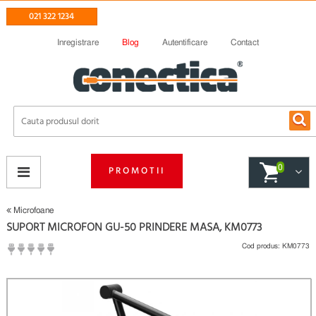
021 322 1234
Inregistrare
Blog
Autentificare
Contact
0
PROMOTII
Microfoane
SUPORT MICROFON GU-50 PRINDERE MASA, KM0773
Cod produs:
KM0773
(
Fii primul care scrie un review
)