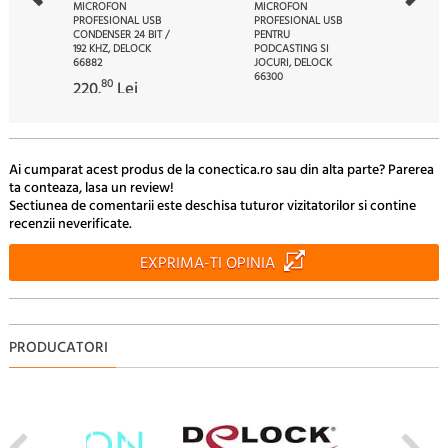
MICROFON
MICROFON
PROFESIONAL USB
PROFESIONAL USB
CONDENSER 24 BIT /
PENTRU
192 KHZ, DELOCK
PODCASTING SI
66882
JOCURI, DELOCK
66300
80
220.
Lei
31
285.
Lei
Ai cumparat acest produs de la conectica.ro sau din alta parte? Parerea
ta conteaza, lasa un review!
Sectiunea de comentarii este deschisa tuturor vizitatorilor si contine
recenzii neverificate.
EXPRIMA-TI OPINIA
PRODUCATORI