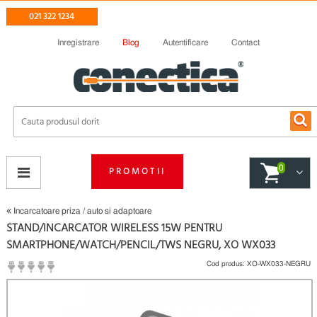
021 322 1234
Inregistrare
Blog
Autentificare
Contact
0
PROMOTII
Incarcatoare priza / auto si adaptoare
STAND/INCARCATOR WIRELESS 15W PENTRU
SMARTPHONE/WATCH/PENCIL/TWS NEGRU, XO WX033
Cod produs:
XO-WX033-NEGRU
(
Fii primul care scrie un review