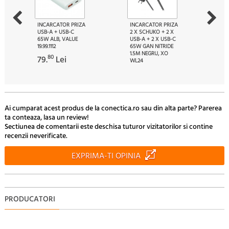
INCARCATOR PRIZA
INCARCATOR PRIZA
USB-A + USB-C
2 X SCHUKO + 2 X
65W ALB, VALUE
USB-A + 2 X USB-C
19.99.1112
65W GAN NITRIDE
1.5M NEGRU, XO
80
79.
Lei
WL24
00
115.
Lei
Ai cumparat acest produs de la conectica.ro sau din alta parte? Parerea
ta conteaza, lasa un review!
Sectiunea de comentarii este deschisa tuturor vizitatorilor si contine
recenzii neverificate.
EXPRIMA-TI OPINIA
PRODUCATORI