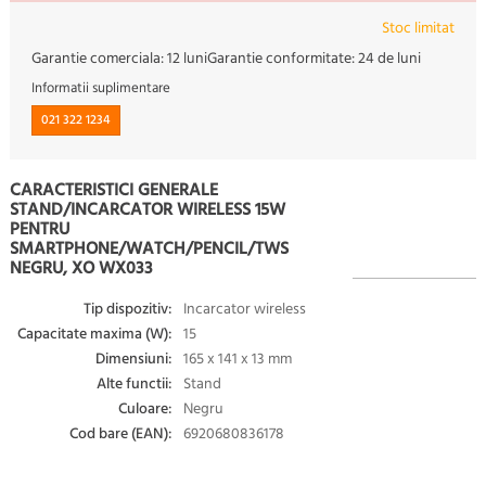
Stoc limitat
Garantie comerciala:
12 luni
Garantie conformitate:
24 de luni
Informatii suplimentare
021 322 1234
CARACTERISTICI GENERALE
STAND/INCARCATOR WIRELESS 15W
PENTRU
SMARTPHONE/WATCH/PENCIL/TWS
NEGRU, XO WX033
Tip dispozitiv:
Incarcator wireless
Capacitate maxima (W):
15
Dimensiuni:
165 x 141 x 13 mm
Alte functii:
Stand
Culoare:
Negru
Cod bare (EAN):
6920680836178