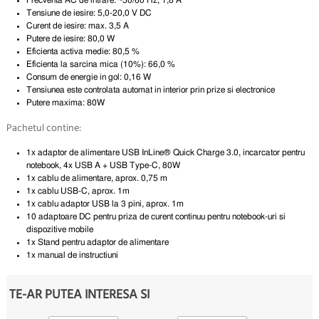
Tensiune de iesire: 5,0-20,0 V DC
Curent de iesire: max. 3,5 A
Putere de iesire: 80,0 W
Eficienta activa medie: 80,5 %
Eficienta la sarcina mica (10%): 66,0 %
Consum de energie in gol: 0,16 W
Tensiunea este controlata automat in interior prin prize si electronice
Putere maxima: 80W
Pachetul contine:
1x adaptor de alimentare USB InLine® Quick Charge 3.0, incarcator pentru
notebook, 4x USB A + USB Type-C, 80W
1x cablu de alimentare, aprox. 0,75 m
1x cablu USB-C, aprox. 1m
1x cablu adaptor USB la 3 pini, aprox. 1m
10 adaptoare DC pentru priza de curent continuu pentru notebook-uri si
dispozitive mobile
1x Stand pentru adaptor de alimentare
1x manual de instructiuni
TE-AR PUTEA INTERESA SI