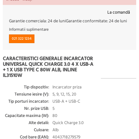
La comandă
Garantie comerciala:
24 de luni
Garantie conformitate:
24 de luni
Informatii suplimentare
021 322 1234
CARACTERISTICI GENERALE INCARCATOR
UNIVERSAL QUICK CHARGE 3.0 4 X USB-A
+ 1 X USB TYPE C 80W ALB, INLINE
IL31510W
Tip dispozitiv:
Incarcator priza
Tensiune iesire (V):
5, 9, 12, 15, 20
Tip porturi incarcator:
USB-A + USB-C
Nr. prize USB:
5
Capacitate maxima (W):
80
Alte detalii:
Quick Charge 3.0
Culoare:
Alb
Cod bare (EAN):
4043718279579