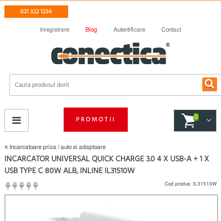
021 322 1234
Inregistrare
Blog
Autentificare
Contact
0
PROMOTII
Incarcatoare priza / auto si adaptoare
INCARCATOR UNIVERSAL QUICK CHARGE 3.0 4 X USB-A + 1 X
USB TYPE C 80W ALB, INLINE IL31510W
Cod produs:
IL31510W
(
Fii primul care scrie un review