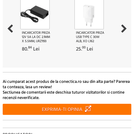
INCARCATOR PRIZA
INCARCATOR PRIZA
12V 5A LA DC 2.1MM
USB TYPE C 30W
X 5.5MM, URZ1193
ALB, XO L162
84
00
80.
Lei
25.
Lei
Ai cumparat acest produs de la conectica.ro sau din alta parte? Parerea
ta conteaza, lasa un review!
Sectiunea de comentarii este deschisa tuturor vizitatorilor si contine
recenzii neverificate.
EXPRIMA-TI OPINIA