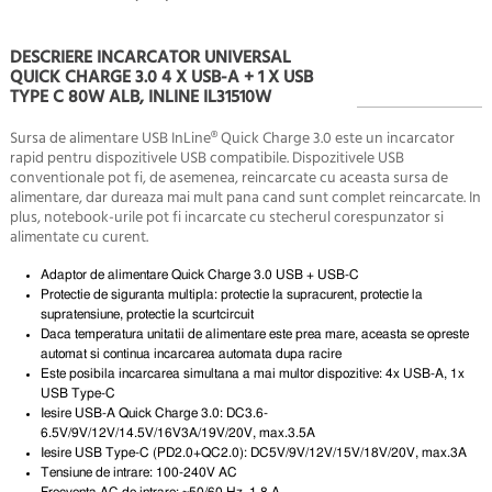
DESCRIERE INCARCATOR UNIVERSAL
QUICK CHARGE 3.0 4 X USB-A + 1 X USB
TYPE C 80W ALB, INLINE IL31510W
Sursa de alimentare USB InLine® Quick Charge 3.0 este un incarcator
rapid pentru dispozitivele USB compatibile. Dispozitivele USB
conventionale pot fi, de asemenea, reincarcate cu aceasta sursa de
alimentare, dar dureaza mai mult pana cand sunt complet reincarcate. In
plus, notebook-urile pot fi incarcate cu stecherul corespunzator si
alimentate cu curent.
Adaptor de alimentare Quick Charge 3.0 USB + USB-C
Protectie de siguranta multipla: protectie la supracurent, protectie la
supratensiune, protectie la scurtcircuit
Daca temperatura unitatii de alimentare este prea mare, aceasta se opreste
automat si continua incarcarea automata dupa racire
Este posibila incarcarea simultana a mai multor dispozitive: 4x USB-A, 1x
USB Type-C
Iesire USB-A Quick Charge 3.0: DC3.6-
6.5V/9V/12V/14.5V/16V3A/19V/20V, max.3.5A
Iesire USB Type-C (PD2.0+QC2.0): DC5V/9V/12V/15V/18V/20V, max.3A
Tensiune de intrare: 100-240V AC
Frecventa AC de intrare: ~50/60 Hz, 1,8 A