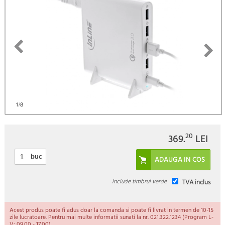
)
1
/8
20
369.
LEI
buc
Include timbrul verde
TVA inclus
Acest produs poate fi adus doar la comanda si poate fi livrat in termen de 10-15
zile lucratoare. Pentru mai multe informatii sunati la nr. 021.322.1234 (Program L-
V: 09.00 - 17.00).