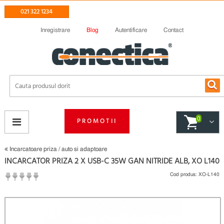
021 322 1234
Inregistrare
Blog
Autentificare
Contact
0
PROMOTII
Incarcatoare priza / auto si adaptoare
INCARCATOR PRIZA 2 X USB-C 35W GAN NITRIDE ALB, XO L140
Cod produs:
XO-L140
(
Fii primul care scrie un review
)