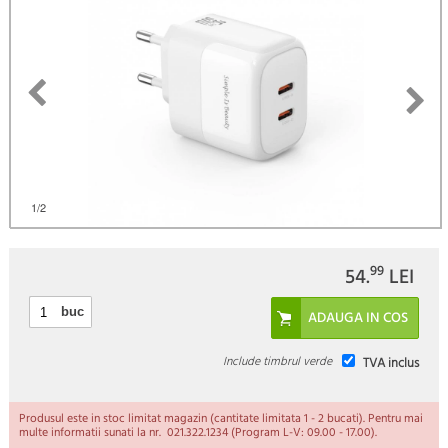
1
/2
99
54.
LEI
buc
Include timbrul verde
TVA inclus
Produsul este in stoc limitat magazin (cantitate limitata 1 - 2 bucati). Pentru mai
multe informatii sunati la nr. 021.322.1234 (Program L-V: 09.00 - 17.00).