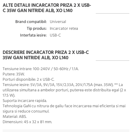
ALTE DETALII INCARCATOR PRIZA 2 X USB-
C 35W GAN NITRIDE ALB, XO L140
Brand compatibil:
Universal
Tip produs:
Incarcator retea
Interfata iesire:
USB-C
DESCRIERE INCARCATOR PRIZA 2 X USB-C
35W GAN NITRIDE ALB, XO L140
Tensiune intrare: 100-240V / 50-60Hz / 1.1A.
Putere: 35W.
Porturi disponibile: 2 x USB-C.
Tensiune iesire: 5V/3A, 9V/3A, 15V/2.33A, 20V/1.75A (max. 35W). ** La
utilizarea simultana a ambelor porturi, puterea este distribuita egal (2 x
17.5 W).
Suporta incarcare rapida.
Tehnologia GaN cu nitrura de galiu face incarcarea mai eficienta si mai
sigura si reduce consumul.
Material: ABS.
Dimensiuni: 45 x 32 x 81 mm.