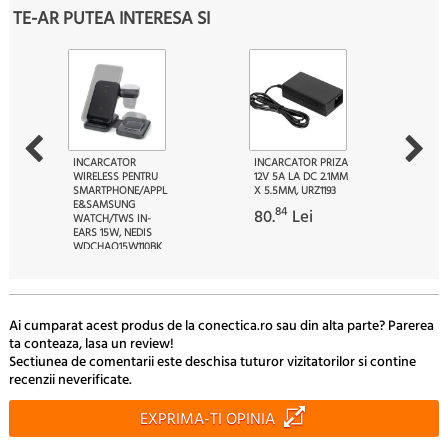
TE-AR PUTEA INTERESA SI
INCARCATOR
INCARCATOR PRIZA
WIRELESS PENTRU
12V 5A LA DC 2.1MM
SMARTPHONE/APPL
X 5.5MM, URZ1193
E&SAMSUNG
84
80.
Lei
WATCH/TWS IN-
EARS 15W, NEDIS
WDCHAQ15W110BK
90
217.
Lei
Ai cumparat acest produs de la conectica.ro sau din alta parte? Parerea
ta conteaza, lasa un review!
Sectiunea de comentarii este deschisa tuturor vizitatorilor si contine
recenzii neverificate.
EXPRIMA-TI OPINIA