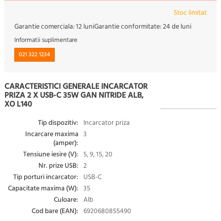
Stoc limitat
Garantie comerciala:
12 luni
Garantie conformitate:
24 de luni
Informatii suplimentare
021 322 1234
CARACTERISTICI GENERALE INCARCATOR
PRIZA 2 X USB-C 35W GAN NITRIDE ALB,
XO L140
Tip dispozitiv:
Incarcator priza
Incarcare maxima
3
(amper):
Tensiune iesire (V):
5, 9, 15, 20
Nr. prize USB:
2
Tip porturi incarcator:
USB-C
Capacitate maxima (W):
35
Culoare:
Alb
Cod bare (EAN):
6920680855490