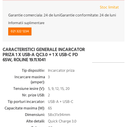
Stoc limitat
Garantie comerciala:
24 de luni
Garantie conformitate:
24 de luni
Informatii suplimentare
021 322 1234
CARACTERISTICI GENERALE INCARCATOR
PRIZA 1 X USB-A QC3.0 + 1 X USB-C PD
65W, ROLINE 19.11.1041
Tip dispozitiv:
Incarcator priza
Incarcare maxima
3
(amper):
Tensiune iesire (V):
5, 9, 12, 15, 20
Nr. prize USB:
2
Tip porturi incarcator:
USB-A + USB-C
Capacitate maxima (W):
65
Dimensiuni:
58x31x94mm
Alte detalii:
Quick Charge 3.0