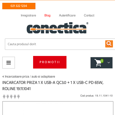
021 322 1234
Inregistrare
Blog
Autentificare
Contact
0
PROMOTII
Incarcatoare priza / auto si adaptoare
INCARCATOR PRIZA 1 X USB-A QC3.0 + 1 X USB-C PD 65W,
ROLINE 19.11.1041
Cod produs:
19.11.1041-10
(
Fii primul care scrie un review