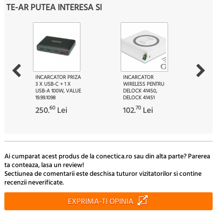
TE-AR PUTEA INTERESA SI
INCARCATOR PRIZA
INCARCATOR
3 X USB-C + 1 X
WIRELESS PENTRU
USB-A 100W, VALUE
DELOCK 41450,
19.99.1098
DELOCK 41451
60
70
250.
Lei
102.
Lei
Ai cumparat acest produs de la conectica.ro sau din alta parte? Parerea
ta conteaza, lasa un review!
Sectiunea de comentarii este deschisa tuturor vizitatorilor si contine
recenzii neverificate.
EXPRIMA-TI OPINIA