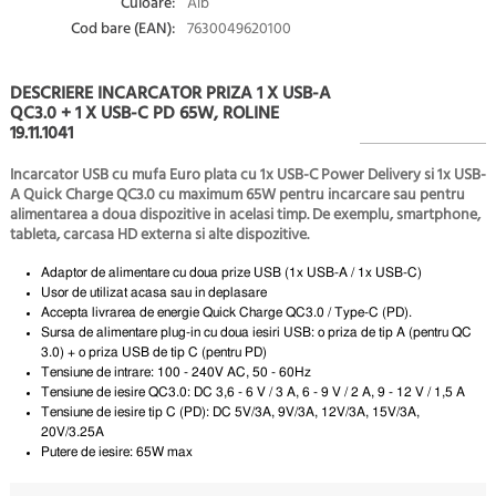
Culoare:
Alb
Cod bare (EAN):
7630049620100
DESCRIERE INCARCATOR PRIZA 1 X USB-A
QC3.0 + 1 X USB-C PD 65W, ROLINE
19.11.1041
Incarcator USB cu mufa Euro plata cu 1x USB-C Power Delivery si 1x USB-
A Quick Charge QC3.0 cu maximum 65W pentru incarcare sau pentru
alimentarea a doua dispozitive in acelasi timp. De exemplu, smartphone,
tableta, carcasa HD externa si alte dispozitive.
Adaptor de alimentare cu doua prize USB (1x USB-A / 1x USB-C)
Usor de utilizat acasa sau in deplasare
Accepta livrarea de energie Quick Charge QC3.0 / Type-C (PD).
Sursa de alimentare plug-in cu doua iesiri USB: o priza de tip A (pentru QC
3.0) + o priza USB de tip C (pentru PD)
Tensiune de intrare: 100 - 240V AC, 50 - 60Hz
Tensiune de iesire QC3.0: DC 3,6 - 6 V / 3 A, 6 - 9 V / 2 A, 9 - 12 V / 1,5 A
Tensiune de iesire tip C (PD): DC 5V/3A, 9V/3A, 12V/3A, 15V/3A,
20V/3.25A
Putere de iesire: 65W max