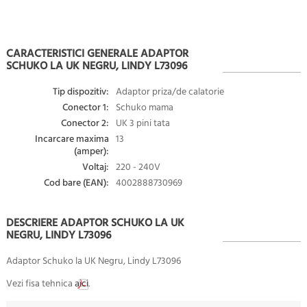
CARACTERISTICI GENERALE ADAPTOR
SCHUKO LA UK NEGRU, LINDY L73096
Tip dispozitiv:
Adaptor priza/de calatorie
Conector 1:
Schuko mama
Conector 2:
UK 3 pini tata
Incarcare maxima
13
(amper):
Voltaj:
220 - 240V
Cod bare (EAN):
4002888730969
DESCRIERE ADAPTOR SCHUKO LA UK
NEGRU, LINDY L73096
Adaptor Schuko la UK Negru, Lindy L73096
Vezi fisa tehnica
aici
.