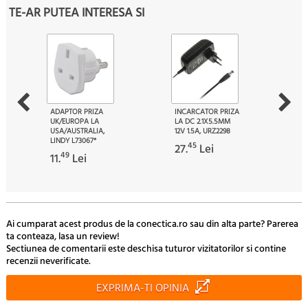
TE-AR PUTEA INTERESA SI
ADAPTOR PRIZA
INCARCATOR PRIZA
UK/EUROPA LA
LA DC 2.1X5.5MM
USA/AUSTRALIA,
12V 1.5A, URZ2298
LINDY L73067*
45
27.
Lei
49
11.
Lei
Ai cumparat acest produs de la conectica.ro sau din alta parte? Parerea
ta conteaza, lasa un review!
Sectiunea de comentarii este deschisa tuturor vizitatorilor si contine
recenzii neverificate.
EXPRIMA-TI OPINIA