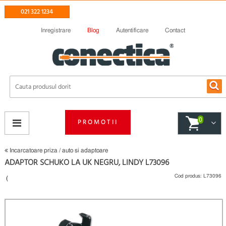
021 322 1234
Inregistrare
Blog
Autentificare
Contact
0
PROMOTII
Incarcatoare priza / auto si adaptoare
ADAPTOR SCHUKO LA UK NEGRU, LINDY L73096
Cod produs:
L73096
(
Fii primul care scrie un review
)