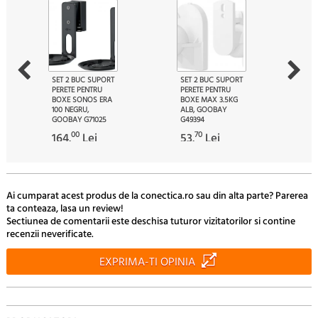
SET 2 BUC SUPORT
SET 2 BUC SUPORT
PERETE PENTRU
PERETE PENTRU
BOXE SONOS ERA
BOXE MAX 3.5KG
100 NEGRU,
ALB, GOOBAY
GOOBAY G71025
G49394
00
70
164.
Lei
53.
Lei
Ai cumparat acest produs de la conectica.ro sau din alta parte? Parerea
ta conteaza, lasa un review!
Sectiunea de comentarii este deschisa tuturor vizitatorilor si contine
recenzii neverificate.
EXPRIMA-TI OPINIA