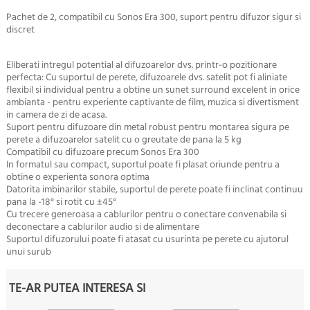
Pachet de 2, compatibil cu Sonos Era 300, suport pentru difuzor sigur si
discret
Eliberati intregul potential al difuzoarelor dvs. printr-o pozitionare
perfecta: Cu suportul de perete, difuzoarele dvs. satelit pot fi aliniate
flexibil si individual pentru a obtine un sunet surround excelent in orice
ambianta - pentru experiente captivante de film, muzica si divertisment
in camera de zi de acasa.
Suport pentru difuzoare din metal robust pentru montarea sigura pe
perete a difuzoarelor satelit cu o greutate de pana la 5 kg
Compatibil cu difuzoare precum Sonos Era 300
In formatul sau compact, suportul poate fi plasat oriunde pentru a
obtine o experienta sonora optima
Datorita imbinarilor stabile, suportul de perete poate fi inclinat continuu
pana la -18° si rotit cu ±45°
Cu trecere generoasa a cablurilor pentru o conectare convenabila si
deconectare a cablurilor audio si de alimentare
Suportul difuzorului poate fi atasat cu usurinta pe perete cu ajutorul
unui surub
TE-AR PUTEA INTERESA SI