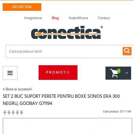
021 322 1234
Inregistrare
Blog
Autentificare
Contact
0
PROMOTII
Boxe si accesorii
SET 2 BUC SUPORT PERETE PENTRU BOXE SONOS ERA 300
NEGRU, GOOBAY G71194
Cod produs:
G71194
(
Fii primul care scrie un review