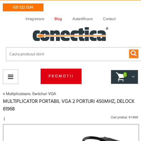
021 322 1234
Inregistrare
Blog
Autentificare
Contact
0
PROMOTII
Multiplicatoare, Switchuri VGA
MULTIPLICATOR PORTABIL VGA 2 PORTURI 450MHZ, DELOCK
61968
Cod produs:
61968
(
Fii primul care scrie un review
)