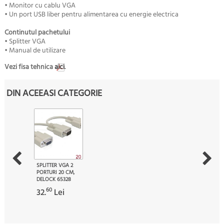
• Monitor cu cablu VGA
• Un port USB liber pentru alimentarea cu energie electrica
Continutul pachetului
• Splitter VGA
• Manual de utilizare
Vezi fisa tehnica
aici
.
DIN ACEEASI CATEGORIE
SPLITTER VGA 2
PORTURI 20 CM,
DELOCK 65328
60
32.
Lei