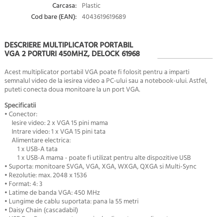
Carcasa:
Plastic
Cod bare (EAN):
4043619619689
DESCRIERE MULTIPLICATOR PORTABIL
VGA 2 PORTURI 450MHZ, DELOCK 61968
Acest multiplicator portabil VGA poate fi folosit pentru a imparti
semnalul video de la iesirea video a PC-ului sau a notebook-ului. Astfel,
puteti conecta doua monitoare la un port VGA.
Specificatii
• Conector:
Iesire video: 2 x VGA 15 pini mama
Intrare video: 1 x VGA 15 pini tata
Alimentare electrica:
1 x USB-A tata
1 x USB-A mama - poate fi utilizat pentru alte dispozitive USB
• Suporta: monitoare SVGA, VGA, XGA, WXGA, QXGA si Multi-Sync
• Rezolutie: max. 2048 x 1536
• Format: 4: 3
• Latime de banda VGA: 450 MHz
• Lungime de cablu suportata: pana la 55 metri
•
Daisy Chain
(cascadabil)