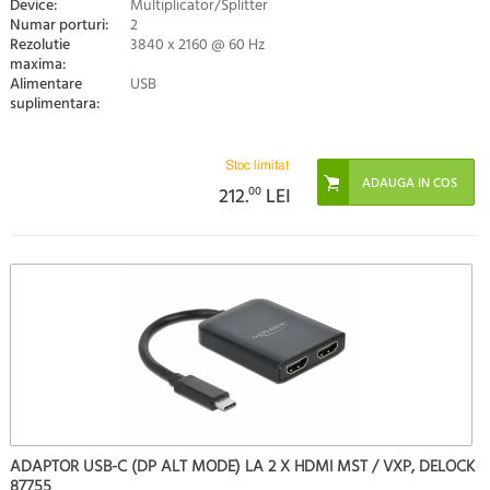
Device:
Multiplicator/Splitter
Numar porturi:
2
Rezolutie
3840 x 2160 @ 60 Hz
maxima:
Alimentare
USB
suplimentara:
Stoc limitat
212.
00
LEI
ADAPTOR USB-C (DP ALT MODE) LA 2 X HDMI MST / VXP, DELOCK
87755