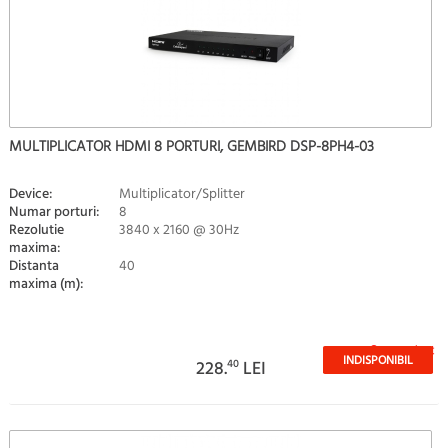
MULTIPLICATOR HDMI 8 PORTURI, GEMBIRD DSP-8PH4-03
Device:
Multiplicator/Splitter
Numar porturi:
8
Rezolutie
3840 x 2160 @ 30Hz
maxima:
Distanta
40
maxima (m):
Stoc epuizat
INDISPONIBIL
228.
40
LEI