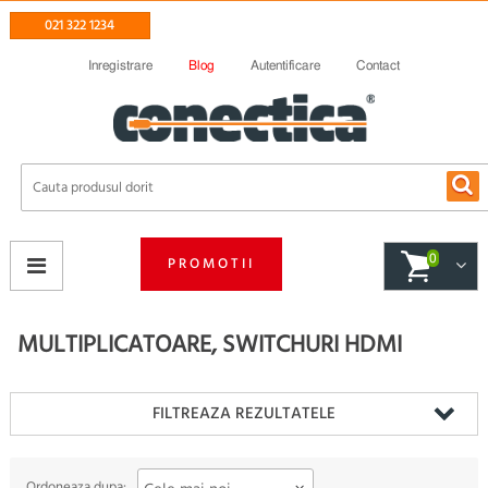
021 322 1234
Inregistrare
Blog
Autentificare
Contact
0
PROMOTII
MULTIPLICATOARE, SWITCHURI HDMI
FILTREAZA REZULTATELE
Ordoneaza dupa: