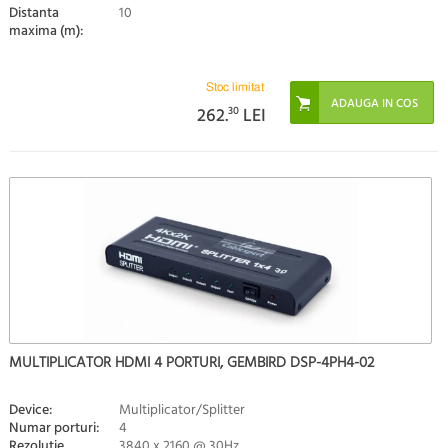
Distanta
10
maxima (m):
Stoc limitat
262.
30
LEI
MULTIPLICATOR HDMI 4 PORTURI, GEMBIRD DSP-4PH4-02
Device:
Multiplicator/Splitter
Numar porturi:
4
Rezolutie
3840 x 2160 @ 30Hz