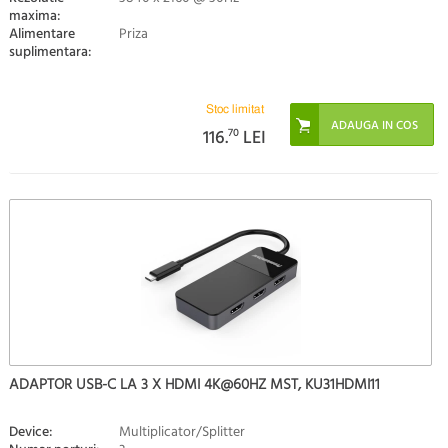
maxima:
Alimentare
Priza
suplimentara:
Stoc limitat
116.
70
LEI
ADAPTOR USB-C LA 3 X HDMI 4K@60HZ MST, KU31HDMI11
Device:
Multiplicator/Splitter