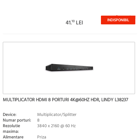
Stoc epuizat
INDISPONIBIL
41.
10
LEI
MULTIPLICATOR HDMI 8 PORTURI 4K@60HZ HDR, LINDY L38237
Device:
Multiplicator/Splitter
Numar porturi:
8
Rezolutie
3840 x 2160 @ 60 Hz
maxima:
Alimentare
Priza