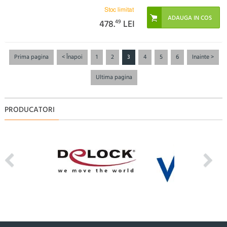
Stoc limitat
478.
49
LEI
Prima pagina
< Înapoi
1
2
3
4
5
6
Inainte >
Ultima pagina
PRODUCATORI