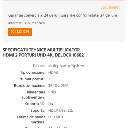
Stoc limitat
Garantie comerciala:
24 de luni
Garantie conformitate:
24 de luni
Informatii suplimentare
021 322 1234
SPECIFICATII TEHNICE MULTIPLICATOR
HDMI 2 PORTURI UHD 4K, DELOCK 18682
Device:
Multiplicator/Splitter
Tip conexiune:
HDMI
Numar porturi:
2
Rezolutie maxima:
3840 x 2160
Alimentare
Priza
suplimentara:
Suporta 3D:
Da
Suporta:
HDCP 1.4 si 2.2;
Latime de banda
600 MHz
maxima: