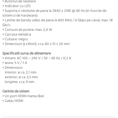
• Butonul de resetare
• Indicator cu LED
• Suporta o rezolutie de pana la 3840 x 2160 @ 60 Hz (in functie de
sistem si de hardware)
• Latime de banda video de pana la 600 MHz / 6 Gbps pe canal, max. 18
Gb/s.
• Consum de putere: max. 2,4 W
• Carcasa metalica
• Culoare: negru
• Dimensiuni (LxWxH): cca. 80 x 51 x 20 mm
Specificatii sursa de alimentare
• Intrare: AC 100 ~ 240 V / 50 ~ 60 Hz / 0,3 A
• Iesire: 5 V / 1 A
• Dimensiuni:
interior: ø ca. 2,1 mm
exterior: ø ca. 5,5 mm
lungime: cca. 9 mm
Cerinte de sistem
• Un port HDMI mama liber
• Cablu HDMI