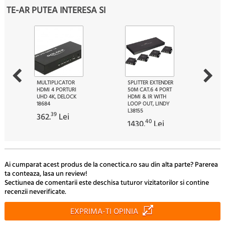
TE-AR PUTEA INTERESA SI
MULTIPLICATOR
SPLITTER EXTENDER
HDMI 4 PORTURI
50M CAT.6 4 PORT
UHD 4K, DELOCK
HDMI & IR WITH
18684
LOOP OUT, LINDY
L38155
39
362.
Lei
40
1430.
Lei
Ai cumparat acest produs de la conectica.ro sau din alta parte? Parerea
ta conteaza, lasa un review!
Sectiunea de comentarii este deschisa tuturor vizitatorilor si contine
recenzii neverificate.
EXPRIMA-TI OPINIA