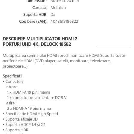
Dimensiuni:
80 x 51 x 20 mm
Carcasa:
Metalica
Suporta HDR:
Da
Cod bare (EAN):
4043619186822
DESCRIERE MULTIPLICATOR HDMI 2
PORTURI UHD 4K, DELOCK 18682
Multiplicarea semnalului HDMI spre 2 monitoare HDMI. Suporta toate
perifericele HDMI (DVD player, satelit, monitoare, televizoare,
proiectoare,...)
Specificatii
• Conector:
Intrare:
1 x HDMI-A 19 pini mama
1 x conector de alimentare DC 5 V
Iesire:
2 x HDMI-A 19 pini mama
• Specificatie HDMI
High Speed
• Suporta afisaje 3D
• Suporta HDCP 1.4 și 2.2
• Suporta HDR