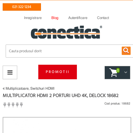
021 322 1234
Inregistrare
Blog
Autentificare
Contact
0
PROMOTII
Multiplicatoare, Switchuri HDMI
MULTIPLICATOR HDMI 2 PORTURI UHD 4K, DELOCK 18682
Cod produs:
18682
(
Fii primul care scrie un review
)