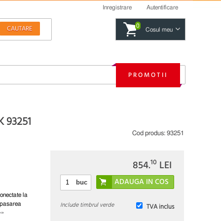
Inregistrare
Autentificare
0
Cosul meu
PROMOTII
K 93251
Cod produs:
93251
10
854.
LEI
buc
conectate la
Include timbrul verde
 apasarea
TVA inclus
»»