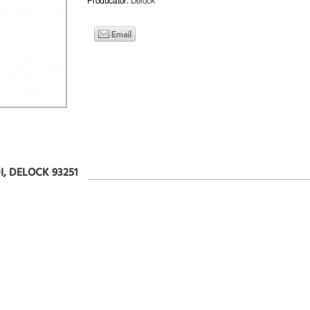
Producator:
Delock
, DELOCK 93251