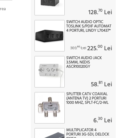
area
70
128.
Lei
SWITCH AUDIO OPTIC
TOSLINK S/PDIF AUTOMAT
4 PORTURI, LINDY L70437*
00
225.
Lei
60
303.
Lei
SWITCH AUDIO JACK
3.5MM, NEDIS
ASCR10020GY
81
58.
Lei
SPLITTER CATV COAXIAL
(ANTENA TV) 2 PORTURI
1000 MHZ, SPLT-FC/2-WL
30
6.
Lei
MULTIPLICATOR 4
PORTURI 3G-SDI, DELOCK