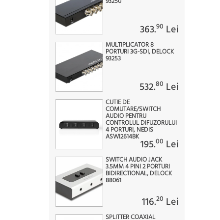
93250
90
363.
Lei
MULTIPLICATOR 8
PORTURI 3G-SDI, DELOCK
93253
80
532.
Lei
CUTIE DE
COMUTARE/SWITCH
AUDIO PENTRU
CONTROLUL DIFUZORULUI
4 PORTURI, NEDIS
ASWI2614BK
00
195.
Lei
SWITCH AUDIO JACK
3.5MM 4 PINI 2 PORTURI
BIDIRECTIONAL, DELOCK
88061
20
116.
Lei
SPLITTER COAXIAL