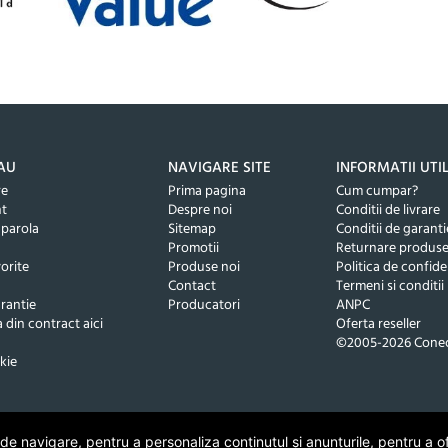
AU
NAVIGARE SITE
INFORMATII UTI
re
Prima pagina
Cum cumpar?
nt
Despre noi
Conditii de livrare
 parola
Sitemap
Conditii de garanti
Promotii
Returnare produs
orite
Produse noi
Politica de confide
Contact
Termeni si conditii
rantie
Producatori
ANPC
 din contract aici
Oferta reseller
©2005-2026 Conec
kie
 navigare, pentru a personaliza conținutul și anunțurile, pentru a ofe