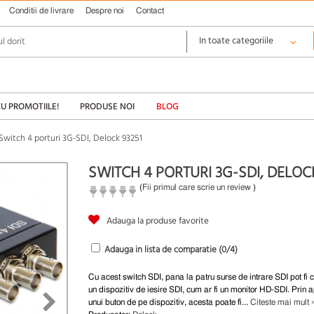
Conditii de livrare
Despre noi
Contact
CU PROMOTIILE!
PRODUSE NOI
BLOG
Switch 4 porturi 3G-SDI, Delock 93251
SWITCH 4 PORTURI 3G-SDI, DELOC
(
Fii primul care scrie un review
)
Adauga la produse favorite
Adauga in lista de comparatie (
0
/4)
Cu acest switch SDI, pana la patru surse de intrare SDI pot fi 
un dispozitiv de iesire SDI, cum ar fi un monitor HD-SDI. Prin
unui buton de pe dispozitiv, acesta poate fi...
Citeste mai mult 