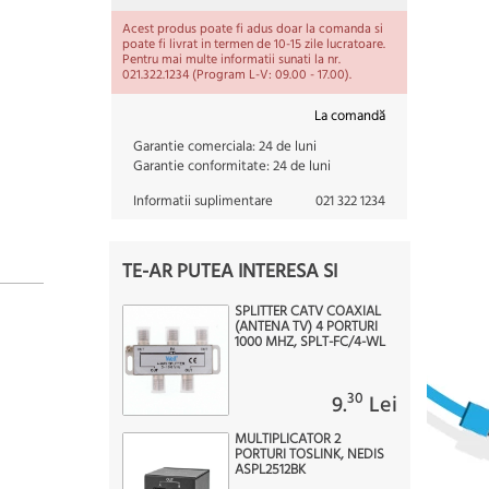
Acest produs poate fi adus doar la comanda si
poate fi livrat in termen de 10-15 zile lucratoare.
Pentru mai multe informatii sunati la nr.
021.322.1234 (Program L-V: 09.00 - 17.00).
La comandă
Garantie comerciala:
24 de luni
Garantie conformitate:
24 de luni
Informatii suplimentare
021 322 1234
TE-AR PUTEA INTERESA SI
SPLITTER CATV COAXIAL
(ANTENA TV) 4 PORTURI
1000 MHZ, SPLT-FC/4-WL
30
9.
Lei
MULTIPLICATOR 2
PORTURI TOSLINK, NEDIS
ASPL2512BK