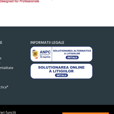
LE
INFORMATII LEGALE
e
e
ntialitate
tica®
ri funcții