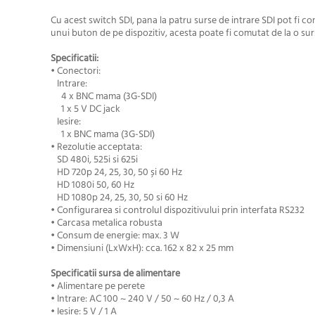
Cu acest switch SDI, pana la patru surse de intrare SDI pot fi co
unui buton de pe dispozitiv, acesta poate fi comutat de la o surs
Specificatii:
• Conectori:
Intrare:
4 x BNC mama (3G-SDI)
1 x 5 V DC jack
Iesire:
1 x BNC mama (3G-SDI)
• Rezolutie acceptata:
SD 480i, 525i si 625i
HD 720p 24, 25, 30, 50 și 60 Hz
HD 1080i 50, 60 Hz
HD 1080p 24, 25, 30, 50 si 60 Hz
• Configurarea si controlul dispozitivului prin interfata RS232
• Carcasa metalica robusta
• Consum de energie: max. 3 W
• Dimensiuni (LxWxH): cca. 162 x 82 x 25 mm
Specificatii sursa de alimentare
• Alimentare pe perete
• Intrare: AC 100 ~ 240 V / 50 ~ 60 Hz / 0,3 A
• Iesire: 5 V / 1 A