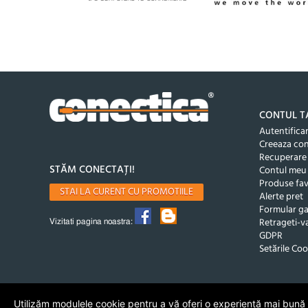
CONTUL T
Autentifica
Creeaza co
Recuperare
STĂM CONECTAȚI!
Contul meu
Produse fav
STAI LA CURENT CU PROMOTIILE
Alerte pret
Formular ga
Retrageti-va
Vizitati pagina noastra:
GDPR
Setările Coo
Utilizăm modulele cookie pentru a vă oferi o experiență mai bună de