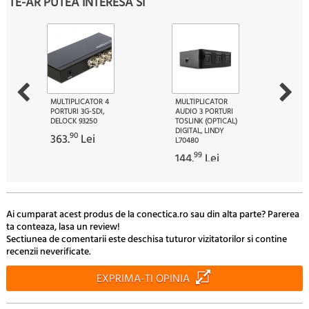
TE-AR PUTEA INTERESA SI
MULTIPLICATOR 4
MULTIPLICATOR
PORTURI 3G-SDI,
AUDIO 3 PORTURI
DELOCK 93250
TOSLINK (OPTICAL)
DIGITAL, LINDY
90
363.
Lei
L70480
99
144.
Lei
Ai cumparat acest produs de la conectica.ro sau din alta parte? Parerea
ta conteaza, lasa un review!
Sectiunea de comentarii este deschisa tuturor vizitatorilor si contine
recenzii neverificate.
EXPRIMA-TI OPINIA