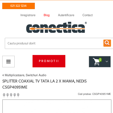
021 322 1234
Inregistrare
Blog
Autentificare
Contact
0
PROMOTII
Multiplicatoare, Switchuri Audio
SPLITTER COAXIAL TV TATA LA 2 X MAMA, NEDIS
CSGP40951ME
Cod produs:
CSGP40951ME
(
Fii primul care scrie un review